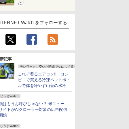
た！
NTERNET Watch をフォローする
新記事
テレワーク、空いた時間でなにしてる？
これぞ着るエアコン!! コン
ビニで買える冷凍ペットボト
ルで体を冷やす山善の水冷ベ
ストがロードバイクにちょう
じうまWatch
どいい【ぼっち・ざ・ろー
ど！その14】
類はもうお呼びじゃない？ 米ニュー
サイトがAIクローラー対象の広告配信
開始
じうまWatch