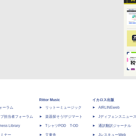
Rittor Music
イカロス出版
dフォーラム
リットーミュージック
AIRLINEweb
ップ担当者フォーラム
楽器探そう!デジマート
Jディフェンスニュー
ness Library
TシャツPOD T-OD
通訳翻訳ジャーナル
セミナー
立東舎
JレスキューWeb