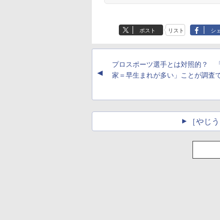
ポスト
リスト
シ
プロスポーツ選手とは対照的？ 
▲
家＝早生まれが多い」ことが調査
［やじう