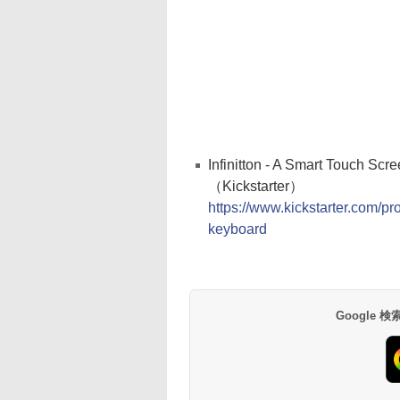
Infinitton - A Smart Touch Scr
（Kickstarter）
https://www.kickstarter.com/pr
keyboard
Google