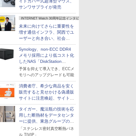
イドカバー式超薄型マウス、
サンワサプライが発売
INTERNET Watch 30周年記念インタビュー
未来に向けてさらに重要性を
増す通信インフラ、関西でユ
ーザーと向き合い、社会
の“あたらしい”を起動し続け
Synology、non-ECC DDR4
る～オプテージ
メモリ採用により低コスト化
したNAS「DiskStation
neo+」シリーズ
予算を抑えて導入でき、ECCメ
モリへのアップグレードも可能
消費者庁、希少な商品を安く
販売すると見せかける偽通販
サイトに注意喚起、サイト名
とドメイン名を公表
タイガー、魔法瓶の技術を応
用した断熱材をデータセンタ
ーに提供、東急グループの実
証実験で
「ステンレス密封真空断熱パネ
ル TIVIP」