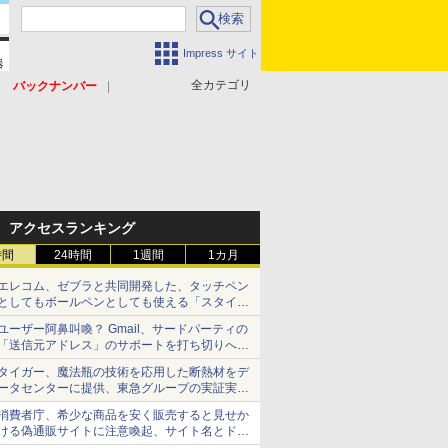
Impress サイト
全カテゴリ
バックナンバー
アクセスランキング
時間
24時間
1週間
1カ月
エレコム、ゼブラと共同開発した、タッチペン
としてもボールペンとしても使える「スタイラ
スツーウェイ」発売 iPadにも紙にも、持ち替
ユーザー阿鼻叫喚？ Gmail、サードパーティの
えずに書き込める
「送信元アドレス」のサポートを打ち切りへ
【やじうまWatch】
タイガー、魔法瓶の技術を応用した断熱材をデ
ータセンターに提供、東急グループの実証実験
で 「ステンレス密封真空断熱パネル TIVIP」
消費者庁、希少な商品を安く販売すると見せか
ける偽通販サイトに注意喚起、サイト名とドメ
イン名を公表