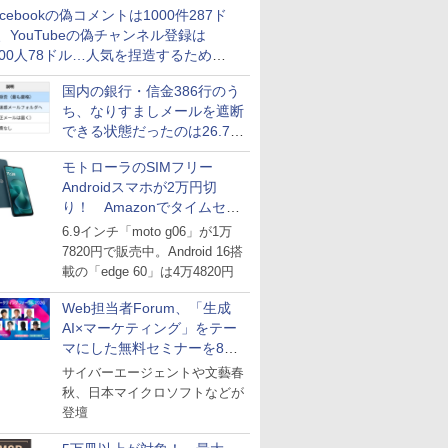
acebookの偽コメントは1000件287ド
、YouTubeの偽チャンネル登録は
000人78ドル…人気を捏造するための
格リストが公開中
国内の銀行・信金386行のう
ち、なりすましメールを遮断
できる状態だったのは26.7％
にとどまる～GMOブランド
モトローラのSIMフリー
セキュリティ調査
Androidスマホが2万円切
り！ Amazonでタイムセー
ル
6.9インチ「moto g06」が1万
7820円で販売中。Android 16搭
載の「edge 60」は4万4820円
Web担当者Forum、「生成
AI×マーケティング」をテー
マにした無料セミナーを8月
27日にオンライン開催
サイバーエージェントや文藝春
秋、日本マイクロソフトなどが
登壇