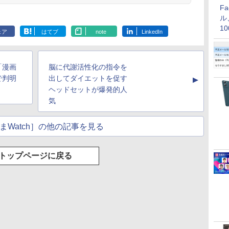
F
ル
1
ェア
はてブ
note
LinkedIn
価
「漫画
脳に代謝活性化の指令を
で判明
出してダイエットを促す
▲
ヘッドセットが爆発的人
気
まWatch］の他の記事を見る
トップページに戻る