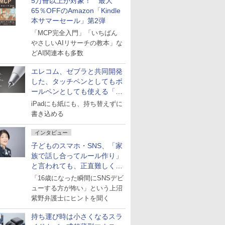
5万冊以上が対象！ 最大
65％OFFのAmazon「Kindle
本サマーセール」第2弾
「MCP完全入門」「いちばん
やさしいAIリサーチの教本」な
どAI関連本も多数
エレコム、ゼブラと共同開発
した、タッチペンとしてもボ
ールペンとしても使える「ス
タイラスツーウェイ」発売
iPadにも紙にも、持ち替えずに
書き込める
インタビュー
子どものスマホ・SNS、「家
族で話し合ってルール作り」
と言われても、正直難しくな
いですか？
「16歳になった瞬間にSNSデビ
ューする方が怖い」という上沼
紫野弁護士にヒントを聞く
持ち運び時は小さくなるスラ