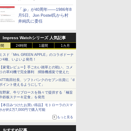
「.jp」が40周年――1986年8
月5日、Jon Postel氏から村
井純氏に委任
Impress Watchシリーズ 人気記事
時間
24時間
1週間
1カ月
ミスド「Mrs. GREEN APPLE」のコラボドーナ
ツ4種、いよいよ発売！
【家電レビュー】手ごわい雑草との戦い、コメ
リの草刈機で完全勝利 掃除機感覚で使えた
NTT島田社長、ソフトバンクのセブン出資に「d
ポイント使えるようにして」
吉野家、牛リブロースを熱々で提供する「極旨
牛鉄板ステーキ定食」を発売
【本日みつけたお買い得品】モトローラのスマ
ホが約1万7,000円で購入可能
もっと見る
おすすめ記事