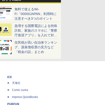
無料で使えるWi-
Fi「00000JAPAN」利用時に
注意すべき3つのポイント
急増する国際電話による特殊
詐欺、家族のスマホに「警察
庁推奨アプリ」を入れて対策
しよう！
住民税が高い自治体ランキン
グ、源泉徴収票の見方など
「税金の話」まとめ
ICE
天海社
ス
Comic curea
impress QuickBooks
PUBFUN