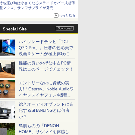
持ち運び時は小さくなるスライドカバー式超薄
型マウス、サンワサプライが発売
もっと見る
Special Site
ハイグレードテレビ「TCL
Q7D Pro」。圧巻の色彩美で
映画＆ゲームが極上体験に
性能の良いお得な中古PC情
報はこのページでチェック！
エントリーなのに脅威の実
力!「Osprey」Noble Audioワ
イヤレスイヤフォン4機種を
一気に聴く
総合オーディオブランドに進
化するSHANLINGとは何者
か？
鳥肌ものの「DENON
HOME」サウンドを体感し