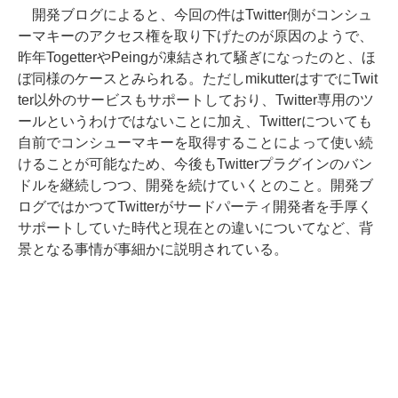
開発ブログによると、今回の件はTwitter側がコンシュ
ーマキーのアクセス権を取り下げたのが原因のようで、
昨年TogetterやPeingが凍結されて騒ぎになったのと、ほ
ぼ同様のケースとみられる。ただしmikutterはすでにTwit
ter以外のサービスもサポートしており、Twitter専用のツ
ールというわけではないことに加え、Twitterについても
自前でコンシューマキーを取得することによって使い続
けることが可能なため、今後もTwitterプラグインのバン
ドルを継続しつつ、開発を続けていくとのこと。開発ブ
ログではかつてTwitterがサードパーティ開発者を手厚く
サポートしていた時代と現在との違いについてなど、背
景となる事情が事細かに説明されている。