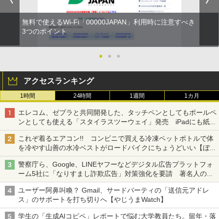
無料で使えるWi-Fi「00000JAPAN」利用時に注意すべき
3つのポイント
●
●
●
アクセスランキング
1時間
24時間
1週間
1カ月
エレコム、ゼブラと共同開発した、タッチペンとしてもボールペ
ンとしても使える「スタイラスツーウェイ」発売 iPadにも紙に
も、持ち替えずに書き込める
これぞ着るエアコン!! コンビニで買える冷凍ペットボトルで体
を冷やす山善の水冷ベストがロードバイクにちょうどいい【ぼっ
ち・ざ・ろーど！その14】【空いた時間でなにしてる？】
警察庁ら、Google、LINEヤフーなどデジタル広告プラットフォ
ーム5社に「なりすまし詐欺広告」対策強化を要請 著名人の写
真や映像を使った投資詐欺などへの対策として
ユーザー阿鼻叫喚？ Gmail、サードパーティの「送信元アドレ
ス」のサポートを打ち切りへ【やじうまWatch】
学生の「生成AIコピペ」レポートで悩む大学教員たち。留年・落