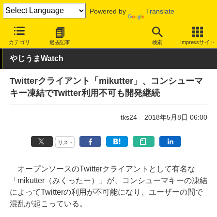
Powered by
Translate
INTERNET Watch
トピック
ネットの話題
カテゴリ
過去記事
検索
Impressサイト
やじうまWatch
Twitterクライアント「mikutter」、コンシューマ
キー凍結でTwitter利用不可も開発継続
tks24
2018年5月8日 06:00
リスト
オープンソースのTwitterクライアントとして有名な
「mikutter（みくったー）」が、コンシューマキーの凍結
によってTwitterの利用が不可能になり、ユーザーの間で
混乱が起こっている。