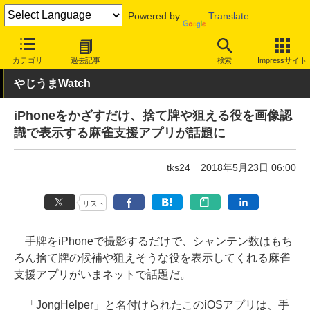
Powered by
Translate
INTERNET Watch
トピック
ネットの話題
カテゴリ
過去記事
検索
Impressサイト
やじうまWatch
iPhoneをかざすだけ、捨て牌や狙える役を画像認
識で表示する麻雀支援アプリが話題に
tks24
2018年5月23日 06:00
リスト
手牌をiPhoneで撮影するだけで、シャンテン数はもち
ろん捨て牌の候補や狙えそうな役を表示してくれる麻雀
支援アプリがいまネットで話題だ。
「JongHelper」と名付けられたこのiOSアプリは、手