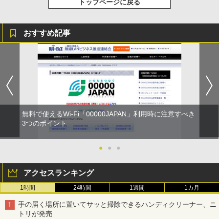
トップページに戻る
おすすめ記事
無料で使えるWi-Fi「00000JAPAN」利用時に注意すべき
3つのポイント
●
●
●
アクセスランキング
1時間
24時間
1週間
1カ月
手の届く場所に置いてサッと掃除できるハンディクリーナー、ニ
トリが発売