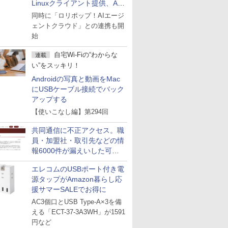
Linuxクライアント提供、AI
エージェントの接続が容易に
同時に「ロリポップ！AIエージ
ェントクラウド」との連携も開
始
自宅Wi-Fiの“わからな
連載
い”をスッキリ！
Androidの写真と動画をMac
にUSBケーブル接続でバック
アップする
【使いこなし編】第294回
共同通信に不正アクセス。職
員・加盟社・取引先などの情
報6000件が漏えいした可能
性
エレコムのUSBポート付き電
源タップがAmazon暮らし応
援サマーSALEでお得に
AC3個口とUSB Type-A×3を備
える「ECT-37-3A3WH」が1591
円など