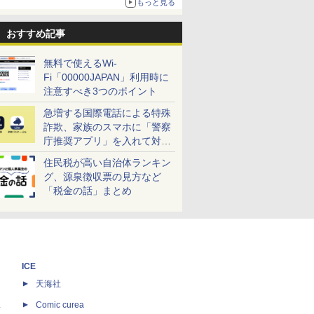
もっと見る
おすすめ記事
無料で使えるWi-
Fi「00000JAPAN」利用時に
注意すべき3つのポイント
急増する国際電話による特殊
詐欺、家族のスマホに「警察
庁推奨アプリ」を入れて対策
しよう！
住民税が高い自治体ランキン
グ、源泉徴収票の見方など
「税金の話」まとめ
ICE
天海社
ス
Comic curea