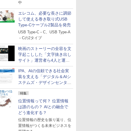
中
エレコム、必要な長さに調節
して使える巻き取り式USB
Type-Cケーブル2製品を発売
USB Type-C－C、USB Type-A
－Cの2タイプ
映画のストーリーの全容を文
字起こしした「文字抜き出し
サイト」運営者ら4人と運営
法人に有罪判決
IPA、AIの信頼できる社会実
装を支える「デジタル＆AIシ
ステムズ・デザインセンタ
ー」新設
特集
位置情報って何？ 位置情報
は誰のもの？ AIとの融合で
どう進化する？
位置情報の歴史を振り返り、位
置情報がつくる未来ビジネスを