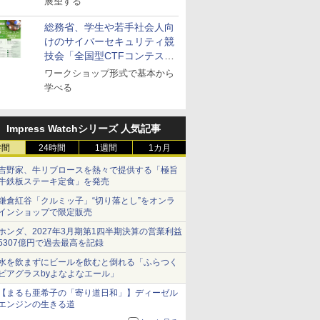
展望する
総務省、学生や若手社会人向
けのサイバーセキュリティ競
技会「全国型CTFコンテス
ト」を10月に開催、参加受付
ワークショップ形式で基本から
中
学べる
Impress Watchシリーズ 人気記事
時間
24時間
1週間
1カ月
吉野家、牛リブロースを熱々で提供する「極旨
牛鉄板ステーキ定食」を発売
鎌倉紅谷「クルミッ子」“切り落とし”をオンラ
インショップで限定販売
ホンダ、2027年3月期第1四半期決算の営業利益
5307億円で過去最高を記録
水を飲まずにビールを飲むと倒れる「ふらつく
ビアグラスbyよなよなエール」
【まるも亜希子の「寄り道日和」】ディーゼル
エンジンの生きる道