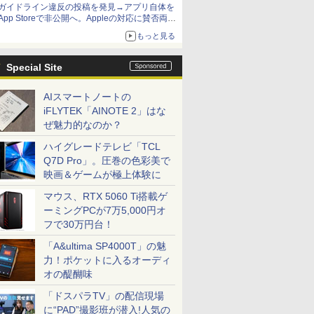
ガイドライン違反の投稿を発見→アプリ自体を
App Storeで非公開へ。Appleの対応に賛否両論
【やじうまWatch】
もっと見る
Special Site
AIスマートノートの
iFLYTEK「AINOTE 2」はな
ぜ魅力的なのか？
ハイグレードテレビ「TCL
Q7D Pro」。圧巻の色彩美で
映画＆ゲームが極上体験に
マウス、RTX 5060 Ti搭載ゲ
ーミングPCが7万5,000円オ
フで30万円台！
「A&ultima SP4000T」の魅
力！ポケットに入るオーディ
オの醍醐味
「ドスパラTV」の配信現場
に“PAD”撮影班が潜入!人気の