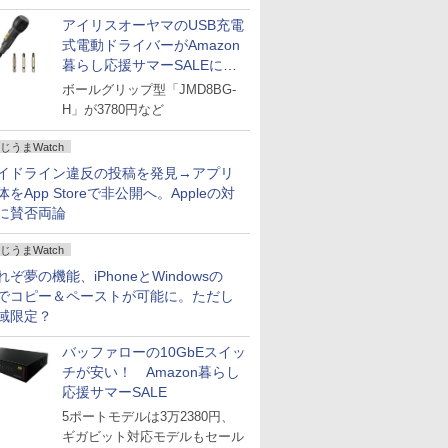
アイリスオーヤマのUSB充電
式電動ドライバーがAmazon
暮らし応援サマーSALEに登
場
ボールグリップ型「JMD8BG-
H」が3780円など
じうまWatch
イドライン違反の投稿を発見→アプリ
体をApp Storeで非公開へ。Appleの対
に賛否両論
じうまWatch
れぞ夢の機能、iPhoneとWindowsの
でコピー＆ペーストが可能に。ただし
域限定？
バッファローの10GbEスイッ
チが安い！ Amazon暮らし
応援サマーSALE
5ポートモデルは3万2380円、
ギガビット対応モデルもセール