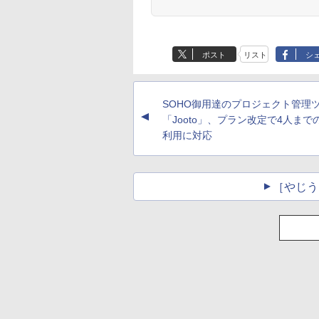
ポスト
リスト
シ
SOHO御用達のプロジェクト管理
▲
「Jooto」、プラン改定で4人まで
利用に対応
［やじう