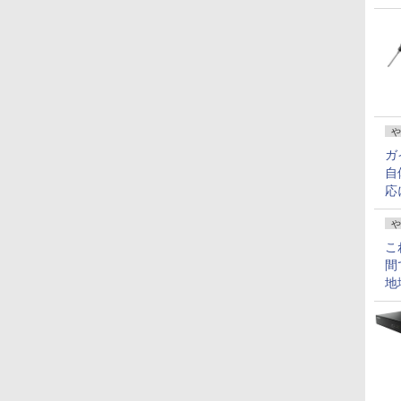
や
ガ
自
応
や
こ
間
地