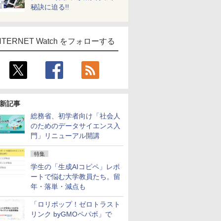
秘訣に迫る!!
NTERNET Watch をフォローする
新記事
総務省、初学者向け「社会人
のためのデータサイエンス入
門」リニューアル開講
特集
学生の「生成AIコピペ」レポ
ートで悩む大学教員たち。留
年・落単・減点も
「ロリポップ！ゼロトラスト
リンク byGMOペパボ」で