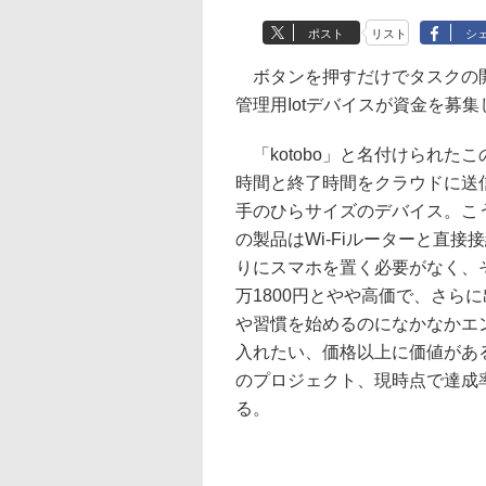
ポスト
リスト
シ
ボタンを押すだけでタスクの開
管理用Iotデバイスが資金を募
「kotobo」と名付けられた
時間と終了時間をクラウドに送
手のひらサイズのデバイス。こう
の製品はWi-Fiルーターと直
りにスマホを置く必要がなく、
万1800円とやや高価で、さら
や習慣を始めるのになかなかエ
入れたい、価格以上に価値があ
のプロジェクト、現時点で達成
る。