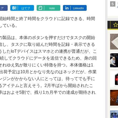
ェア
はてブ
note
LinkedIn
始時間と終了時間をクラウドに記録できる、時間
集している。
この製品は、本体のボタンを押すだけでタスクの開始
信し、タスクに取り組んだ時間を記録・表示できる
したIoTデバイスはスマホとの連携が普通だが、こ
接接続してクラウドにデータを送信できるため、身の回
それゆえ気が散りにくい特徴を持つ。本体価格は1
に出荷予定は10月とかなり先なのはネックだが、作業
ンジンがかからない人にとっては、待ってでも手に
るアイテムと言えそう。2月半ばから開始されたこ
率はおよそ5割で、残り1カ月半での達成が期待され