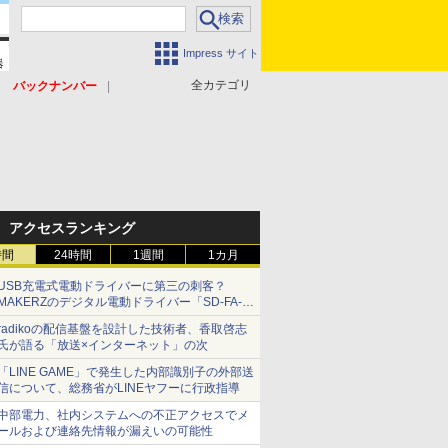
Impress サイト
全カテゴリ
バックナンバー
アクセスランキング
時間
24時間
1週間
1カ月
USB充電式電動ドライバーに第三の刺客？
MAKERZのデジタル電動ドライバー「SD-FA-
2000L」を、ベッセル、パナソニックと比較し
radikoの配信基盤を設計した技術者、香取啓志
てみた 【テレワークグッズ・ミニレビュー 第
氏が語る「放送×インターネット」の次
165回】
「LINE GAME」で発生した内部識別子の外部送
信について、総務省がLINEヤフーに行政指導
中部電力、社内システムへの不正アクセスでメ
ールおよび連絡先情報が漏えいの可能性