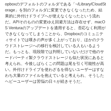
opboxのデフォルトのフォルダである「~/Library/CloudSt
orage」を別のフォルダに変更できなくなったため、結
果的に外付けドライブへが使えなくなったという流れ
だ。APIそのものの変更ゆえ回避方法は存在せず、macO
S Venturaのアップデートを適用すると、否応なく利用が
できなくなってしまうことから、Dropboxのコミュニテ
ィサイトでは嘆きの声が多く上がっており、ほかのクラ
ウドストレージへの移行を検討している人もいるよう
だ。もっとも、現段階では判明していないだけで他のサ
ードパーティ製クラウドストレージも似た状況にあると
考えられ、今後しばらくこの問題は尾を引く可能性が高
い。外付けドライブを使わざるを得ないユーザーはすな
わち大量のファイルを抱えていると考えられ、そうした
ヘビーユーザーは苦悩の日々が続きそうだ。