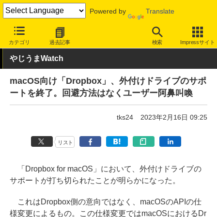
Powered by
Translate
INTERNET Watch
サービス/ソフト
サービス
クラウド
カテゴリ
過去記事
検索
Impressサイト
やじうまWatch
macOS向け「Dropbox」、外付けドライブのサポ
ートを終了。回避方法はなくユーザー阿鼻叫喚
tks24
2023年2月16日 09:25
リスト
「Dropbox for macOS」において、外付けドライブの
サポートが打ち切られたことが明らかになった。
これはDropbox側の意向ではなく、macOSのAPIの仕
様変更によるもの。この仕様変更ではmacOSにおけるDr