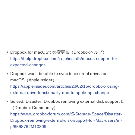
Dropbox for macOSでの変更点（Dropboxヘルプ）
https://help.dropbox.com/ja-jp/installs/macos-support-for-
expected-changes
Dropbox won't be able to sync to external drives on
macOS（AppleInsider）
https://appleinsider.com/articles/23/02/15/dropbox-losing-
external-drive-functionality-due-to-apple-api-change
Solved: Disaster: Dropbox removing external disk support f...
（Dropbox Community）
https://www.dropboxforum.com/t5/Storage-Space/Disaster-
Dropbox-removing-external-disk-support-for-Mac-users/m-
p/659876#M10309