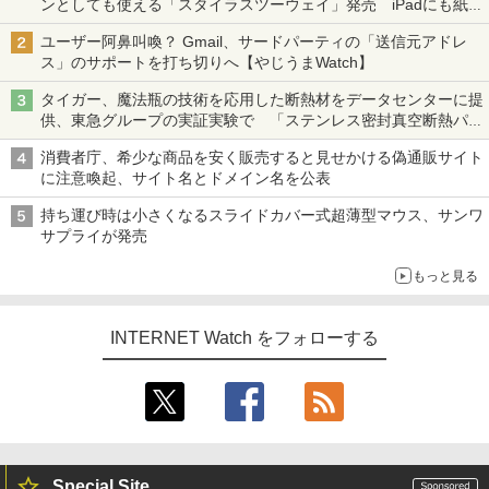
ンとしても使える「スタイラスツーウェイ」発売 iPadにも紙に
も、持ち替えずに書き込める
ユーザー阿鼻叫喚？ Gmail、サードパーティの「送信元アドレ
ス」のサポートを打ち切りへ【やじうまWatch】
タイガー、魔法瓶の技術を応用した断熱材をデータセンターに提
供、東急グループの実証実験で 「ステンレス密封真空断熱パネ
ル TIVIP」
消費者庁、希少な商品を安く販売すると見せかける偽通販サイト
に注意喚起、サイト名とドメイン名を公表
持ち運び時は小さくなるスライドカバー式超薄型マウス、サンワ
サプライが発売
もっと見る
INTERNET Watch をフォローする
Special Site