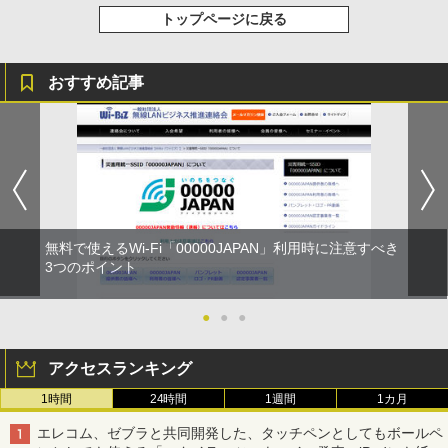
トップページに戻る
おすすめ記事
無料で使えるWi-Fi「00000JAPAN」利用時に注意すべき
3つのポイント
●
●
●
アクセスランキング
1時間
24時間
1週間
1カ月
エレコム、ゼブラと共同開発した、タッチペンとしてもボールペ