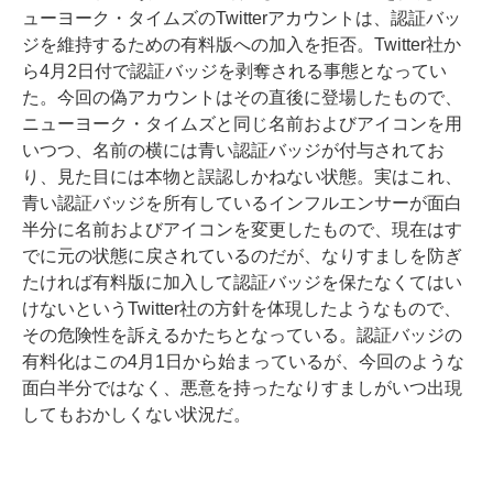
ューヨーク・タイムズのTwitterアカウントは、認証バッ
ジを維持するための有料版への加入を拒否。Twitter社か
ら4月2日付で認証バッジを剥奪される事態となってい
た。今回の偽アカウントはその直後に登場したもので、
ニューヨーク・タイムズと同じ名前およびアイコンを用
いつつ、名前の横には青い認証バッジが付与されてお
り、見た目には本物と誤認しかねない状態。実はこれ、
青い認証バッジを所有しているインフルエンサーが面白
半分に名前およびアイコンを変更したもので、現在はす
でに元の状態に戻されているのだが、なりすましを防ぎ
たければ有料版に加入して認証バッジを保たなくてはい
けないというTwitter社の方針を体現したようなもので、
その危険性を訴えるかたちとなっている。認証バッジの
有料化はこの4月1日から始まっているが、今回のような
面白半分ではなく、悪意を持ったなりすましがいつ出現
してもおかしくない状況だ。