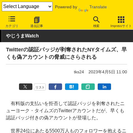
Powered by
Translate
INTERNET Watch
トピック
ネットの話題
カテゴリ
過去記事
検索
Impressサイト
やじうまWatch
Twitterの認証バッジが剥奪されたNYタイムズ、早
くも偽アカウントの脅威にさらされる
tks24
2023年4月5日 11:00
リスト
有料版の支払いを拒否して認証バッジを剥奪されたニ
ューヨーク・タイムズのTwitterアカウントだが、早くも
認証バッジ付きの偽アカウントが登場した。
世界24位にあたる5500万人ものフォロワーを抱えるニ