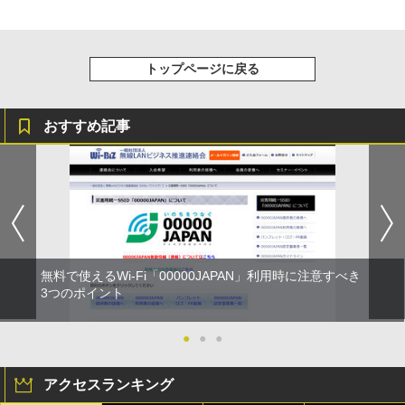
トップページに戻る
おすすめ記事
無料で使えるWi-Fi「00000JAPAN」利用時に注意すべき
3つのポイント
●
●
●
アクセスランキング