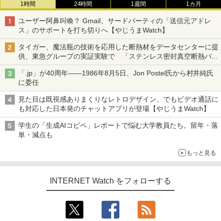
1時間
24時間
1週間
1カ月
ユーザー阿鼻叫喚？ Gmail、サードパーティの「送信元アドレ
ス」のサポートを打ち切りへ【やじうまWatch】
タイガー、魔法瓶の技術を応用した断熱材をデータセンターに提
供、東急グループの実証実験で 「ステンレス密封真空断熱パネ
ル TIVIP」
「.jp」が40周年――1986年8月5日、Jon Postel氏から村井純氏
に委任
見た目は既視感ありまくりなレトロデザイン、でもビデオ通話に
も対応した日本発のチャットアプリが登場【やじうまWatch】
学生の「生成AIコピペ」レポートで悩む大学教員たち。留年・落
単・減点も
もっと見る
INTERNET Watch をフォローする