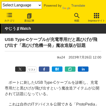
Powered by
Translate
INTERNET Watch
トピック
開発者/クリエイター
カテゴリ
過去記事
検索
Impressサイト
やじうまWatch
USB Type-Cケーブルが充電専用だと黒ひげが飛
び出す「黒ひげ危機一発」魔改造版が話題
tks24
2023年7月26日 12:00
リスト
ポートに刺したUSB Type-Cケーブルを診断し、充電
専用だと黒ひげが飛び出すという魔改造アイテムが公開
されて話題になっている。
これは自作のITデバイスを公開できる「ProtoPedia」