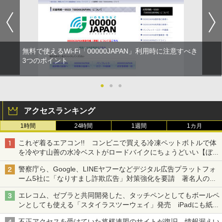
無料で使えるWi-Fi「00000JAPAN」利用時に注意すべき
3つのポイント
●
●
●
アクセスランキング
1時間
24時間
1週間
1カ月
これぞ着るエアコン!! コンビニで買える冷凍ペットボトルで体
を冷やす山善の水冷ベストがロードバイクにちょうどいい【ぼっ
ち・ざ・ろーど！その14】【空いた時間でなにしてる？】
警察庁ら、Google、LINEヤフーなどデジタル広告プラットフォ
ーム5社に「なりすまし詐欺広告」対策強化を要請 著名人の写
真や映像を使った投資詐欺などへの対策として
エレコム、ゼブラと共同開発した、タッチペンとしてもボールペ
ンとしても使える「スタイラスツーウェイ」発売 iPadにも紙に
も、持ち替えずに書き込める
不正アクセスを受けていた将棋連盟のサイトが復旧、情報漏えい