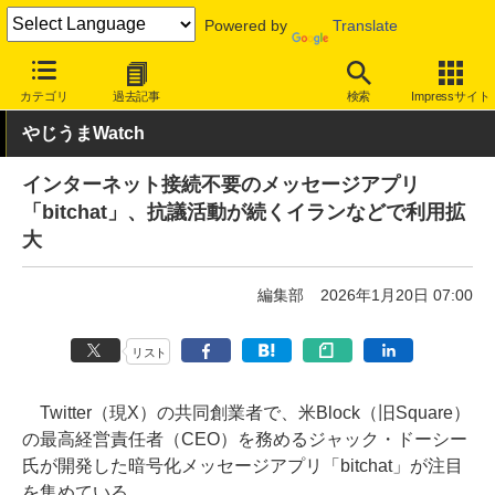
Powered by
Translate
INTERNET Watch
サービス/ソフト
ソフトウェア
スマートフォ
カテゴリ
過去記事
検索
Impressサイト
やじうまWatch
インターネット接続不要のメッセージアプリ
「bitchat」、抗議活動が続くイランなどで利用拡
大
編集部
2026年1月20日 07:00
リスト
Twitter（現X）の共同創業者で、米Block（旧Square）
の最高経営責任者（CEO）を務めるジャック・ドーシー
氏が開発した暗号化メッセージアプリ「bitchat」が注目
を集めている。