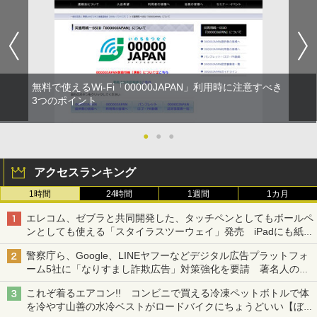
無料で使えるWi-Fi「00000JAPAN」利用時に注意すべき
3つのポイント
●
●
●
アクセスランキング
1時間
24時間
1週間
1カ月
エレコム、ゼブラと共同開発した、タッチペンとしてもボールペ
ンとしても使える「スタイラスツーウェイ」発売 iPadにも紙に
も、持ち替えずに書き込める
警察庁ら、Google、LINEヤフーなどデジタル広告プラットフォ
ーム5社に「なりすまし詐欺広告」対策強化を要請 著名人の写
真や映像を使った投資詐欺などへの対策として
これぞ着るエアコン!! コンビニで買える冷凍ペットボトルで体
を冷やす山善の水冷ベストがロードバイクにちょうどいい【ぼっ