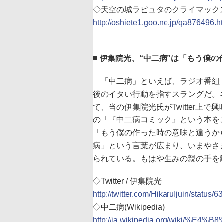
◇天空の城ラピュタのクライマックス
http://oshiete1.goo.ne.jp/qa876496.h
■ 伊集院光、“中二病”は「もう僕
「中二病」といえば、ラジオ番組「
後のイタい行動を指すスラングだ。
て、当の伊集院光氏がTwitter上で
の「『中二病コミック』という本を
「もう僕の作った時の意味と違うか
病」という言葉が広まり、いまやさ
られている。もはや生みの親の手を
◇Twitter / 伊集院光
http://twitter.com/HikaruIjuin/status
◇中二病(Wikipedia)
http://ja.wikipedia.org/wiki/