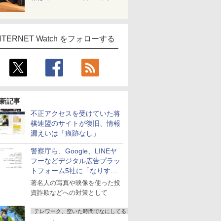
NTERNET Watch をフォローする
新記事
不正アクセスを受けていた将
棋連盟のサイトが復旧、情報
漏えいは「痕跡なし」
警察庁ら、Google、LINEヤ
フーなどデジタル広告プラッ
トフォーム5社に「なりすま
し詐欺広告」対策強化を要請
著名人の写真や映像を使った投
資詐欺などへの対策として
テレワーク、空いた時間でなにしてる？