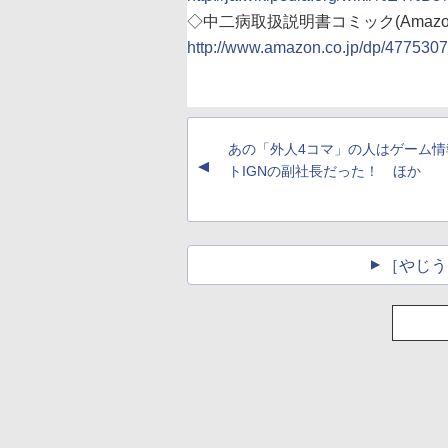
◇中二病取扱説明書コミック(Amazon.c
http://www.amazon.co.jp/dp/477530
あの「外人4コマ」の人はゲーム情
▲
トIGNの副社長だった！ ほか
［やじう