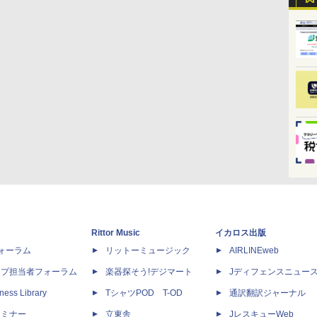
Rittor Music
イカロス出版
dフォーラム
リットーミュージック
AIRLINEweb
ップ担当者フォーラム
楽器探そう!デジマート
Jディフェンスニュー
ness Library
TシャツPOD T-OD
通訳翻訳ジャーナル
セミナー
立東舎
JレスキューWeb