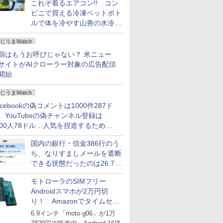
これぞ着るエアコン!! コン
ビニで買える冷凍ペットボト
ルで体を冷やす山善の水冷ベ
ストがロードバイクにちょう
じうまWatch
どいい【ぼっち・ざ・ろー
ど！その14】
類はもうお呼びじゃない？ 米ニュー
サイトがAIクローラー対象の広告配信
開始
じうまWatch
acebookの偽コメントは1000件287ド
、YouTubeの偽チャンネル登録は
000人78ドル…人気を捏造するための
格リストが公開中
国内の銀行・信金386行のう
ち、なりすましメールを遮断
できる状態だったのは26.7％
にとどまる～GMOブランド
モトローラのSIMフリー
セキュリティ調査
Androidスマホが2万円切
り！ Amazonでタイムセー
ル
6.9インチ「moto g06」が1万