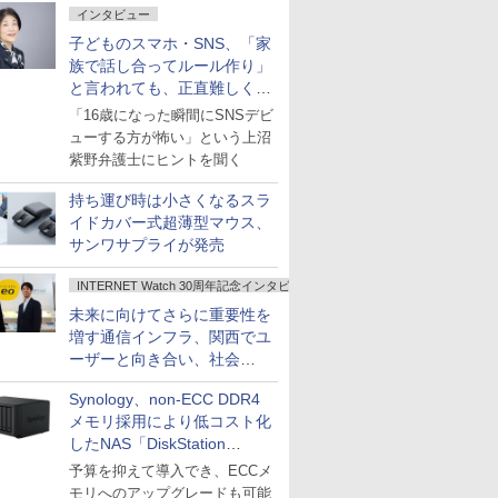
インタビュー
子どものスマホ・SNS、「家
族で話し合ってルール作り」
と言われても、正直難しくな
いですか？
「16歳になった瞬間にSNSデビ
ューする方が怖い」という上沼
紫野弁護士にヒントを聞く
持ち運び時は小さくなるスラ
イドカバー式超薄型マウス、
サンワサプライが発売
INTERNET Watch 30周年記念インタビュー
未来に向けてさらに重要性を
増す通信インフラ、関西でユ
ーザーと向き合い、社会
の“あたらしい”を起動し続け
Synology、non-ECC DDR4
る～オプテージ
メモリ採用により低コスト化
したNAS「DiskStation
neo+」シリーズ
予算を抑えて導入でき、ECCメ
モリへのアップグレードも可能