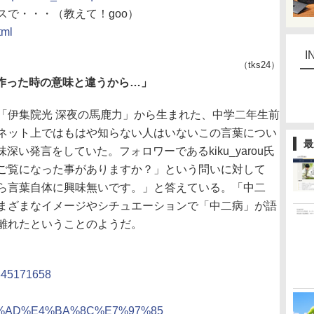
で・・・（教えて！goo）
tml
I
（tks24）
の作った時の意味と違うから…」
伊集院光 深夜の馬鹿力」から生まれた、中学二年生前
ネット上ではもはや知らない人はいないこの言葉につい
最
興味深い発言をしていた。フォロワーであるkiku_yarou氏
ご覧になった事がありますか？」という問いに対して
ら言葉自体に興味無いです。」と答えている。「中二
まざまなイメージやシチュエーションで「中二病」が語
離れたということのようだ。
/6345171658
%E4%B8%AD%E4%BA%8C%E7%97%85