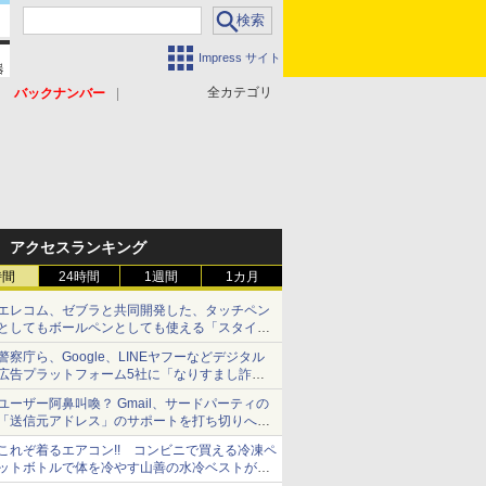
Impress サイト
全カテゴリ
バックナンバー
アクセスランキング
時間
24時間
1週間
1カ月
エレコム、ゼブラと共同開発した、タッチペン
としてもボールペンとしても使える「スタイラ
スツーウェイ」発売 iPadにも紙にも、持ち替
警察庁ら、Google、LINEヤフーなどデジタル
えずに書き込める
広告プラットフォーム5社に「なりすまし詐欺
広告」対策強化を要請 著名人の写真や映像を
ユーザー阿鼻叫喚？ Gmail、サードパーティの
使った投資詐欺などへの対策として
「送信元アドレス」のサポートを打ち切りへ
【やじうまWatch】
これぞ着るエアコン!! コンビニで買える冷凍ペ
ットボトルで体を冷やす山善の水冷ベストがロ
ードバイクにちょうどいい【ぼっち・ざ・ろー