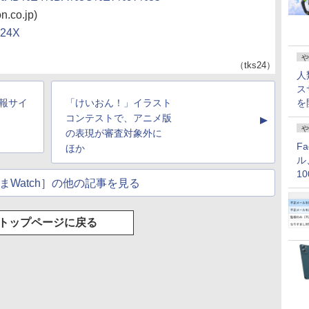
o.jp)
724X
や
（tks24）
人
ス
報サイ
「けいおん！」イラスト
を
コンテストで、アニメ版
▲
や
の表現が審査対象外に
F
ほか
ル
1
まWatch］の他の記事を見る
価
トップページに戻る