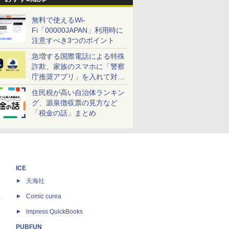
無料で使えるWi-
Fi「00000JAPAN」利用時に
注意すべき3つのポイント
急増する国際電話による特殊
詐欺、家族のスマホに「警察
庁推奨アプリ」を入れて対策
しよう！
住民税が高い自治体ランキン
グ、源泉徴収票の見方など
「税金の話」まとめ
ICE
天海社
ス
Comic curea
impress QuickBooks
PUBFUN