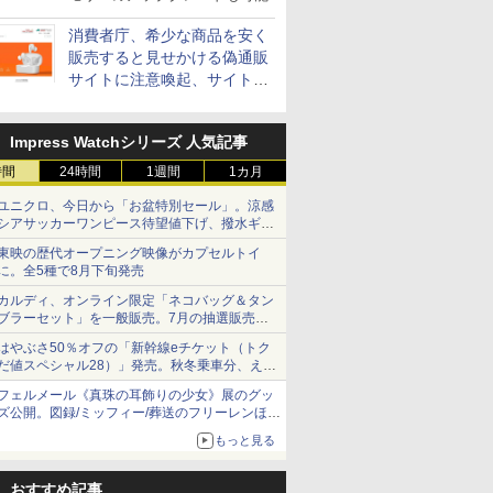
消費者庁、希少な商品を安く
販売すると見せかける偽通販
サイトに注意喚起、サイト名
とドメイン名を公表
Impress Watchシリーズ 人気記事
時間
24時間
1週間
1カ月
ユニクロ、今日から「お盆特別セール」。涼感
シアサッカーワンピース待望値下げ、撥水ギア
ショーツは1990円に
東映の歴代オープニング映像がカプセルトイ
に。全5種で8月下旬発売
カルディ、オンライン限定「ネコバッグ＆タン
ブラーセット」を一般販売。7月の抽選販売の
当選無効分
はやぶさ50％オフの「新幹線eチケット（トク
だ値スペシャル28）」発売。秋冬乗車分、えき
ねっと限定
フェルメール《真珠の耳飾りの少女》展のグッ
ズ公開。図録/ミッフィー/葬送のフリーレンほ
か、注目ブランドコラボが実現
もっと見る
おすすめ記事