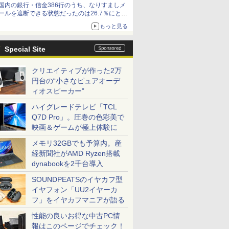
国内の銀行・信金386行のうち、なりすましメ
ど！その14】【空いた時間でなにしてる？】
ールを遮断できる状態だったのは26.7％にとど
まる～GMOブランドセキュリティ調査
もっと見る
Special Site
クリエイティブが作った2万
円台の“小さなピュアオーデ
ィオスピーカー”
ハイグレードテレビ「TCL
Q7D Pro」。圧巻の色彩美で
映画＆ゲームが極上体験に
メモリ32GBでも予算内。産
経新聞社がAMD Ryzen搭載
dynabookを2千台導入
SOUNDPEATSのイヤカフ型
イヤフォン「UU2イヤーカ
フ」をイヤカフマニアが語る
性能の良いお得な中古PC情
報はこのページでチェック！