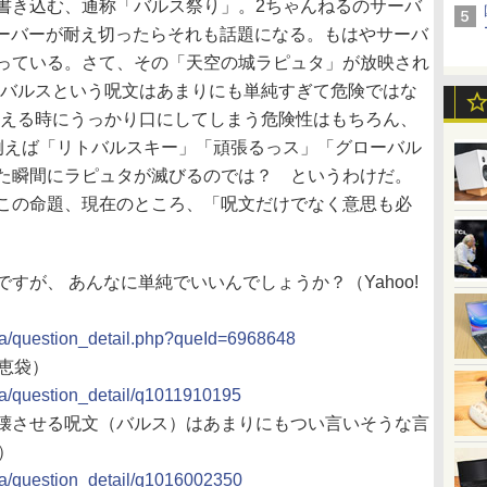
書き込む、通称「バルス祭り」。2ちゃんねるのサーバ
rのサーバーが耐え切ったらそれも話題になる。もはやサーバ
っている。さて、その「天空の城ラピュタ」が放映され
“バルスという呪文はあまりにも単純すぎて危険ではな
伝える時にうっかり口にしてしまう危険性はもちろん、
例えば「リトバルスキー」「頑張るっス」「グローバル
た瞬間にラピュタが滅びるのでは？ というわけだ。
るこの命題、現在のところ、「呪文だけでなく意思も必
すが、 あんなに単純でいいんでしょうか？（Yahoo!
p/qa/question_detail.php?queId=6968648
知恵袋）
/qa/question_detail/q1011910195
壊させる呪文（バルス）はあまりにもつい言いそうな言
）
/qa/question_detail/q1016002350