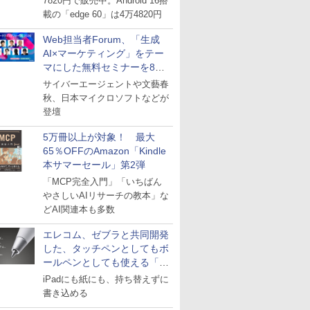
7820円で販売中。Android 16搭
載の「edge 60」は4万4820円
Web担当者Forum、「生成
AI×マーケティング」をテー
マにした無料セミナーを8月
27日にオンライン開催
サイバーエージェントや文藝春
秋、日本マイクロソフトなどが
登壇
5万冊以上が対象！ 最大
65％OFFのAmazon「Kindle
本サマーセール」第2弾
「MCP完全入門」「いちばん
やさしいAIリサーチの教本」な
どAI関連本も多数
エレコム、ゼブラと共同開発
した、タッチペンとしてもボ
ールペンとしても使える「ス
タイラスツーウェイ」発売
iPadにも紙にも、持ち替えずに
書き込める