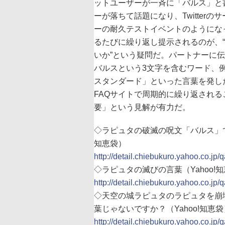
ットユーザーが一斉に「バルス」と
ーが落ちて話題になり、Twitte
ーの耐久テストイベントのようにな
るたびに繰り返し提示されるのが、
いか”という疑問だ。パートナーに
バルスという3文字を含むワード、
スタンダード」といった言葉を発し
FAQサイトで周期的に繰り返され
要」という見解が有力だ。
◇ラピュタの破滅の呪文「バルス」で
知恵袋）
http://detail.chiebukuro.yahoo.co.j
◇ラピュタの滅びの言葉（Yahoo!
http://detail.chiebukuro.yahoo.co.jp
◇天空の城ラピュタのラピュタを崩
葉じゃないですか？（Yahoo!知恵袋
http://detail.chiebukuro.yahoo.co.jp