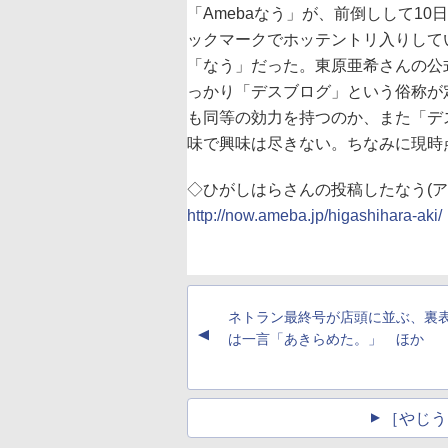
「Amebaなう」が、前倒しして1
ックマークでホッテントリ入りして
「なう」だった。東原亜希さんの公
っかり「デスブログ」という俗称が
も同等の効力を持つのか、また「デ
味で興味は尽きない。ちなみに現時
◇ひがしはらさんの投稿したなう(ア
http://now.ameba.jp/higashihara-aki/
ネトラン最終号が店頭に並ぶ、裏
▲
は一言「あきらめた。」 ほか
［やじう