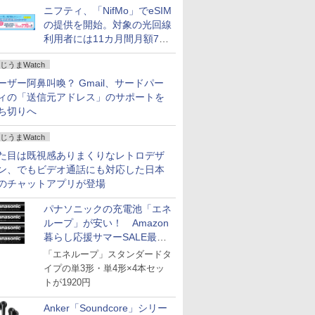
ニフティ、「NifMo」でeSIM
の提供を開始。対象の光回線
利用者には11カ月間月額770
円割引のキャンペーン
じうまWatch
ーザー阿鼻叫喚？ Gmail、サードパー
ィの「送信元アドレス」のサポートを
ち切りへ
じうまWatch
た目は既視感ありまくりなレトロデザ
ン、でもビデオ通話にも対応した日本
のチャットアプリが登場
パナソニックの充電池「エネ
ループ」が安い！ Amazon
暮らし応援サマーSALE最終
日
「エネループ」スタンダードタ
イプの単3形・単4形×4本セッ
トが1920円
Anker「Soundcore」シリー