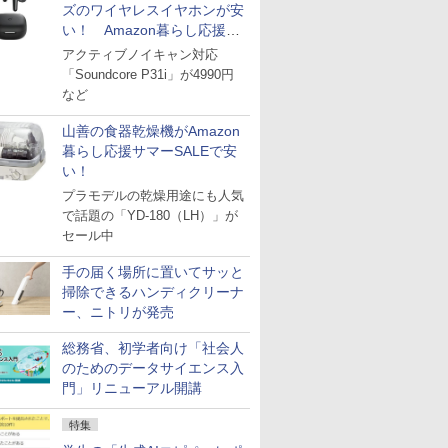
ズのワイヤレスイヤホンが安
い！ Amazon暮らし応援サ
マーSALE
アクティブノイキャン対応
「Soundcore P31i」が4990円
など
山善の食器乾燥機がAmazon
暮らし応援サマーSALEで安
い！
プラモデルの乾燥用途にも人気
で話題の「YD-180（LH）」が
セール中
手の届く場所に置いてサッと
掃除できるハンディクリーナ
ー、ニトリが発売
総務省、初学者向け「社会人
のためのデータサイエンス入
門」リニューアル開講
特集