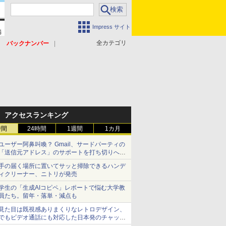
Impress サイト
全カテゴリ
バックナンバー
アクセスランキング
時間
24時間
1週間
1カ月
ユーザー阿鼻叫喚？ Gmail、サードパーティの
「送信元アドレス」のサポートを打ち切りへ
【やじうまWatch】
手の届く場所に置いてサッと掃除できるハンデ
ィクリーナー、ニトリが発売
学生の「生成AIコピペ」レポートで悩む大学教
員たち。留年・落単・減点も
見た目は既視感ありまくりなレトロデザイン、
でもビデオ通話にも対応した日本発のチャット
アプリが登場【やじうまWatch】