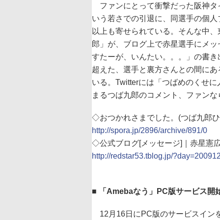
ファンにとって衝撃だった阪神タイ
いう若さでの引退に、同選手の個人ブ
以上も寄せられている。そんな中、
郎」が、ブログ上で赤星選手にメッ
すたーが、いんたい。。。」の書き
超えた、選手と裏方さんとの間にあ
いる。Twitterには「つばめのく
まるつば九郎のコメント、ファンな
◇おつかれさまでした。(つば九郎ひ
http://spora.jp/2896/archive/891/0
◇公式ブログ[メッセージ]｜赤星憲広Re
http://redstar53.tblog.jp/?day=20091
■ 「Amebaなう」PC版サービス
12月16日にPC版のサービスインを