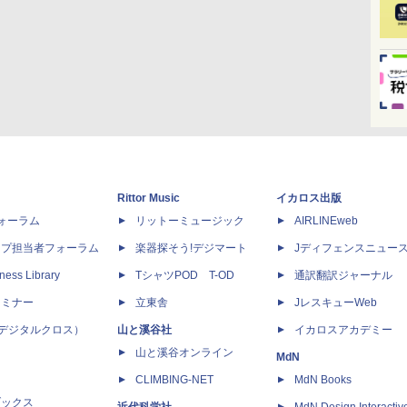
Rittor Music
イカロス出版
dフォーラム
リットーミュージック
AIRLINEweb
ップ担当者フォーラム
楽器探そう!デジマート
Jディフェンスニュー
ness Library
TシャツPOD T-OD
通訳翻訳ジャーナル
セミナー
立東舎
JレスキューWeb
 X（デジタルクロス）
山と溪谷社
イカロスアカデミー
山と溪谷オンライン
MdN
CLIMBING-NET
MdN Books
ブックス