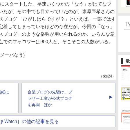
0日にスタートした。早速いくつかの「なう」がはてなブ
いたが、その中でも目立っていたのが、東原亜希さんの
式ブログ 「ひがしはらですが？」といえば、一部ではす
I
定着してしまっているほどの存在だが、今回の「なう」
スブログ」のような俗称が用いられるのか、いろんな意
点でのフォロワーは900人と、そこそこの人数がいる。
メーバなう)
最
（tks24）
表紙に
企業ブログの先駆け、ブ
▲
ラザー工業が公式ブログ
を再開 ほか
まWatch］の他の記事を見る