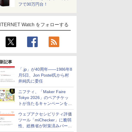
フで30万円台！
NTERNET Watch をフォローする
新記事
「.jp」が40周年――1986年8
月5日、Jon Postel氏から村
井純氏に委任
ニフティ、「Maker Faire
Tokyo 2026」のペアチケッ
トが当たるキャンペーンをX
で実施。8月16日まで
ウェブアクセシビリティ評価
ツール「miChecker」に脆弱
性、総務省が対策済みバージ
ョンへの更新を呼び掛け