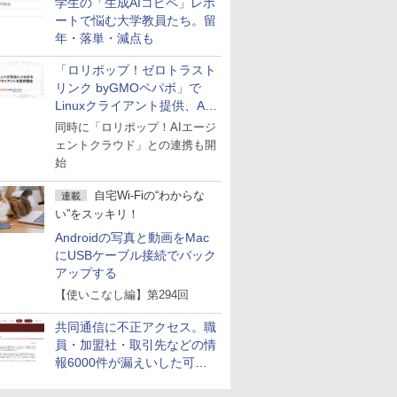
学生の「生成AIコピペ」レポ
ートで悩む大学教員たち。留
年・落単・減点も
「ロリポップ！ゼロトラスト
リンク byGMOペパボ」で
Linuxクライアント提供、AI
エージェントの接続が容易に
同時に「ロリポップ！AIエージ
ェントクラウド」との連携も開
始
自宅Wi-Fiの“わからな
連載
い”をスッキリ！
Androidの写真と動画をMac
にUSBケーブル接続でバック
アップする
【使いこなし編】第294回
共同通信に不正アクセス。職
員・加盟社・取引先などの情
報6000件が漏えいした可能
性