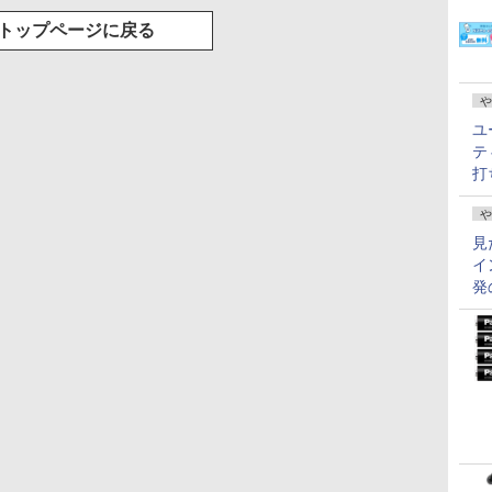
トップページに戻る
や
ユ
テ
打
や
見
イ
発