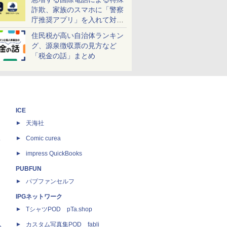
詐欺、家族のスマホに「警察
庁推奨アプリ」を入れて対策
しよう！
住民税が高い自治体ランキン
グ、源泉徴収票の見方など
「税金の話」まとめ
ICE
天海社
ス
Comic curea
impress QuickBooks
PUBFUN
パブファンセルフ
IPGネットワーク
TシャツPOD pTa.shop
カスタム写真集POD fabli