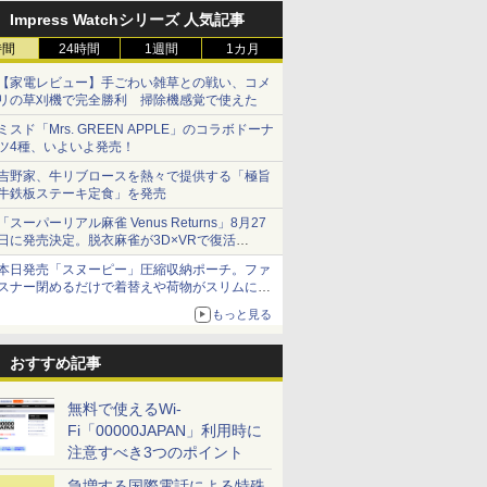
Impress Watchシリーズ 人気記事
時間
24時間
1週間
1カ月
【家電レビュー】手ごわい雑草との戦い、コメ
リの草刈機で完全勝利 掃除機感覚で使えた
ミスド「Mrs. GREEN APPLE」のコラボドーナ
ツ4種、いよいよ発売！
吉野家、牛リブロースを熱々で提供する「極旨
牛鉄板ステーキ定食」を発売
「スーパーリアル麻雀 Venus Returns」8月27
日に発売決定。脱衣麻雀が3D×VRで復活
発売から2週間は20%オフになるセールが実施
本日発売「スヌーピー」圧縮収納ポーチ。ファ
スナー閉めるだけで着替えや荷物がスリムにま
とまる
もっと見る
おすすめ記事
無料で使えるWi-
Fi「00000JAPAN」利用時に
注意すべき3つのポイント
急増する国際電話による特殊