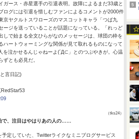
ガース・赤星選手の引退表明。故障によるまだ33歳と
ログには引退を惜しむファンによるコメントが2000件
東京ヤクルトスワローズのマスコットキャラ「つば九
セージを送っていることが話題になっている。「れっど
出しで始まる全文ひらがなのメッセージは、球団の枠を
るハートウォーミングな関係が見て取れるものになって
せに人を泣かせるんじゃねーよ(´Д⊂」とのつぶやきが。心温
らずとも必見だ。
と言日記)
dStar53
209
（tks24）
開始で、注目はやはりあの人の……
予定していた、Twitterライクなミニブログサービス