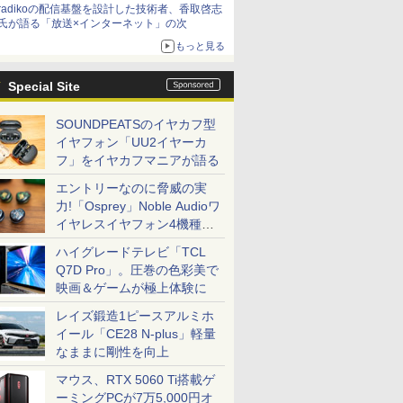
radikoの配信基盤を設計した技術者、香取啓志
氏が語る「放送×インターネット」の次
もっと見る
Special Site
SOUNDPEATSのイヤカフ型
イヤフォン「UU2イヤーカ
フ」をイヤカフマニアが語る
エントリーなのに脅威の実
力!「Osprey」Noble Audioワ
イヤレスイヤフォン4機種を
一気に聴く
ハイグレードテレビ「TCL
Q7D Pro」。圧巻の色彩美で
映画＆ゲームが極上体験に
レイズ鍛造1ピースアルミホ
イール「CE28 N-plus」軽量
なままに剛性を向上
マウス、RTX 5060 Ti搭載ゲ
ーミングPCが7万5,000円オ