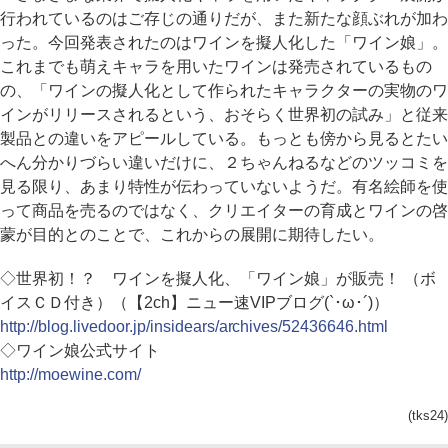
行われているのはご存じの通りだが、また新たな顔ぶれが加わ
った。今回発表されたのはワインを擬人化した「ワイン娘」。
これまでも萌えキャラを用いたワインは発売されているもの
の、「ワインの擬人化として作られたキャラクターの実物のワ
インがリリースされるという、おそらく世界初の試み」と従来
製品との違いをアピールしている。もっとも傍から見るとたい
へん分かりづらい違いだけに、２ちゃんねるなどのツッコミを
見る限り、あまり特性が伝わっていないようだ。有名絵師を使
って商品を売るのではなく、クリエイターの育成とワインの啓
蒙が目的とのことで、これからの展開に期待したい。
◇世界初！？ ワインを擬人化、「ワイン娘」が販売！ （ボ
イスＣＤ付き）（【2ch】ニュー速VIPブログ(`･ω･´)）
http://blog.livedoor.jp/insidears/archives/52436646.html
◇ワイン娘公式サイト
http://moewine.com/
(tks24)