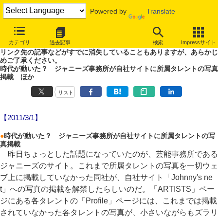
Powered by
Translate
やじうまWatch
カテゴリ
過去記事
検索
Impressサイト
噂あり、未確認情報ありのやじうまWatch。
リンク先の記事などがすでに消失していることもありますが、あらかじ
めご了承ください。
時代が動いた？ ジャニーズ事務所が自社サイトに所属タレントの写真
掲載 ほか
リスト
【2011/3/1】
●
時代が動いた？ ジャニーズ事務所が自社サイトに所属タレントの写
真掲載
昨日ちょっとした話題になっていたのが、芸能事務所である
ジャニーズのサイト。これまで所属タレントの写真を一切ウェ
ブ上に掲載していなかった同社が、自社サイト「Johnny's ne
t」への写真の掲載を解禁したらしいのだ。「ARTISTS」ペー
ジにある各タレントの「Profile」ページには、これまでは掲載
されていなかった各タレントの写真が、小さいながらもズラリ