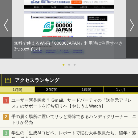
無料で使えるWi-Fi「00000JAPAN」利用時に注意すべき
3つのポイント
●
●
●
アクセスランキング
1時間
24時間
1週間
1カ月
ユーザー阿鼻叫喚？ Gmail、サードパーティの「送信元アドレ
ス」のサポートを打ち切りへ【やじうまWatch】
手の届く場所に置いてサッと掃除できるハンディクリーナー、ニ
トリが発売
学生の「生成AIコピペ」レポートで悩む大学教員たち。留年・落