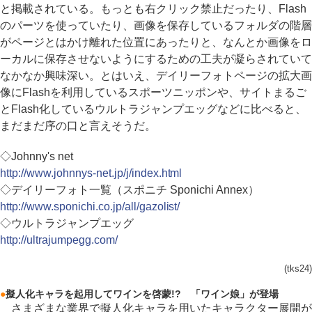
と掲載されている。もっとも右クリック禁止だったり、Flash
のパーツを使っていたり、画像を保存しているフォルダの階層
がページとはかけ離れた位置にあったりと、なんとか画像をロ
ーカルに保存させないようにするための工夫が凝らされていて
なかなか興味深い。とはいえ、デイリーフォトページの拡大画
像にFlashを利用しているスポーツニッポンや、サイトまるご
とFlash化しているウルトラジャンプエッグなどに比べると、
まだまだ序の口と言えそうだ。
◇Johnny's net
http://www.johnnys-net.jp/j/index.html
◇デイリーフォト一覧（スポニチ Sponichi Annex）
http://www.sponichi.co.jp/all/gazolist/
◇ウルトラジャンプエッグ
http://ultrajumpegg.com/
(tks24)
●
擬人化キャラを起用してワインを啓蒙!? 「ワイン娘」が登場
さまざまな業界で擬人化キャラを用いたキャラクター展開が