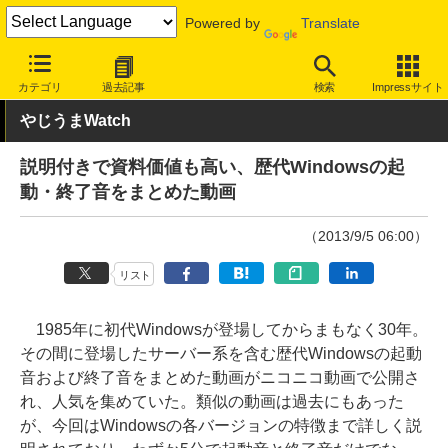
Powered by
Translate
INTERNET Watch
トピック
ネットの話題
カテゴリ
過去記事
検索
Impressサイト
やじうまWatch
説明付きで資料価値も高い、歴代Windowsの起
動・終了音をまとめた動画
（2013/9/5 06:00）
リスト
1985年に初代Windowsが登場してからまもなく30年。
その間に登場したサーバー系を含む歴代Windowsの起動
音および終了音をまとめた動画がニコニコ動画で公開さ
れ、人気を集めていた。類似の動画は過去にもあった
が、今回はWindowsの各バージョンの特徴まで詳しく説