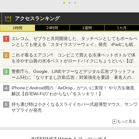
●
●
●
アクセスランキング
1時間
24時間
1週間
1カ月
エレコム、ゼブラと共同開発した、タッチペンとしてもボールペ
ンとしても使える「スタイラスツーウェイ」発売 iPadにも紙に
も、持ち替えずに書き込める
これぞ着るエアコン!! コンビニで買える冷凍ペットボトルで体
を冷やす山善の水冷ベストがロードバイクにちょうどいい【ぼっ
ち・ざ・ろーど！その14】【空いた時間でなにしてる？】
警察庁ら、Google、LINEヤフーなどデジタル広告プラットフォ
ーム5社に「なりすまし詐欺広告」対策強化を要請 著名人の写
真や映像を使った投資詐欺などへの対策として
iPhoneとAndroid間の「AirDrop」がついに実現！ やり方を徹底
解説【自宅Wi-Fiの“わからない”をスッキリ！】
持ち運び時は小さくなるスライドカバー式超薄型マウス、サンワ
サプライが発売
もっと見る