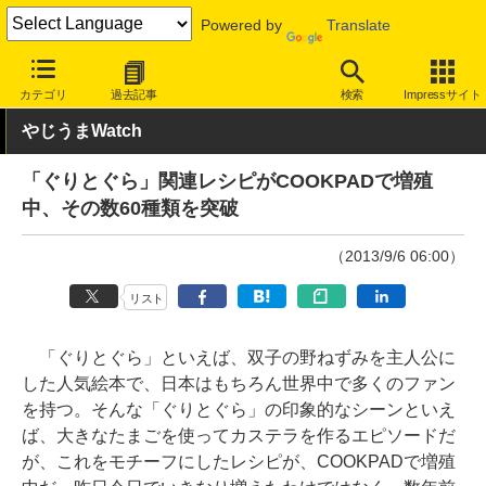
Powered by
Translate
INTERNET Watch
トピック
ネットの話題
カテゴリ
過去記事
検索
Impressサイト
やじうまWatch
「ぐりとぐら」関連レシピがCOOKPADで増殖
中、その数60種類を突破
（2013/9/6 06:00）
リスト
「ぐりとぐら」といえば、双子の野ねずみを主人公に
した人気絵本で、日本はもちろん世界中で多くのファン
を持つ。そんな「ぐりとぐら」の印象的なシーンといえ
ば、大きなたまごを使ってカステラを作るエピソードだ
が、これをモチーフにしたレシピが、COOKPADで増殖