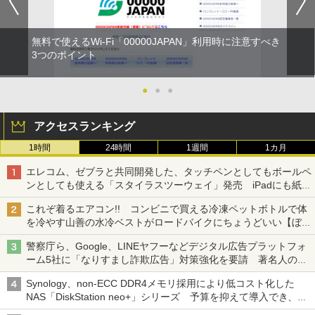
無料で使えるWi-Fi「00000JAPAN」利用時に注意すべき
3つのポイント
●
●
●
アクセスランキング
1時間
24時間
1週間
1カ月
エレコム、ゼブラと共同開発した、タッチペンとしてもボールペ
ンとしても使える「スタイラスツーウェイ」発売 iPadにも紙に
も、持ち替えずに書き込める
これぞ着るエアコン!! コンビニで買える冷凍ペットボトルで体
を冷やす山善の水冷ベストがロードバイクにちょうどいい【ぼっ
ち・ざ・ろーど！その14】【空いた時間でなにしてる？】
警察庁ら、Google、LINEヤフーなどデジタル広告プラットフォ
ーム5社に「なりすまし詐欺広告」対策強化を要請 著名人の写
真や映像を使った投資詐欺などへの対策として
Synology、non-ECC DDR4メモリ採用により低コスト化した
NAS「DiskStation neo+」シリーズ 予算を抑えて導入でき、
ECCメモリへのアップグレードも可能