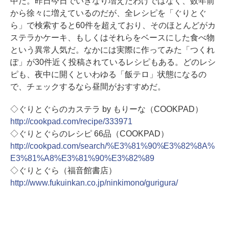
中だ。昨日今日でいきなり増えたわけではなく、数年前
から徐々に増えているのだが、全レシピを「ぐりとぐ
ら」で検索すると60件を超えており、そのほとんどがカ
ステラかケーキ、もしくはそれらをベースにした食べ物
という異常人気だ。なかには実際に作ってみた「つくれ
ぽ」が30件近く投稿されているレシピもある。どのレシ
ピも、夜中に開くといわゆる「飯テロ」状態になるの
で、チェックするなら昼間がおすすめだ。
◇ぐりとぐらのカステラ by もりーな（COOKPAD）
http://cookpad.com/recipe/333971
◇ぐりとぐらのレシピ 66品（COOKPAD）
http://cookpad.com/search/%E3%81%90%E3%82%8A%
E3%81%A8%E3%81%90%E3%82%89
◇ぐりとぐら（福音館書店）
http://www.fukuinkan.co.jp/ninkimono/gurigura/