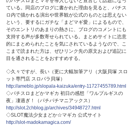
のパチスロまどマギを導入しないと宣言して話題になっ
ている。同店のブログに書かれた理由を見ると、パチス
ロ内で描かれる演出や世界観が公式のものとは思えない
という、要するにガチな「まどマギ愛」によるもので、
そのエントリのあまりの熱さに、ブログのコメントにも
支持する声が多数寄せられている。まとめサイトに恣意
的にまとめられたことを気にされているようなので、こ
こまで読まれた方は、ぜひリンク先の原文および追記に
目を通されることをおすすめする。
◇久々ですが、長い（更に大幅加筆アリ（大阪貝塚 スロ
ット専門店 スロパラ貝塚）
http://ameblo.jp/slopala-kaizuka/entry-11727455789.html
◇パチスロまどかマギカ 初日の感想「ワルプルギスの
夜」凄過ぎ！（パチパチマニアックス）
http://slot.2chblog.jp/archives/34948727.html
◇SLOT魔法少女まどか☆マギカ 公式サイト
http://slot-madokamagica.com/