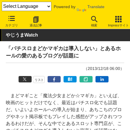
Powered by
Translate
INTERNET Watch
トピック
ネットの話題
カテゴリ
過去記事
検索
Impressサイト
やじうまWatch
「パチスロまどかマギカは導入しない」とあるホ
ールの愛のあるブログが話題に
（2013/12/18 06:00）
リスト
まどマギこと「魔法少女まどか☆マギカ」といえば、
映画のヒットだけでなく、最近はパチスロ化でも話題
だ。いよいよホールへの導入が始まり、あちこちのブロ
グやネット掲示板でもプレイした感想がアップされつつ
あるわけだが、そんな中でとあるスロット専門店が、こ