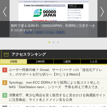
無料で使えるWi-Fi「00000JAPAN」利用時に注意すべき
3つのポイント
●
●
●
アクセスランキング
1時間
24時間
1週間
1カ月
ユーザー阿鼻叫喚？ Gmail、サードパーティの「送信元アドレ
ス」のサポートを打ち切りへ【やじうまWatch】
Synology、non-ECC DDR4メモリ採用により低コスト化した
NAS「DiskStation neo+」シリーズ 予算を抑えて導入でき、
ECCメモリへのアップグレードも可能
消費者庁、希少な商品を安く販売すると見せかける偽通販サイト
に注意喚起、サイト名とドメイン名を公表