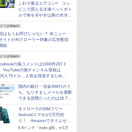
これぞ着るエアコン!! コン
ビニで買える冷凍ペットボト
ルで体を冷やす山善の水冷ベ
ストがロードバイクにちょう
じうまWatch
どいい【ぼっち・ざ・ろー
ど！その14】
類はもうお呼びじゃない？ 米ニュー
サイトがAIクローラー対象の広告配信
開始
じうまWatch
acebookの偽コメントは1000件287ド
、YouTubeの偽チャンネル登録は
000人78ドル…人気を捏造するための
格リストが公開中
国内の銀行・信金386行のう
ち、なりすましメールを遮断
できる状態だったのは26.7％
にとどまる～GMOブランド
モトローラのSIMフリー
セキュリティ調査
Androidスマホが2万円切
り！ Amazonでタイムセー
ル
6.9インチ「moto g06」が1万