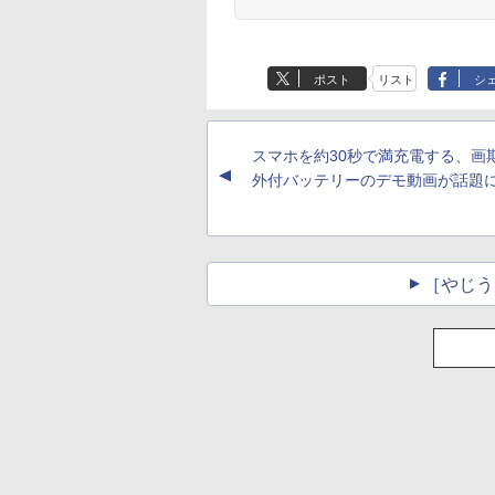
ポスト
リスト
シ
スマホを約30秒で満充電する、画
▲
外付バッテリーのデモ動画が話題
［やじう