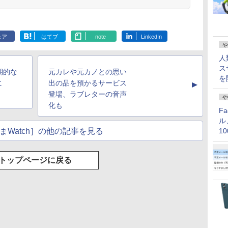
ェア
はてブ
note
LinkedIn
や
人
ス
期的な
元カレや元カノとの思い
を
に
出の品を預かるサービス
▲
登場、ラブレターの音声
や
化も
F
ル
まWatch］の他の記事を見る
1
価
トップページに戻る