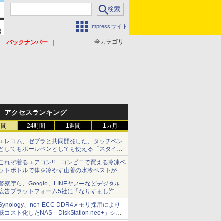
Impress サイト
全カテゴリ
バックナンバー
アクセスランキング
時間
24時間
1週間
1カ月
エレコム、ゼブラと共同開発した、タッチペン
としてもボールペンとしても使える「スタイラ
スツーウェイ」発売 iPadにも紙にも、持ち替
これぞ着るエアコン!! コンビニで買える冷凍ペ
えずに書き込める
ットボトルで体を冷やす山善の水冷ベストがロ
ードバイクにちょうどいい【ぼっち・ざ・ろー
警察庁ら、Google、LINEヤフーなどデジタル
ど！その14】【空いた時間でなにしてる？】
広告プラットフォーム5社に「なりすまし詐欺
広告」対策強化を要請 著名人の写真や映像を
Synology、non-ECC DDR4メモリ採用により
使った投資詐欺などへの対策として
低コスト化したNAS「DiskStation neo+」シリ
ーズ 予算を抑えて導入でき、ECCメモリへの