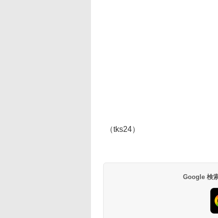
（tks24）
Google