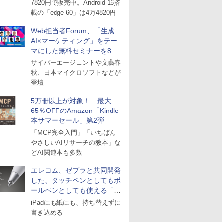
7820円で販売中。Android 16搭
載の「edge 60」は4万4820円
Web担当者Forum、「生成
AI×マーケティング」をテー
マにした無料セミナーを8月
27日にオンライン開催
サイバーエージェントや文藝春
秋、日本マイクロソフトなどが
登壇
5万冊以上が対象！ 最大
65％OFFのAmazon「Kindle
本サマーセール」第2弾
「MCP完全入門」「いちばん
やさしいAIリサーチの教本」な
どAI関連本も多数
エレコム、ゼブラと共同開発
した、タッチペンとしてもボ
ールペンとしても使える「ス
タイラスツーウェイ」発売
iPadにも紙にも、持ち替えずに
書き込める