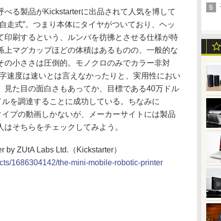
製品がKickstarterに出品されて人気を博して
“自走式”。つまり本体にタイヤがついており、ヘッ
て印刷するという、ルンバを彷彿とさせる仕様が特
係上マグカップほどの体積はあるものの、一般的な
その小ささは圧倒的。モノクロのみでカラー非対
も印字速度は速いとは言えなかったりと、実用性におい
、見た目の面白さもあってか、目標である40万ドル
万ドルを調達することに成功している。ちなみに
はプロトタイプの動画しかないが、メーカーサイトには製品
人はそちらをチェックしてみよう。
er by ZUtA Labs Ltd.（Kickstarter）
ects/1686304142/the-mini-mobile-robotic-printer