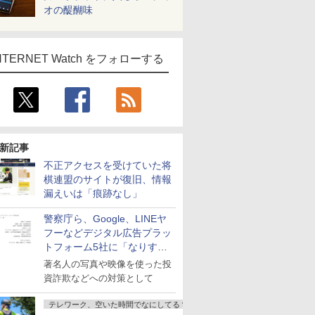
オの醍醐味
NTERNET Watch をフォローする
新記事
不正アクセスを受けていた将
棋連盟のサイトが復旧、情報
漏えいは「痕跡なし」
警察庁ら、Google、LINEヤ
フーなどデジタル広告プラッ
トフォーム5社に「なりすま
し詐欺広告」対策強化を要請
著名人の写真や映像を使った投
資詐欺などへの対策として
テレワーク、空いた時間でなにしてる？