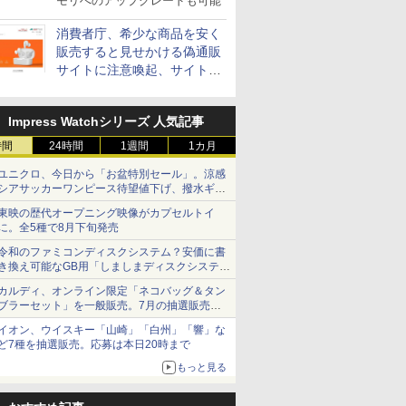
モリへのアップグレードも可能
消費者庁、希少な商品を安く
販売すると見せかける偽通販
サイトに注意喚起、サイト名
とドメイン名を公表
Impress Watchシリーズ 人気記事
時間
24時間
1週間
1カ月
ユニクロ、今日から「お盆特別セール」。涼感
シアサッカーワンピース待望値下げ、撥水ギア
ショーツは1990円に
東映の歴代オープニング映像がカプセルトイ
に。全5種で8月下旬発売
令和のファミコンディスクシステム？安価に書
き換え可能なGB用「しましまディスクシステ
ム」
カルディ、オンライン限定「ネコバッグ＆タン
ブラーセット」を一般販売。7月の抽選販売の
当選無効分
イオン、ウイスキー「山崎」「白州」「響」な
ど7種を抽選販売。応募は本日20時まで
もっと見る