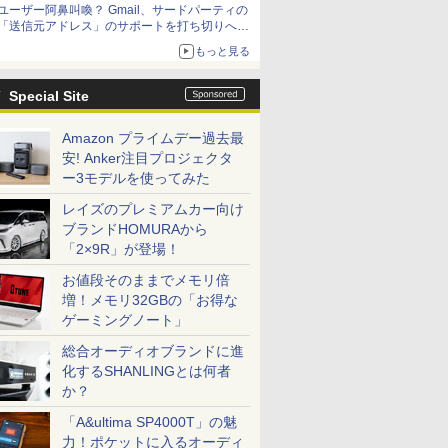
ユーザー阿鼻叫喚？ Gmail、サードパーティの
アップグレードも可能
「送信元アドレス」のサポートを打ち切りへ
【やじうまWatch】
もっと見る
Special Site
Amazon プライムデー過去最
安! Anker注目プロジェクタ
ー3モデルを使ってみた
レイズのプレミアムカー向け
ブランドHOMURAから
「2×9R」が登場！
お値段そのままでメモリ倍
増！メモリ32GBの「お得な
ゲーミングノート」
総合オーディオブランドに進
化するSHANLINGとは何者
か？
「A&ultima SP4000T」の魅
力！ポケットに入るオーディ