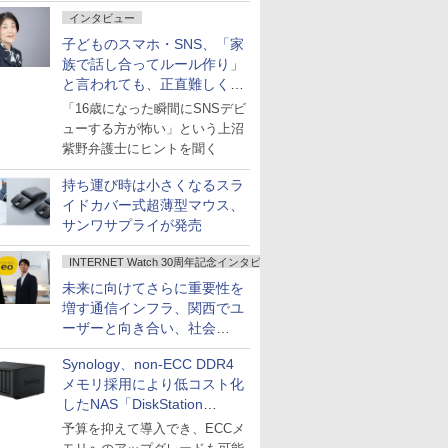
インタビュー
子どものスマホ・SNS、「家
族で話し合ってルール作り」
と言われても、正直難しくな
いですか？
「16歳になった瞬間にSNSデビ
ューする方が怖い」という上沼
紫野弁護士にヒントを聞く
持ち運び時は小さくなるスラ
イドカバー式超薄型マウス、
サンワサプライが発売
INTERNET Watch 30周年記念インタビュー
未来に向けてさらに重要性を
増す通信インフラ、関西でユ
ーザーと向き合い、社会
の“あたらしい”を起動し続け
Synology、non-ECC DDR4
る～オプテージ
メモリ採用により低コスト化
したNAS「DiskStation
neo+」シリーズ
予算を抑えて導入でき、ECCメ