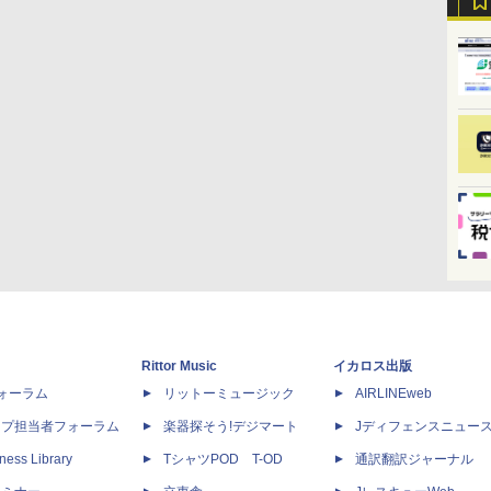
Rittor Music
イカロス出版
dフォーラム
リットーミュージック
AIRLINEweb
ップ担当者フォーラム
楽器探そう!デジマート
Jディフェンスニュー
ness Library
TシャツPOD T-OD
通訳翻訳ジャーナル