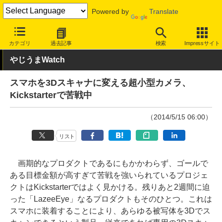
Powered by
Translate
INTERNET Watch
トピック
ネットの話題
カテゴリ
過去記事
検索
Impressサイト
やじうまWatch
スマホを3Dスキャナに変える超小型カメラ、
Kickstarterで苦戦中
（2014/5/15 06:00）
リスト
画期的なプロダクトであるにもかかわらず、ゴールで
ある目標金額が高すぎて苦戦を強いられているプロジェ
クトはKickstarterではよく見かける。残りあと2週間に迫
った「LazeeEye」なるプロダクトもそのひとつ。これは
スマホに装着することにより、あらゆる被写体を3Dでス