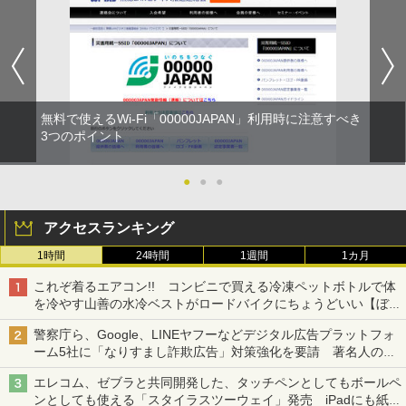
無料で使えるWi-Fi「00000JAPAN」利用時に注意すべき
3つのポイント
●
●
●
アクセスランキング
1時間
24時間
1週間
1カ月
これぞ着るエアコン!! コンビニで買える冷凍ペットボトルで体
を冷やす山善の水冷ベストがロードバイクにちょうどいい【ぼっ
ち・ざ・ろーど！その14】【空いた時間でなにしてる？】
警察庁ら、Google、LINEヤフーなどデジタル広告プラットフォ
ーム5社に「なりすまし詐欺広告」対策強化を要請 著名人の写
真や映像を使った投資詐欺などへの対策として
エレコム、ゼブラと共同開発した、タッチペンとしてもボールペ
ンとしても使える「スタイラスツーウェイ」発売 iPadにも紙に