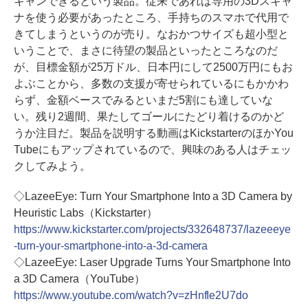
キャンできるという製品。従来であれば専用の3Dスキャ
ナを使う必要があったところ、手持ちのスマホで代用で
きてしまうというのが売り。なおかつサイズも超小型と
いうことで、まさに待望の製品といったところなのだ
が、目標金額が25万ドル、日本円にして2500万円にもお
よぶことから、多数の支援が寄せられているにもかかわ
らず、金額ベースでみるといまだ5割にも達していな
い。残り2週間、果たしてゴールにたどり着けるのかど
うか注目だ。製品を説明する動画はKickstarterのほかYou
Tubeにもアップされているので、興味のある人はチェッ
クしてみよう。
◇LazeeEye: Turn Your Smartphone Into a 3D Camera by
Heuristic Labs（Kickstarter）
https://www.kickstarter.com/projects/332648737/lazeeeye
-turn-your-smartphone-into-a-3d-camera
◇LazeeEye: Laser Upgrade Turns Your Smartphone Into
a 3D Camera（YouTube）
https://www.youtube.com/watch?v=zHnfIe2U7do