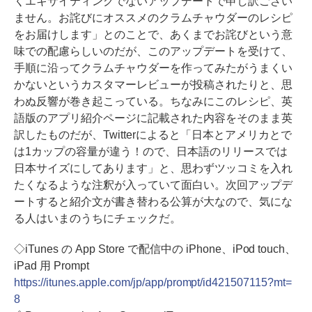
くエキサイティングでないアップデートで申し訳ござい
ません。お詫びにオススメのクラムチャウダーのレシピ
をお届けします」とのことで、あくまでお詫びという意
味での配慮らしいのだが、このアップデートを受けて、
手順に沿ってクラムチャウダーを作ってみたがうまくい
かないというカスタマーレビューが投稿されたりと、思
わぬ反響が巻き起こっている。ちなみにこのレシピ、英
語版のアプリ紹介ページに記載された内容をそのまま英
訳したものだが、Twitterによると「日本とアメリカとで
は1カップの容量が違う！ので、日本語のリリースでは
日本サイズにしてあります」と、思わずツッコミを入れ
たくなるような注釈が入っていて面白い。次回アップデ
ートすると紹介文が書き替わる公算が大なので、気にな
る人はいまのうちにチェックだ。
◇iTunes の App Store で配信中の iPhone、iPod touch、
iPad 用 Prompt
https://itunes.apple.com/jp/app/prompt/id421507115?mt=
8