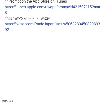
◇Prompt on the App Store on iTunes
https://itunes.apple.com/us/app/prompt/id421507115?mt=
8
◇該当のツイート（Twitter）
https://twitter.com/PanicJapan/status/5062280450829393
92
（tks24）