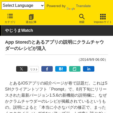
Powered by
Translate
INTERNET Watch
トピック
ネットの話題
カテゴリ
過去記事
検索
Impressサイト
やじうまWatch
App Storeのとあるアプリの説明にクラムチャウ
ダーのレシピが混入
（2014/9/9 06:00）
リスト
とあるiOSアプリの紹介ページが巷で話題だ。これはS
SHクライアントソフト「Prompt」で、8月下旬にリリー
スされた最新バージョン1.5.6の新機能の説明欄に、なぜ
かクラムチャウダーのレシピが掲載されているというも
の。説明によると「本当に小さなバグの修正で、まった