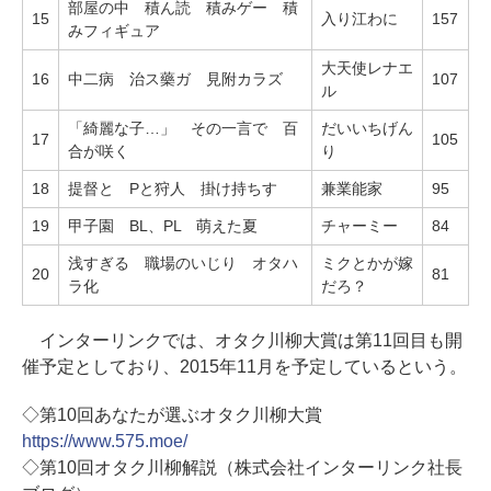
部屋の中 積ん読 積みゲー 積
15
入り江わに
157
みフィギュア
大天使レナエ
16
中二病 治ス藥ガ 見附カラズ
107
ル
「綺麗な子…」 その一言で 百
だいいちげん
17
105
合が咲く
り
18
提督と Pと狩人 掛け持ちす
兼業能家
95
19
甲子園 BL、PL 萌えた夏
チャーミー
84
浅すぎる 職場のいじり オタハ
ミクとかが嫁
20
81
ラ化
だろ？
インターリンクでは、オタク川柳大賞は第11回目も開
催予定としており、2015年11月を予定しているという。
◇第10回あなたが選ぶオタク川柳大賞
https://www.575.moe/
◇第10回オタク川柳解説（株式会社インターリンク社長