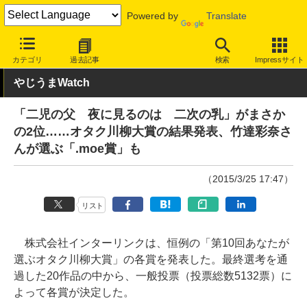
Powered by
Translate
INTERNET Watch
トピック
ネットの話題
カテゴリ
過去記事
検索
Impressサイト
やじうまWatch
「二児の父 夜に見るのは 二次の乳」がまさか
の2位……オタク川柳大賞の結果発表、竹達彩奈さ
んが選ぶ「.moe賞」も
（2015/3/25 17:47）
リスト
株式会社インターリンクは、恒例の「第10回あなたが
選ぶオタク川柳大賞」の各賞を発表した。最終選考を通
過した20作品の中から、一般投票（投票総数5132票）に
よって各賞が決定した。