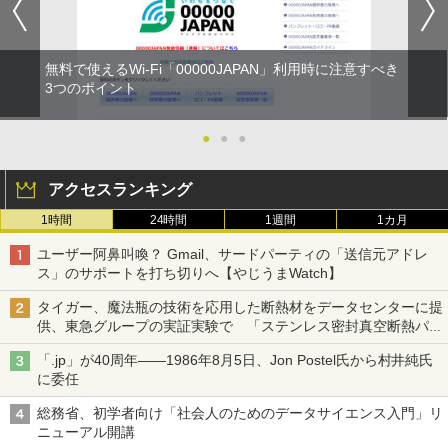
無料で使えるWi-Fi「00000JAPAN」利用時に注意すべき
3つのポイント
●
●
●
アクセスランキング
1時間
24時間
1週間
1カ月
ユーザー阿鼻叫喚？ Gmail、サードパーティの「送信元アドレ
ス」のサポートを打ち切りへ【やじうまWatch】
タイガー、魔法瓶の技術を応用した断熱材をデータセンターに提
供、東急グループの実証実験で 「ステンレス密封真空断熱パネ
ル TIVIP」
「.jp」が40周年――1986年8月5日、Jon Postel氏から村井純氏
に委任
総務省、初学者向け「社会人のためのデータサイエンス入門」リ
ニューアル開講