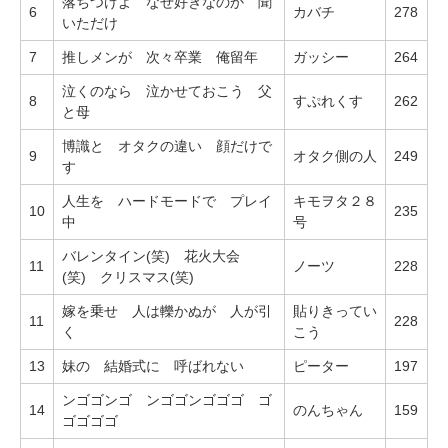
落ちつけよ なぜ好きなのか 聞
6
カバチ
278
いただけ
7
推しメンが 次々卒業 俺留年
ガッシー
264
泣くのなら 泣かせておこう 父
8
すぷれくす
262
と母
博識と オタクの違い 顔だけで
9
オタク側の人
249
す
人生を ハードモードで プレイ
キモヲタ２８
10
235
中
号
バレンタイン(笑) 花火大会
11
ノーツ
228
(笑) クリスマス(笑)
嫁を乗せ 人は轢かぬが 人が引
貼りきってい
11
228
く
こう
13
妹の 結婚式に 呼ばれない
ピーター
197
ンゴゴンゴ ンゴゴンゴゴゴ ゴ
14
のんちゃん
159
ゴゴゴゴ