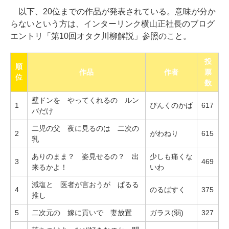
以下、20位までの作品が発表されている。意味が分か
らないという方は、インターリンク横山正社長のブログ
エントリ「第10回オタク川柳解説」参照のこと。
投
順
作品
作者
票
位
数
壁ドンを やってくれるの ルン
1
ぴんくのかば
617
バだけ
二児の父 夜に見るのは 二次の
2
がわねり
615
乳
ありのまま？ 姿見せるの？ 出
少しも痛くな
3
469
来るかよ！
いわ
減塩と 医者が言おうが ぱるる
4
のるばすく
375
推し
5
二次元の 嫁に貢いで 妻放置
ガラス(弱)
327