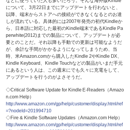
などに使っていた人も多いだろう。そんな海外版Kindle
について、3月22日までにアップデートを行わないと、
以降、端末からストアへの接続ができなくなるとのお達
しが流れている。具体的には2007年発売の初代Kindleか
ら、日本語に対応した最初のKindle端末であるKindle Pa
perwhite(2012)までの製品について、アップデートが必
要とのことだ。それ以降も手動での更新は可能なようだ
が、余計な手間がかかるようになってしまうため、当
時、米Amazon.comから購入したKindle 2やKindle DX、
Kindle Keyboard、Kindle Touchなどの製品がいまだ手元
にあるという人は、この週末にでも久々に充電をして、
アップデートを行うのがよさそうだ。
◇Critical Software Update for Kindle E-Readers（Amazo
n.com Help）
http://www.amazon.com/gp/help/customer/display.html/ref
=?nodeId=201994710
◇Fire & Kindle Software Updates（Amazon.com Help）
http://www.amazon.com/gp/help/customer/display.html/ref