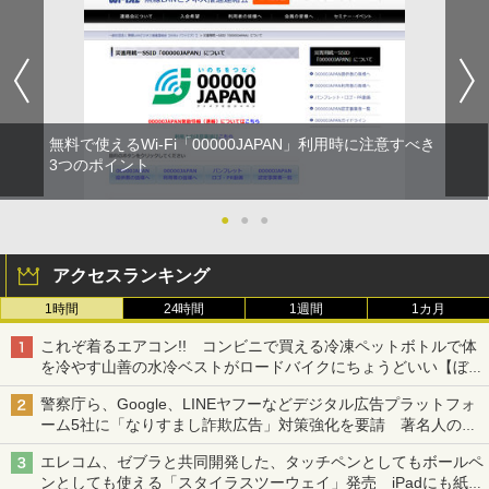
無料で使えるWi-Fi「00000JAPAN」利用時に注意すべき
3つのポイント
●
●
●
アクセスランキング
1時間
24時間
1週間
1カ月
これぞ着るエアコン!! コンビニで買える冷凍ペットボトルで体
を冷やす山善の水冷ベストがロードバイクにちょうどいい【ぼっ
ち・ざ・ろーど！その14】【空いた時間でなにしてる？】
警察庁ら、Google、LINEヤフーなどデジタル広告プラットフォ
ーム5社に「なりすまし詐欺広告」対策強化を要請 著名人の写
真や映像を使った投資詐欺などへの対策として
エレコム、ゼブラと共同開発した、タッチペンとしてもボールペ
ンとしても使える「スタイラスツーウェイ」発売 iPadにも紙に