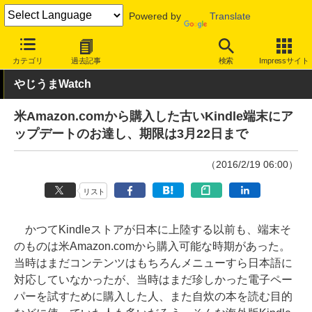
Powered by
Translate
INTERNET Watch
トピック
ネットの話題
カテゴリ
過去記事
検索
Impressサイト
やじうまWatch
米Amazon.comから購入した古いKindle端末にア
ップデートのお達し、期限は3月22日まで
（2016/2/19 06:00）
リスト
かつてKindleストアが日本に上陸する以前も、端末そ
のものは米Amazon.comから購入可能な時期があった。
当時はまだコンテンツはもちろんメニューすら日本語に
対応していなかったが、当時はまだ珍しかった電子ペー
パーを試すために購入した人、また自炊の本を読む目的