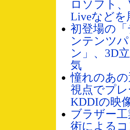
ロソフト、Wi
Liveなど
初登場の「
ンテンツパ
ン」、3D
気
憧れのあの
視点でプレ
KDDIの映
ブラザー工
術によるコ