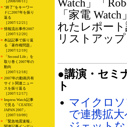
Watch」「Robo
［2008/08/11］
■
“終了”をキーワー
「家電 Watc
ドに2007年を振り
返る
［2007/12/21］
れたレポート
■
情報流出事件2007
［2007/12/20］
リストアップ
■
本誌記事で振り返
る「著作権問題」
［2007/12/19］
■
「Second Life」を
取り巻く2007年の
動向
●講演・セミ
［2007/12/18］
■
2007年の動画共有
ト
サイト関連ニュー
スを振り返る
［2007/12/17］
マイクロソフ
■
Impress Watch記事
で見る「CEATEC
JAPAN 2007」
で連携拡大
［2007/10/09］
■
「緊急地震速報」
ジェットな
関連記事インデッ