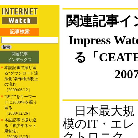
関連記事イ
記事検索
Impress W
る「CEATE
関連記事
インデックス
■
本誌記事で振り返
200
る“ダウンロード違
法化”著作権法改正
の流れ
［2009/06/12］
■
“終了”をキーワー
ドに2008年を振り
日本最大規
返る
［2008/12/26］
模のIT・エレ
■
本誌記事で振り返
る「青少年ネット
規制法」
クトロニク
［2008/12/25］