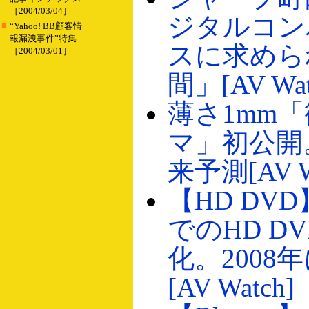
［2004/03/04］
ジタルコン
■
“Yahoo! BB顧客情
報漏洩事件”特集
スに求めら
［2004/03/01］
間」[AV Wat
薄さ1mm
マ」初公開
来予測[AV W
【HD DV
でのHD D
化。2008
[AV Watch]