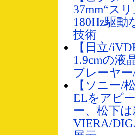
37mm“スリ
180Hz駆
技術
【日立/iV
1.9cmの液
プレーヤー
【ソニー/
ELをアピ
ー、松下は
VIERA/D