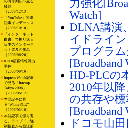
力強化[Broa
の有罪判決へ至る
経緯
Watch]
［2006/12/13］
■
「YouTube」関連
記事インデックス
DLNA講演
［2006/10/10］
■
「インターネット
イドライン 
白書」で振り返る
日本のインターネ
プログラム
ット普及の歩み
［2006/06/26］
[Broadband 
■
KDDI顧客情報流出
事件
HD-PLC
［2006/06/16］
■
Impress Watch記事
で見る「Interop
2010年以
Tokyo 2006」
［2006/06/12］
の共存や標
■
本誌記事に見
る“Winny流出”
[Broadband 
［2006/03/10］
■
本誌記事で振り返
ドコモ山田
る、ライブドア強
制捜査から堀江前