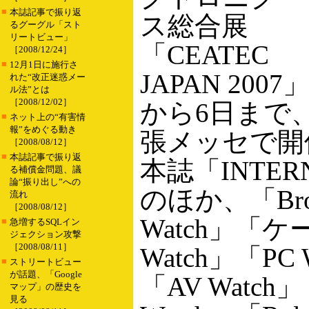
■
本誌記事で振り返
ス総合展
るグーグル「スト
リートビュー」
「CEATEC
［2008/12/24］
■
12月1日に施行さ
JAPAN 200
れた“改正迷惑メー
ル法”とは
［2008/12/02］
から6日まで
■
ネット上の“有害情
報”をめぐる動き
張メッセで開
［2008/08/12］
■
本誌記事で振り返
本誌「INTERN
る補償金問題、議
論“振り出し”への
のほか、「Broa
流れ
［2008/08/12］
Watch」「ケ
■
急増するSQLイン
ジェクション攻撃
［2008/08/11］
Watch」「PC 
■
ストリートビュー
が話題、「Google
「AV Watc
マップ」の歴史を
見る