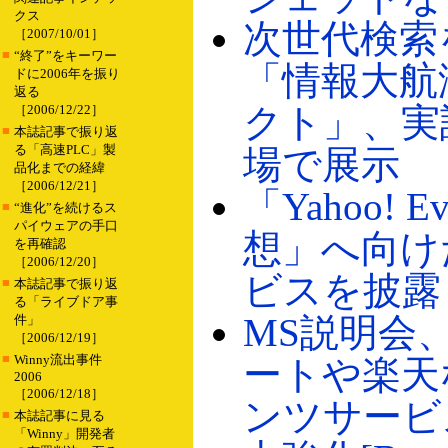
クス
次世代検索
［2007/10/01］
■
“終了”をキーワー
「情報大航
ドに2006年を振り
返る
クト」、実
［2006/12/22］
■
本誌記事で振り返
る「高速PLC」製
場で展示
品化までの経緯
［2006/12/21］
「Yahoo! E
■
“進化”を続けるス
パイウェアの手口
想」へ向け
を再確認
［2006/12/20］
ビスを披露
■
本誌記事で振り返
る「ライブドア事
MS説明会
件」
［2006/12/19］
■
Winny流出事件
ートや楽天
2006
［2006/12/18］
ンツサービ
■
本誌記事に見る
「Winny」開発者