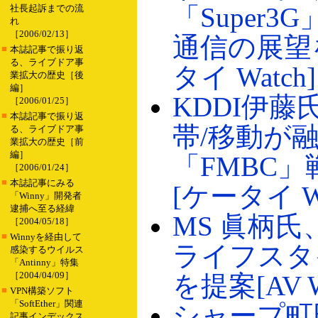
「Super
社長起訴までの流
れ
［2006/02/13］
通信の展望
■
本誌記事で振り返
る、ライブドア事
タイ Watch]
業拡大の歴史［後
編］
KDDI伊藤
［2006/01/25］
■
本誌記事で振り返
帯/移動が
る、ライブドア事
業拡大の歴史［前
編］
「FMBC
［2006/01/24］
■
本誌記事にみる
[ケータイ Wa
「Winny」開発者
逮捕へ至る経緯
MS 眞柄
［2004/05/18］
■
Winnyを経由して
ライフスタ
感染するウイルス
「Antinny」特集
［2004/04/09］
を提案[AV W
■
VPN構築ソフト
「SoftEther」関連
シャープ町
記事インデックス