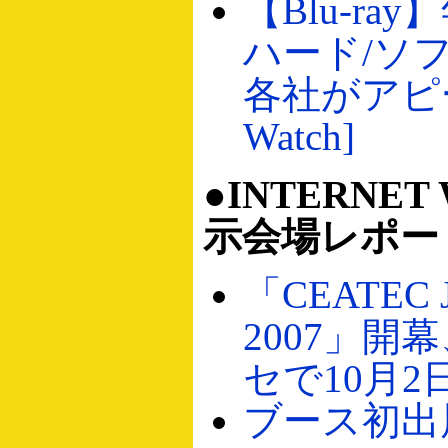
【Blu-ra
ハード/ソ
各社がアピー
Watch]
●INTERNET
示会場レポー
「CEATEC 
2007」開
セで10月2
ブース初出