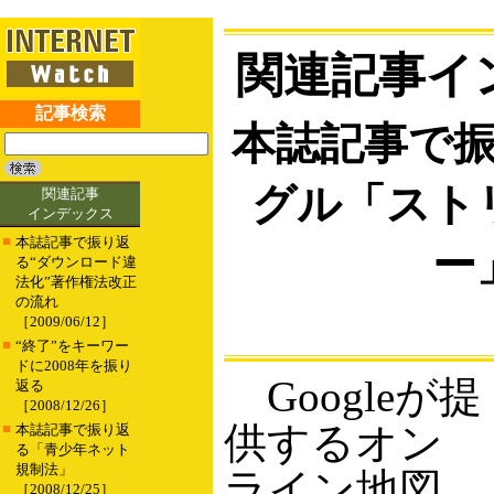
関連記事イ
記事検索
本誌記事で
グル「スト
関連記事
インデックス
■
本誌記事で振り返
ー
る“ダウンロード違
法化”著作権法改正
の流れ
［2009/06/12］
■
“終了”をキーワー
ドに2008年を振り
Googleが提
返る
［2008/12/26］
供するオン
■
本誌記事で振り返
る「青少年ネット
規制法」
ライン地図
［2008/12/25］