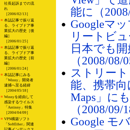
社長起訴までの流
能に（2008/
れ
［2006/02/13］
■
Google
本誌記事で振り返
る、ライブドア事
業拡大の歴史［後
リートビュ
編］
［2006/01/25］
日本でも開
■
本誌記事で振り返
る、ライブドア事
（2008/08/
業拡大の歴史［前
編］
［2006/01/24］
ストリート
■
本誌記事にみる
「Winny」開発者
能、携帯向け
逮捕へ至る経緯
［2004/05/18］
Maps」に
■
Winnyを経由して
感染するウイルス
（2008/09/
「Antinny」特集
［2004/04/09］
Google 
■
VPN構築ソフト
「SoftEther」関連
記事インデックス