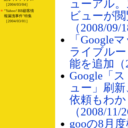
ューアル。
［2004/03/04］
■
“Yahoo! BB顧客情
ビューが閲
報漏洩事件”特集
［2004/03/01］
（2008/09/
「Googl
ライブルー
能を追加（20
Google
ュー」刷新
依頼もわか
（2008/11/
gooの8月