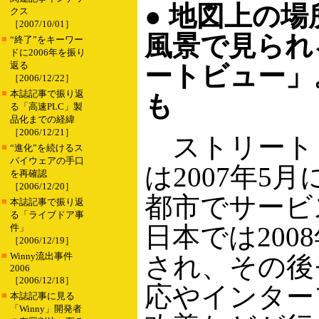
● 地図上の
クス
［2007/10/01］
風景で見られ
■
“終了”をキーワー
ドに2006年を振り
返る
ートビュー」
［2006/12/22］
■
本誌記事で振り返
も
る「高速PLC」製
品化までの経緯
［2006/12/21］
ストリート
■
“進化”を続けるス
パイウェアの手口
は2007年5
を再確認
［2006/12/20］
都市でサービ
■
本誌記事で振り返
る「ライブドア事
日本では200
件」
［2006/12/19］
■
Winny流出事件
され、その後
2006
［2006/12/18］
応やインター
■
本誌記事に見る
「Winny」開発者