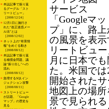
■
本誌記事で振り返
サービス
るグーグル「スト
リートビュー」
「Googleマッ
［2008/12/24］
■
12月1日に施行さ
プ」に、路上
れた“改正迷惑メー
ル法”とは
［2008/12/02］
の風景を表示
■
ネット上の“有害情
報”をめぐる動き
リートビュー
［2008/08/12］
■
本誌記事で振り返
月に日本でも
る補償金問題、議
論“振り出し”への
た。米国では2
流れ
［2008/08/12］
開始されたサ
■
急増するSQLイン
ジェクション攻撃
［2008/08/11］
地図上の場所
■
ストリートビュー
が話題、「Google
景で見られる
マップ」の歴史を
見る