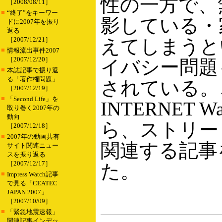
性の一方で、
［2008/08/11］
■
“終了”をキーワー
影している・
ドに2007年を振り
返る
［2007/12/21］
えてしまうと
■
情報流出事件2007
［2007/12/20］
イバシー問題
■
本誌記事で振り返
る「著作権問題」
されている。
［2007/12/19］
■
「Second Life」を
INTERNET 
取り巻く2007年の
動向
ら、ストリー
［2007/12/18］
■
2007年の動画共有
関連する記事
サイト関連ニュー
スを振り返る
［2007/12/17］
た。
■
Impress Watch記事
で見る「CEATEC
JAPAN 2007」
［2007/10/09］
■
「緊急地震速報」
関連記事インデッ