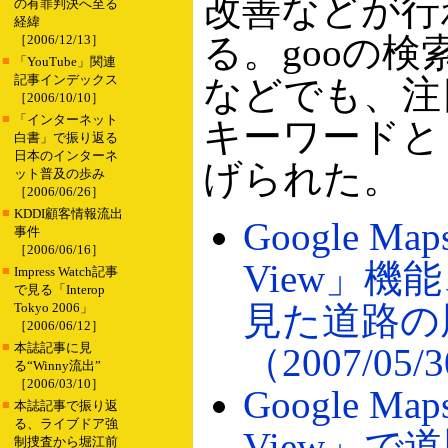
改善などが行
の有罪判決へ至る
経緯
る。gooの
［2006/12/13］
■
「YouTube」関連
記事インデックス
などでも、注
［2006/10/10］
■
「インターネット
キーワードと
白書」で振り返る
日本のインターネ
げられた。
ット普及の歩み
［2006/06/26］
■
KDDI顧客情報流出
Google Map
事件
［2006/06/16］
View」機
■
Impress Watch記事
で見る「Interop
見た道路の
Tokyo 2006」
［2006/06/12］
■
本誌記事に見
（2007/05/
る“Winny流出”
［2006/03/10］
Google Map
■
本誌記事で振り返
る、ライブドア強
View」で
制捜査から堀江前