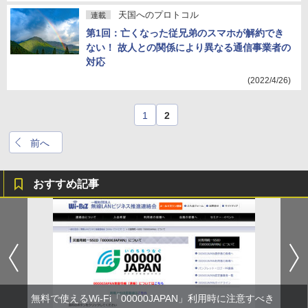
天国へのプロトコル
連載
第1回：亡くなった従兄弟のスマホが解約でき
ない！ 故人との関係により異なる通信事業者の
対応
(2022/4/26)
1
2
前へ
おすすめ記事
無料で使えるWi-Fi「00000JAPAN」利用時に注意すべき