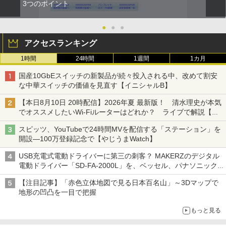
3つのポイント
●
●
●
アクセスランキング
1時間
24時間
1週間
1カ月
国産10GbEスイッチの新製品が続々投入される中、改めて割安
な中華スイッチの価値を見直す【イニシャルB】
【本日8月10日 20時配信】2026年夏 最新版！ 清水理史が本気
でオススメしたいWi-Fiルーターはどれか？ ライブで解説【清
水理史の「イニシャルB」チャンネル】
スピッツ、YouTubeで24時間MVを配信する「ステーション」を
開設―100万登録記念で【やじうまWatch】
USB充電式電動ドライバーに第三の刺客？ MAKERZのデジタル
電動ドライバー「SD-FA-2000L」を、ベッセル、パナソニック
と比較してみた記事に注目が集まる【アクセスランキング】
【注目記事】「赤色立体地図で見る日本百名山」～3Dマップで
地形の凹凸を一目で把握
もっと見る