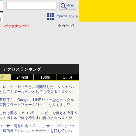
Impress サイト
全カテゴリ
バックナンバー
アクセスランキング
時間
24時間
1週間
1カ月
エレコム、ゼブラと共同開発した、タッチペン
としてもボールペンとしても使える「スタイラ
スツーウェイ」発売 iPadにも紙にも、持ち替
警察庁ら、Google、LINEヤフーなどデジタル
えずに書き込める
広告プラットフォーム5社に「なりすまし詐欺
広告」対策強化を要請 著名人の写真や映像を
これぞ着るエアコン!! コンビニで買える冷凍ペ
使った投資詐欺などへの対策として
ットボトルで体を冷やす山善の水冷ベストがロ
ードバイクにちょうどいい【ぼっち・ざ・ろー
ユーザー阿鼻叫喚？ Gmail、サードパーティの
ど！その14】【空いた時間でなにしてる？】
「送信元アドレス」のサポートを打ち切りへ
【やじうまWatch】