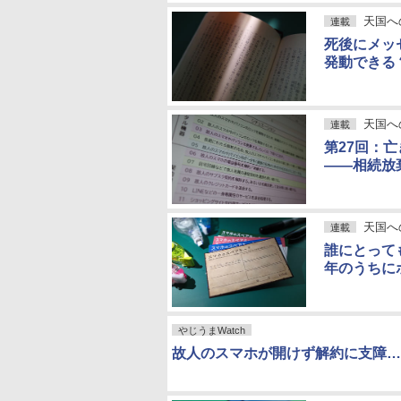
天国へ
連載
死後にメッ
発動できる
天国へ
連載
第27回：
――相続放
天国へ
連載
誰にとって
年のうちに
やじうまWatch
故人のスマホが開けず解約に支障…