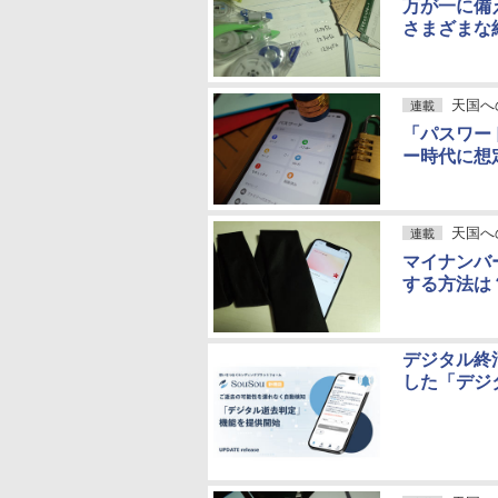
万が一に備
さまざまな
天国へ
連載
「パスワー
ー時代に想
天国へ
連載
マイナンバ
する方法は
デジタル終
した「デジ