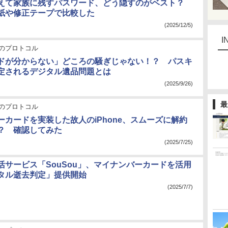
えて家族に残すパスワード、どう隠すのがベスト？
紙や修正テープで比較した
(2025/12/5)
I
のプロトコル
ドが分からない」どころの騒ぎじゃない！？ パスキ
定されるデジタル遺品問題とは
(2025/9/26)
最
のプロトコル
ーカードを実装した故人のiPhone、スムーズに解約
？ 確認してみた
(2025/7/25)
活サービス「SouSou」、マイナンバーカードを活用
タル逝去判定」提供開始
(2025/7/7)