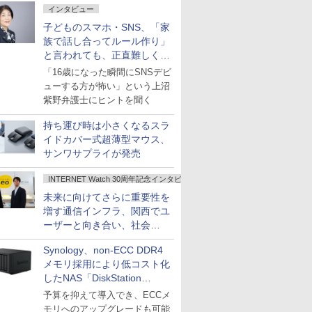
インタビュー
子どものスマホ・SNS、「家
族で話し合ってルール作り」
と言われても、正直難しくな
いですか？
「16歳になった瞬間にSNSデビ
ューする方が怖い」という上沼
紫野弁護士にヒントを聞く
持ち運び時は小さくなるスラ
イドカバー式超薄型マウス、
サンワサプライが発売
INTERNET Watch 30周年記念インタビュー
未来に向けてさらに重要性を
増す通信インフラ、関西でユ
ーザーと向き合い、社会
の“あたらしい”を起動し続け
Synology、non-ECC DDR4
る～オプテージ
メモリ採用により低コスト化
したNAS「DiskStation
neo+」シリーズ
予算を抑えて導入でき、ECCメ
モリへのアップグレードも可能