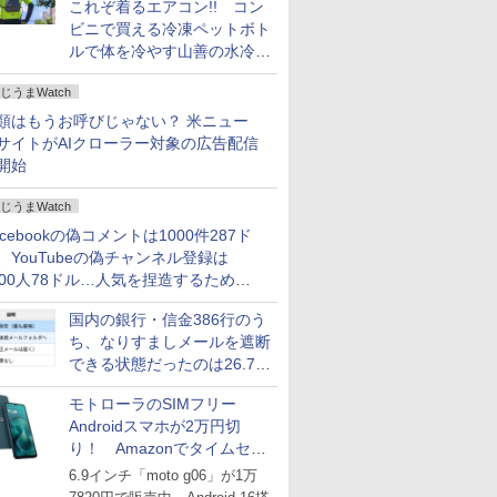
これぞ着るエアコン!! コン
ビニで買える冷凍ペットボト
ルで体を冷やす山善の水冷ベ
ストがロードバイクにちょう
じうまWatch
どいい【ぼっち・ざ・ろー
ど！その14】
類はもうお呼びじゃない？ 米ニュー
サイトがAIクローラー対象の広告配信
開始
じうまWatch
acebookの偽コメントは1000件287ド
、YouTubeの偽チャンネル登録は
000人78ドル…人気を捏造するための
格リストが公開中
国内の銀行・信金386行のう
ち、なりすましメールを遮断
できる状態だったのは26.7％
にとどまる～GMOブランド
モトローラのSIMフリー
セキュリティ調査
Androidスマホが2万円切
り！ Amazonでタイムセー
ル
6.9インチ「moto g06」が1万