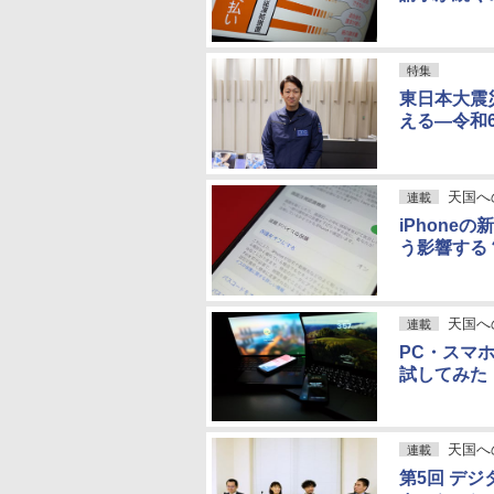
特集
東日本大震
える―令和
天国へ
連載
iPhon
う影響する
天国へ
連載
PC・スマ
試してみた
天国へ
連載
第5回 デ