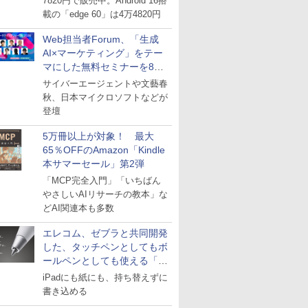
7820円で販売中。Android 16搭
載の「edge 60」は4万4820円
Web担当者Forum、「生成
AI×マーケティング」をテー
マにした無料セミナーを8月
27日にオンライン開催
サイバーエージェントや文藝春
秋、日本マイクロソフトなどが
登壇
5万冊以上が対象！ 最大
65％OFFのAmazon「Kindle
本サマーセール」第2弾
「MCP完全入門」「いちばん
やさしいAIリサーチの教本」な
どAI関連本も多数
エレコム、ゼブラと共同開発
した、タッチペンとしてもボ
ールペンとしても使える「ス
タイラスツーウェイ」発売
iPadにも紙にも、持ち替えずに
書き込める