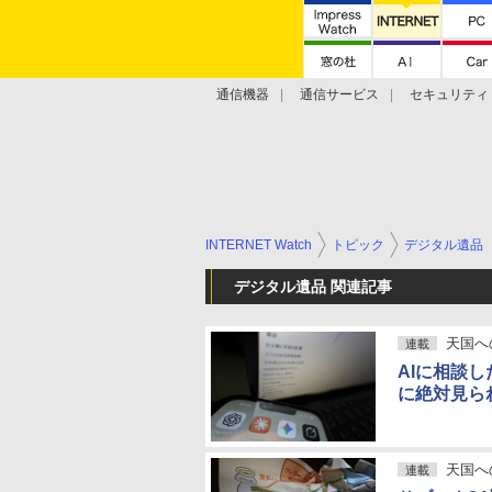
通信機器
通信サービス
セキュリティ
技術動向
INTERNET Watch
トピック
デジタル遺品
デジタル遺品 関連記事
天国へ
連載
AIに相談
に絶対見ら
天国へ
連載