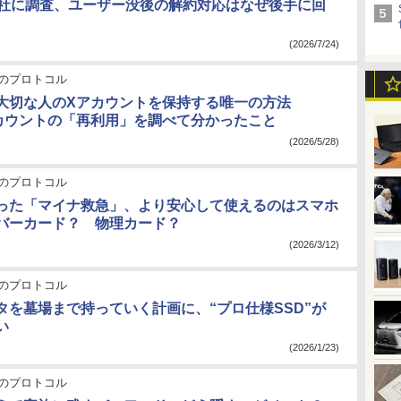
4社に調査、ユーザー没後の解約対応はなぜ後手に回
(2026/7/24)
のプロトコル
大切な人のXアカウントを保持する唯一の方法
アカウントの「再利用」を調べて分かったこと
(2026/5/28)
のプロトコル
った「マイナ救急」、より安心して使えるのはスマホ
バーカード？ 物理カード？
(2026/3/12)
のプロトコル
タを墓場まで持っていく計画に、“プロ仕様SSD”が
い
(2026/1/23)
のプロトコル