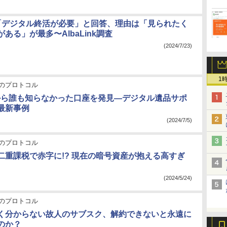
「デジタル終活が必要」と回答、理由は「見られたく
ある」が最多〜AlbaLink調査
(2024/7/23)
1
のプロトコル
から誰も知らなかった口座を発見―デジタル遺品サポ
最新事例
(2024/7/5)
のプロトコル
二重課税で赤字に!? 現在の暗号資産が抱える高すぎ
(2024/5/24)
のプロトコル
く分からない故人のサブスク、解約できないと永遠に
くのか？