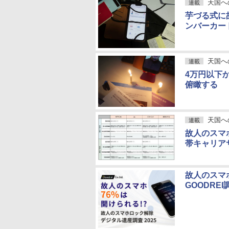
天国へ
連載
芋づる式に
ンバーカー
天国へ
連載
4万円以下
俯瞰する
天国へ
連載
故人のスマ
帯キャリア
故人のスマ
GOODREI