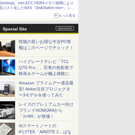
Synology、non-ECC DDR4メモリ採用により
低コスト化したNAS「DiskStation neo+」シリ
ーズ 予算を抑えて導入でき、ECCメモリへの
もっと見る
アップグレードも可能
Special Site
性能の良いお得な中古PC情
報はこのページでチェック！
ハイグレードテレビ「TCL
Q7D Pro」。圧巻の色彩美で
映画＆ゲームが極上体験に
Amazon プライムデー過去最
安! Anker注目プロジェクタ
ー3モデルを使ってみた
レイズのプレミアムカー向け
ブランドHOMURAから
「2×9R」が登場！
AIスマートノートの
iFLYTEK「AINOTE 2」はな