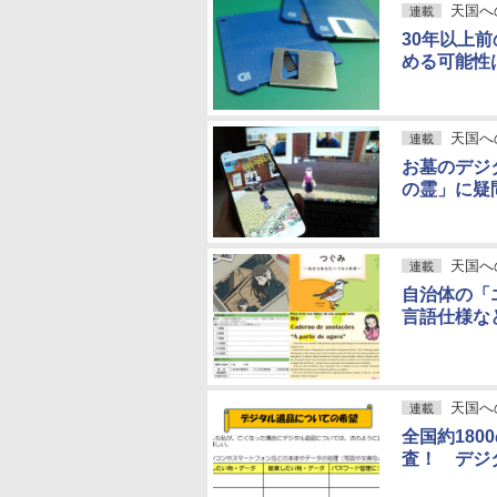
天国へ
連載
30年以上
める可能性
天国へ
連載
お墓のデジ
の霊」に疑
天国へ
連載
自治体の「
言語仕様な
天国へ
連載
全国約18
査！ デジ