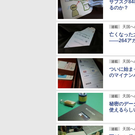
サブスク8
るのか？
天国へ
連載
亡くなった
――264
天国へ
連載
ついに始ま
のマイナン
天国へ
連載
秘密のデー
使えるらし
天国へ
連載