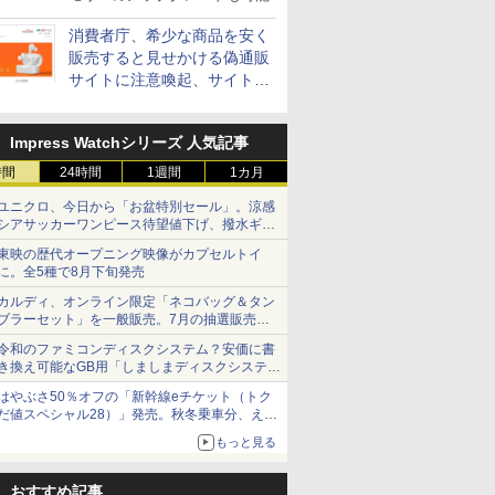
消費者庁、希少な商品を安く
販売すると見せかける偽通販
サイトに注意喚起、サイト名
とドメイン名を公表
Impress Watchシリーズ 人気記事
時間
24時間
1週間
1カ月
ユニクロ、今日から「お盆特別セール」。涼感
シアサッカーワンピース待望値下げ、撥水ギア
ショーツは1990円に
東映の歴代オープニング映像がカプセルトイ
に。全5種で8月下旬発売
カルディ、オンライン限定「ネコバッグ＆タン
ブラーセット」を一般販売。7月の抽選販売の
当選無効分
令和のファミコンディスクシステム？安価に書
き換え可能なGB用「しましまディスクシステ
ム」
はやぶさ50％オフの「新幹線eチケット（トク
だ値スペシャル28）」発売。秋冬乗車分、えき
ねっと限定
もっと見る
おすすめ記事