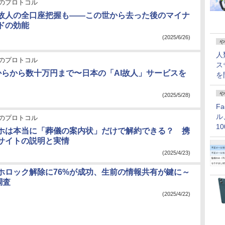
のプロトコル
故人の全口座把握も――この世から去った後のマイナ
ドの効能
(2025/6/26)
や
人
のプロトコル
ス
からから数十万円まで〜日本の「AI故人」サービスを
を
や
(2025/5/28)
F
ル
のプロトコル
1
ホは本当に「葬儀の案内状」だけで解約できる？ 携
価
サイトの説明と実情
(2025/4/23)
ホロック解除に76%が成功、生前の情報共有が鍵に～
調査
(2025/4/22)