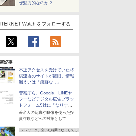
ぜ魅力的なのか？
NTERNET Watch をフォローする
新記事
不正アクセスを受けていた将
棋連盟のサイトが復旧、情報
漏えいは「痕跡なし」
警察庁ら、Google、LINEヤ
フーなどデジタル広告プラッ
トフォーム5社に「なりすま
し詐欺広告」対策強化を要請
著名人の写真や映像を使った投
資詐欺などへの対策として
テレワーク、空いた時間でなにしてる？