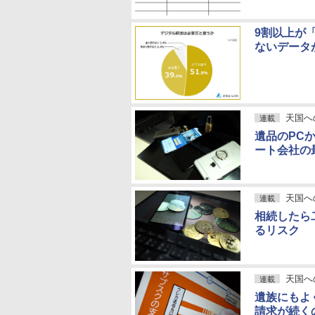
9割以上が
ないデータが
天国へ
連載
遺品のPC
ート会社の
天国へ
連載
相続したら
るリスク
天国へ
連載
遺族にもよ
請求が続