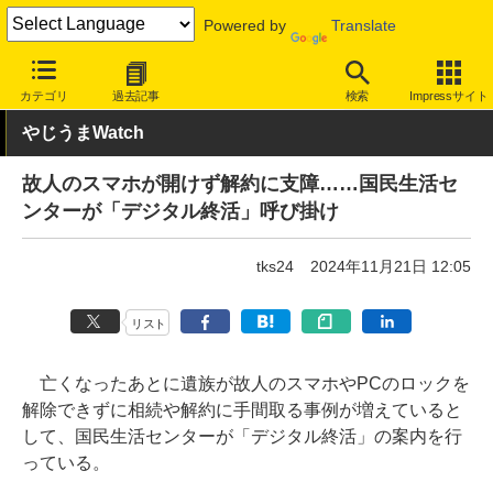
Powered by
Translate
INTERNET Watch
トピック
デジタル遺品
カテゴリ
過去記事
検索
Impressサイト
やじうまWatch
故人のスマホが開けず解約に支障……国民生活セ
ンターが「デジタル終活」呼び掛け
tks24
2024年11月21日 12:05
リスト
亡くなったあとに遺族が故人のスマホやPCのロックを
解除できずに相続や解約に手間取る事例が増えていると
して、国民生活センターが「デジタル終活」の案内を行
っている。