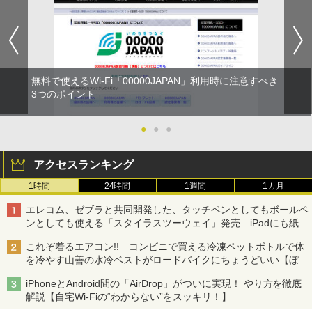
無料で使えるWi-Fi「00000JAPAN」利用時に注意すべき
3つのポイント
●
●
●
アクセスランキング
1時間
24時間
1週間
1カ月
エレコム、ゼブラと共同開発した、タッチペンとしてもボールペ
ンとしても使える「スタイラスツーウェイ」発売 iPadにも紙に
も、持ち替えずに書き込める
これぞ着るエアコン!! コンビニで買える冷凍ペットボトルで体
を冷やす山善の水冷ベストがロードバイクにちょうどいい【ぼっ
ち・ざ・ろーど！その14】【空いた時間でなにしてる？】
iPhoneとAndroid間の「AirDrop」がついに実現！ やり方を徹底
解説【自宅Wi-Fiの“わからない”をスッキリ！】