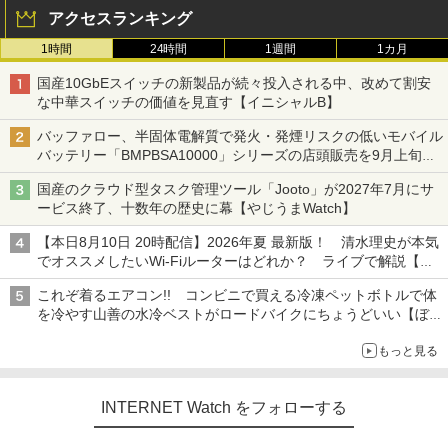
アクセスランキング
1時間
24時間
1週間
1カ月
国産10GbEスイッチの新製品が続々投入される中、改めて割安
な中華スイッチの価値を見直す【イニシャルB】
バッファロー、半固体電解質で発火・発煙リスクの低いモバイル
バッテリー「BMPBSA10000」シリーズの店頭販売を9月上旬に
開始
国産のクラウド型タスク管理ツール「Jooto」が2027年7月にサ
ービス終了、十数年の歴史に幕【やじうまWatch】
【本日8月10日 20時配信】2026年夏 最新版！ 清水理史が本気
でオススメしたいWi-Fiルーターはどれか？ ライブで解説【清
水理史の「イニシャルB」チャンネル】
これぞ着るエアコン!! コンビニで買える冷凍ペットボトルで体
を冷やす山善の水冷ベストがロードバイクにちょうどいい【ぼっ
ち・ざ・ろーど！その14】【空いた時間でなにしてる？】
もっと見る
INTERNET Watch をフォローする