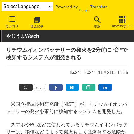
Powered by
Translate
INTERNET Watch
トピック
ネットの話題
カテゴリ
過去記事
検索
Impressサイト
やじうまWatch
リチウムイオンバッテリーの発火を2分前に“音”で
検知するシステムが開発される
tks24
2024年11月21日 11:55
リスト
米国立標準技術研究所（NIST）が、リチウムイオンバ
ッテリーの発火を事前に検知するシステムを開発した。
スマホやPCなどに使われているリチウムイオンバッテ
リーは、損傷などによって発火もしくは爆発する危険が