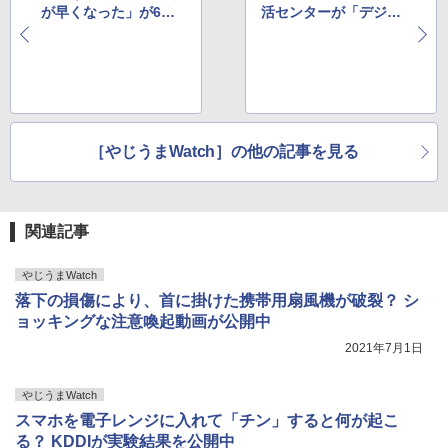
が早くなった」が6割
活センターが「デジタ
超えで圧倒的多数
ル終活」呼び掛け
［やじうまWatch］の他の記事を見る
関連記事
やじうまWatch
落下の損傷により、首に掛けた携帯用扇風機が破裂？ シ
ョッキングな注意喚起動画が公開中
2021年7月1日
やじうまWatch
スマホを電子レンジに入れて「チン」すると何が起こ
る？ KDDIが実験結果を公開中