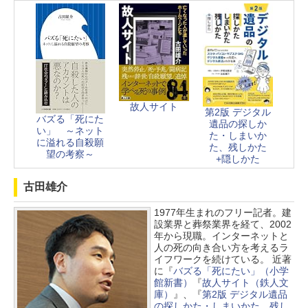
故人サイト
第2版 デジタル
バズる「死にた
遺品の探しか
い」 ～ネット
た・しまいか
に溢れる自殺願
た、残しかた
望の考察～
+隠しかた
古田雄介
1977年生まれのフリー記者。建
設業界と葬祭業界を経て、2002
年から現職。インターネットと
人の死の向き合い方を考えるラ
イフワークを続けている。 近著
に『
バズる「死にたい」（小学
館新書）
『
故人サイト（鉄人文
庫）
』、『
第2版 デジタル遺品
の探しかた・しまいかた、残し