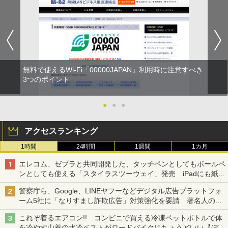
無料で使えるWi-Fi「00000JAPAN」利用時に注意すべき
3つのポイント
●
●
●
アクセスランキング
1時間
24時間
1週間
1カ月
エレコム、ゼブラと共同開発した、タッチペンとしてもボールペ
ンとしても使える「スタイラスツーウェイ」発売 iPadにも紙に
も、持ち替えずに書き込める
警察庁ら、Google、LINEヤフーなどデジタル広告プラットフォ
ーム5社に「なりすまし詐欺広告」対策強化を要請 著名人の写
真や映像を使った投資詐欺などへの対策として
これぞ着るエアコン!! コンビニで買える冷凍ペットボトルで体
を冷やす山善の水冷ベストがロードバイクにちょうどいい【ぼっ