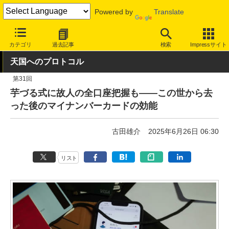
Powered by
Translate
INTERNET Watch
トピック
デジタル遺品
カテゴリ
過去記事
検索
Impressサイト
天国へのプロトコル
第31回
芋づる式に故人の全口座把握も――この世から去
った後のマイナンバーカードの効能
古田雄介
2025年6月26日 06:30
リスト