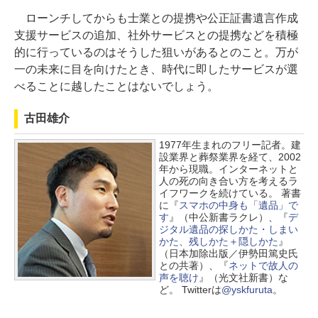
ローンチしてからも士業との提携や公正証書遺言作成
支援サービスの追加、社外サービスとの提携などを積極
的に行っているのはそうした狙いがあるとのこと。万が
一の未来に目を向けたとき、時代に即したサービスが選
べることに越したことはないでしょう。
古田雄介
1977年生まれのフリー記者。建
設業界と葬祭業界を経て、2002
年から現職。インターネットと
人の死の向き合い方を考えるラ
イフワークを続けている。 著書
に『
スマホの中身も「遺品」で
す
』（中公新書ラクレ）、『
デ
ジタル遺品の探しかた・しまい
かた、残しかた＋隠しかた
』
（日本加除出版／伊勢田篤史氏
との共著）、『
ネットで故人の
声を聴け
』（光文社新書）な
ど。 Twitterは
@yskfuruta
。