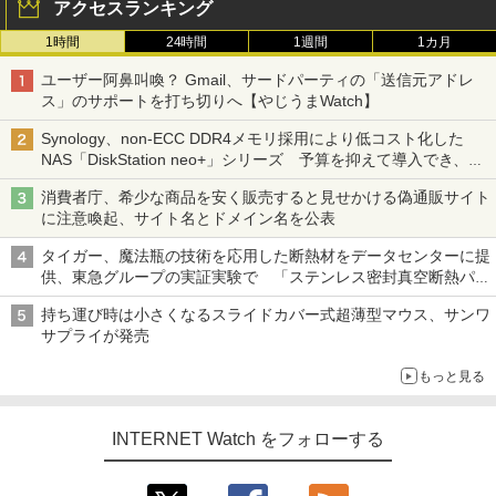
アクセスランキング
1時間
24時間
1週間
1カ月
ユーザー阿鼻叫喚？ Gmail、サードパーティの「送信元アドレ
ス」のサポートを打ち切りへ【やじうまWatch】
Synology、non-ECC DDR4メモリ採用により低コスト化した
NAS「DiskStation neo+」シリーズ 予算を抑えて導入でき、
ECCメモリへのアップグレードも可能
消費者庁、希少な商品を安く販売すると見せかける偽通販サイト
に注意喚起、サイト名とドメイン名を公表
タイガー、魔法瓶の技術を応用した断熱材をデータセンターに提
供、東急グループの実証実験で 「ステンレス密封真空断熱パネ
ル TIVIP」
持ち運び時は小さくなるスライドカバー式超薄型マウス、サンワ
サプライが発売
もっと見る
INTERNET Watch をフォローする