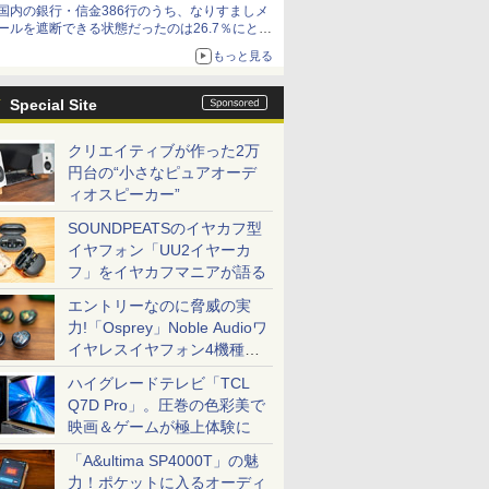
国内の銀行・信金386行のうち、なりすましメ
ど！その14】【空いた時間でなにしてる？】
ールを遮断できる状態だったのは26.7％にとど
まる～GMOブランドセキュリティ調査
もっと見る
Special Site
クリエイティブが作った2万
円台の“小さなピュアオーデ
ィオスピーカー”
SOUNDPEATSのイヤカフ型
イヤフォン「UU2イヤーカ
フ」をイヤカフマニアが語る
エントリーなのに脅威の実
力!「Osprey」Noble Audioワ
イヤレスイヤフォン4機種を
一気に聴く
ハイグレードテレビ「TCL
Q7D Pro」。圧巻の色彩美で
映画＆ゲームが極上体験に
「A&ultima SP4000T」の魅
力！ポケットに入るオーディ