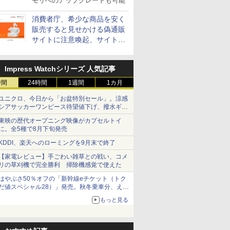
モリへのアップグレードも可能
消費者庁、希少な商品を安く
販売すると見せかける偽通販
サイトに注意喚起、サイト名
とドメイン名を公表
Impress Watchシリーズ 人気記事
時間
24時間
1週間
1カ月
ユニクロ、今日から「お盆特別セール」。涼感
シアサッカーワンピース待望値下げ、撥水ギア
ショーツは1990円に
東映の歴代オープニング映像がカプセルトイ
に。全5種で8月下旬発売
KDDI、楽天へのローミングを9月末で終了
【家電レビュー】手ごわい雑草との戦い、コメ
リの草刈機で完全勝利 掃除機感覚で使えた
はやぶさ50％オフの「新幹線eチケット（トク
だ値スペシャル28）」発売。秋冬乗車分、えき
ねっと限定
もっと見る