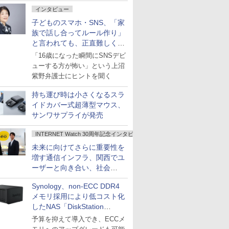
インタビュー
子どものスマホ・SNS、「家
族で話し合ってルール作り」
と言われても、正直難しくな
いですか？
「16歳になった瞬間にSNSデビ
ューする方が怖い」という上沼
紫野弁護士にヒントを聞く
持ち運び時は小さくなるスラ
イドカバー式超薄型マウス、
サンワサプライが発売
INTERNET Watch 30周年記念インタビュー
未来に向けてさらに重要性を
増す通信インフラ、関西でユ
ーザーと向き合い、社会
の“あたらしい”を起動し続け
Synology、non-ECC DDR4
る～オプテージ
メモリ採用により低コスト化
したNAS「DiskStation
neo+」シリーズ
予算を抑えて導入でき、ECCメ