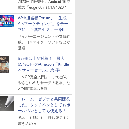
7820円で販売中。Android 16搭
載の「edge 60」は4万4820円
Web担当者Forum、「生成
AI×マーケティング」をテー
マにした無料セミナーを8月
27日にオンライン開催
サイバーエージェントや文藝春
秋、日本マイクロソフトなどが
登壇
5万冊以上が対象！ 最大
65％OFFのAmazon「Kindle
本サマーセール」第2弾
「MCP完全入門」「いちばん
やさしいAIリサーチの教本」な
どAI関連本も多数
エレコム、ゼブラと共同開発
した、タッチペンとしてもボ
ールペンとしても使える「ス
タイラスツーウェイ」発売
iPadにも紙にも、持ち替えずに
書き込める