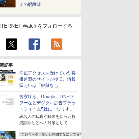
オの醍醐味
NTERNET Watch をフォローする
新記事
不正アクセスを受けていた将
棋連盟のサイトが復旧、情報
漏えいは「痕跡なし」
警察庁ら、Google、LINEヤ
フーなどデジタル広告プラッ
トフォーム5社に「なりすま
し詐欺広告」対策強化を要請
著名人の写真や映像を使った投
資詐欺などへの対策として
テレワーク、空いた時間でなにしてる？