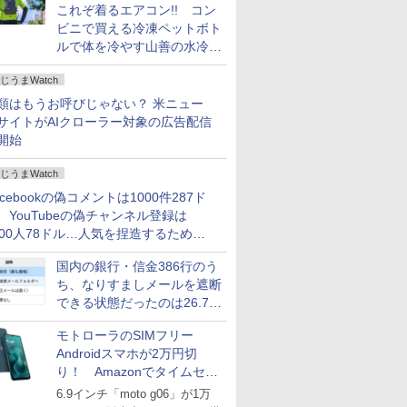
これぞ着るエアコン!! コン
ビニで買える冷凍ペットボト
ルで体を冷やす山善の水冷ベ
ストがロードバイクにちょう
じうまWatch
どいい【ぼっち・ざ・ろー
ど！その14】
類はもうお呼びじゃない？ 米ニュー
サイトがAIクローラー対象の広告配信
開始
じうまWatch
acebookの偽コメントは1000件287ド
、YouTubeの偽チャンネル登録は
000人78ドル…人気を捏造するための
格リストが公開中
国内の銀行・信金386行のう
ち、なりすましメールを遮断
できる状態だったのは26.7％
にとどまる～GMOブランド
モトローラのSIMフリー
セキュリティ調査
Androidスマホが2万円切
り！ Amazonでタイムセー
ル
6.9インチ「moto g06」が1万