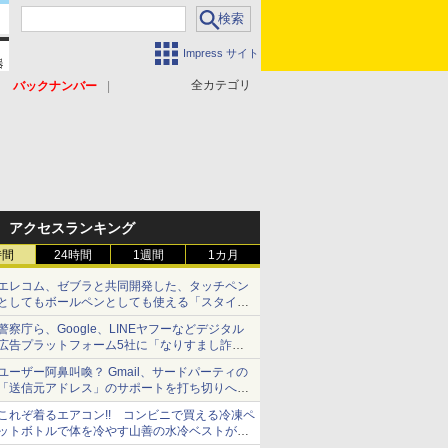
Impress サイト
全カテゴリ
バックナンバー
アクセスランキング
時間
24時間
1週間
1カ月
エレコム、ゼブラと共同開発した、タッチペン
としてもボールペンとしても使える「スタイラ
スツーウェイ」発売 iPadにも紙にも、持ち替
警察庁ら、Google、LINEヤフーなどデジタル
えずに書き込める
広告プラットフォーム5社に「なりすまし詐欺
広告」対策強化を要請 著名人の写真や映像を
ユーザー阿鼻叫喚？ Gmail、サードパーティの
使った投資詐欺などへの対策として
「送信元アドレス」のサポートを打ち切りへ
【やじうまWatch】
これぞ着るエアコン!! コンビニで買える冷凍ペ
ットボトルで体を冷やす山善の水冷ベストがロ
ードバイクにちょうどいい【ぼっち・ざ・ろー