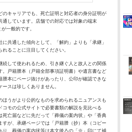
のキャリアでも、死亡証明と対応者の身分証明が
共通しています。店舗での対応では対象の端末
とが一般的です。
に共通した傾向として、「解約」よりも「承継」
られることに注目してください。
続して使われるため、引き継ぐ人と故人との関係
す。戸籍謄本（戸籍全部事項証明書）や遺言書など
籍謄本にページ抜けがあったり、公印が確認できな
ケースは珍しくありません。
ほうがより公的なものを求められるニュアンスも
Tドコモの公式サイトで必要書類の解説を見比べる
は死亡届などに先だって「葬儀の案内状」や「香典
ますが、承継ページでは「戸籍謄（抄）本（コピー
あり、葬儀の案内状等は本文後ろの「※」印にて補