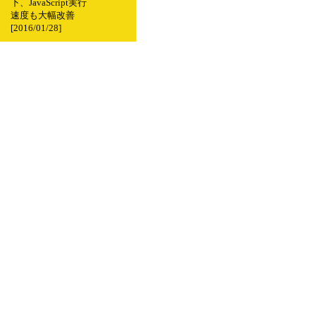
下、JavaScript実行
速度も大幅改善
[2016/01/28]