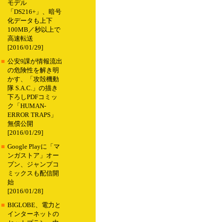
モデル
「DS216+」、暗号
化データも上下
100MB／秒以上で
高速転送
[2016/01/29]
■
公安9課が情報流出
の危険性を解き明
かす、「攻殻機動
隊 S.A.C.」の描き
下ろしPDFコミッ
ク「HUMAN-
ERROR TRAPS」
無償公開
[2016/01/29]
■
Google Playに「マ
ンガストア」オー
プン、ジャンプコ
ミックスも配信開
始
[2016/01/28]
■
BIGLOBE、電力と
インターネットの