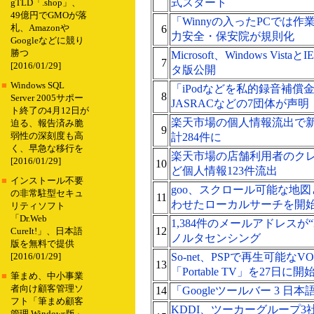
式スタート
gTLD「.shop」、
49億円でGMOが落
「Winnyの入ったPCでは
札、Amazonや
6
力安全・保安院が規則化
Googleなどに競り
勝つ
Microsoft、Windows Vis
7
[2016/01/29]
タ版公開
■
Windows SQL
「iPodなどを私的録音補償
8
Server 2005サポー
JASRACなどの7団体が声明
ト終了の4月12日が
楽天市場の個人情報流出で新
迫る、報告済み脆
9
弱性の深刻度も高
計284件に
く、早急な移行を
楽天市場の店舗利用者のク
[2016/01/29]
10
ど個人情報123件流出
■
インストール不要
goo、スクロール可能な地
の非常駐型セキュ
11
わせたローカルサーチを開
リティソフト
「Dr.Web
1,384件のメールアドレスが
12
CureIt!」、日本語
ノルタセンシング
版を無料で提供
So-net、PSPで再生可能な
[2016/01/29]
13
「Portable TV」を27日に開
■
筆まめ、中小事業
者向け顧客管理ソ
14
「Googleツールバー 3 日
フト「筆まめ顧客
KDDI、ツーカーグループ3