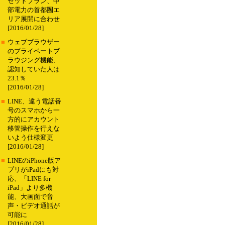
セットプラン、中
部電力の首都圏エ
リア展開に合わせ
[2016/01/28]
■
ウェブブラウザー
のプライベートブ
ラウジング機能、
認知していた人は
23.1％
[2016/01/28]
■
LINE、違う電話番
号のスマホから一
方的にアカウント
移管操作を行えな
いよう仕様変更
[2016/01/28]
■
LINEのiPhone版ア
プリがiPadにも対
応、「LINE for
iPad」より多機
能、大画面で音
声・ビデオ通話が
可能に
[2016/01/28]