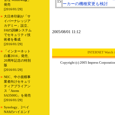
管理 Windows版」
15
ーカーの機種変更も検討
発売
[2016/01/29]
■
大日本印刷が「サ
イバーナレッジア
カデミー」設立、
IAIの訓練システム
2005/08/01 11:12
でセキュリティ技
術者を養成
[2016/01/29]
■
「インターネット
INTERNET Wat
白書2016」発売、
20周年記念の特別
Copyright (c) 2005 Impress Corporation
版
[2016/01/29]
■
NEC、中小規模事
業者向けセキュリ
ティアプライアン
ス「Aterm
SA3500G」を発売
[2016/01/29]
■
Synology、2ベイ
NASのハイエンド