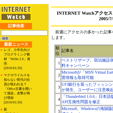
INTERNET Watchアクセス
2005/7/
記事検索
前週にアクセスの多かった記事を
します。
最新ニュース
順
■
レゴ、小学生向け
記事名
位
プログラミング教
材「WeDo 2.0」発
ベストリザーブ、宿泊施設
1
売
料キャンペーン
[2016/01/29]
Microsoftが「MSN Virtua
2
■
マクロウイルスを
置情報も取得可能
知らない世代の社
UFJ銀行を装ったフィッシ
員が狙われる？
3
「Office文書を開い
が発生、ユーザーに注意喚
て感染」攻撃が再
「Thunderbird 1.0.6
び増加
4
API互換性問題を修正
[2016/01/29]
Microsoft、Windows
■
新
5