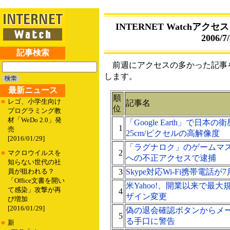
INTERNET Watchアクセス
2006/7/
記事検索
前週にアクセスの多かった記事を
します。
最新ニュース
順
■
レゴ、小学生向け
記事名
位
プログラミング教
材「WeDo 2.0」発
「Google Earth」で日
1
売
25cm/ピクセルの高解像度
[2016/01/29]
「ラグナロク」のゲームマ
2
■
マクロウイルスを
への不正アクセスで逮捕
知らない世代の社
3
Skype対応Wi-Fi携帯電話
員が狙われる？
「Office文書を開い
米Yahoo!、開業以来で最
て感染」攻撃が再
4
ザイン変更
び増加
[2016/01/29]
偽の退会確認ボタンからメ
5
る手口に警告
■
新