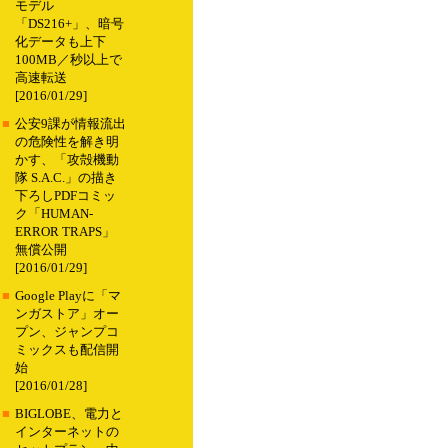
モデル
「DS216+」、暗号
化データも上下
100MB／秒以上で
高速転送
[2016/01/29]
■
公安9課が情報流出
の危険性を解き明
かす、「攻殻機動
隊 S.A.C.」の描き
下ろしPDFコミッ
ク「HUMAN-
ERROR TRAPS」
無償公開
[2016/01/29]
■
Google Playに「マ
ンガストア」オー
プン、ジャンプコ
ミックスも配信開
始
[2016/01/28]
■
BIGLOBE、電力と
インターネットの