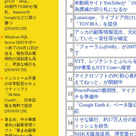
gTLD「.shop」、
米動画サイトYouTubeが「
6
49億円でGMOが落
為撲滅の切り札になるか
札、Amazonや
Lunascape、ライブドア
Googleなどに競り
7
勝つ
「TOVIRA」を提供
[2016/01/29]
アッカの顧客情報流出、元
8
■
Windows SQL
していた～背任罪が確定
Server 2005サポー
「フォーラム@nifty」が20
ト終了の4月12日が
9
了
迫る、報告済み脆
弱性の深刻度も高
NTT、レゾナントとぷららを
10
く、早急な移行を
ISP事業もNTT Comへ移管
[2016/01/29]
マイクロソフトのPC初心者
■
インストール不要
11
えてねっと」が閉鎖中
の非常駐型セキュ
リティソフト
PowerPointの脆弱性、
12
「Dr.Web
チを準備中
CureIt!」、日本語
「Google Earth 4」ベ
版を無料で提供
13
応
[2016/01/29]
りそな銀行、約17万人分の
■
筆まめ、中小事業
14
者向け顧客管理ソ
ィッシュを紛失
フト「筆まめ顧客
NHK大阪放送局、堺営業セン