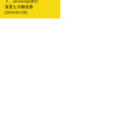
下、JavaScript実行
速度も大幅改善
[2016/01/28]