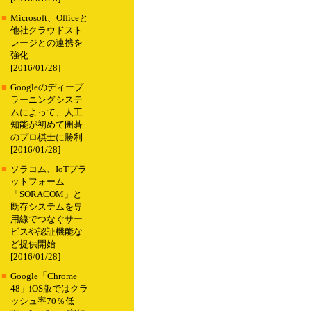
■
Microsoft、Officeと
他社クラウドスト
レージとの連携を
強化
[2016/01/28]
■
Googleのディープ
ラーニングシステ
ムによって、人工
知能が初めて囲碁
のプロ棋士に勝利
[2016/01/28]
■
ソラコム、IoTプラ
ットフォーム
「SORACOM」と
既存システムを専
用線でつなぐサー
ビスや認証機能な
ど提供開始
[2016/01/28]
■
Google「Chrome
48」iOS版ではクラ
ッシュ率70％低