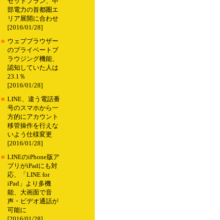
セットプラン、中
部電力の首都圏エ
リア展開に合わせ
[2016/01/28]
■
ウェブブラウザー
のプライベートブ
ラウジング機能、
認知していた人は
23.1％
[2016/01/28]
■
LINE、違う電話番
号のスマホから一
方的にアカウント
移管操作を行えな
いよう仕様変更
[2016/01/28]
■
LINEのiPhone版ア
プリがiPadにも対
応、「LINE for
iPad」より多機
能、大画面で音
声・ビデオ通話が
可能に
[2016/01/28]