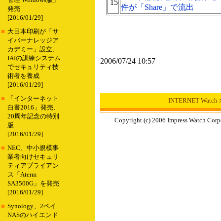
管理 Windows版」
15
件が「Share」で流出
発売
[2016/01/29]
■
大日本印刷が「サ
イバーナレッジア
カデミー」設立、
IAIの訓練システム
2006/07/24 10:57
でセキュリティ技
術者を養成
[2016/01/29]
■
「インターネット
INTERNET Wat
白書2016」発売、
20周年記念の特別
Copyright (c) 2006 Impress Watch Corp
版
[2016/01/29]
■
NEC、中小規模事
業者向けセキュリ
ティアプライアン
ス「Aterm
SA3500G」を発売
[2016/01/29]
■
Synology、2ベイ
NASのハイエンド