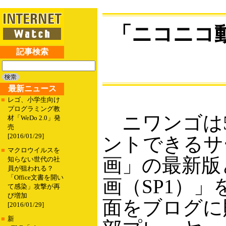
「ニコニコ動
記事検索
最新ニュース
■
レゴ、小学生向け
プログラミング教
ニワンゴは
材「WeDo 2.0」発
売
[2016/01/29]
ントできるサ
■
マクロウイルスを
画」の最新版
知らない世代の社
員が狙われる？
「Office文書を開い
画（SP1）
て感染」攻撃が再
び増加
面をブログに
[2016/01/29]
■
新