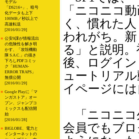
モデル
「ニコニコ動
「DS216+」、暗号
化データも上下
100MB／秒以上で
く、慣れた人
高速転送
[2016/01/29]
われがち。新
■
公安9課が情報流出
の危険性を解き明
る」と説明。
かす、「攻殻機動
隊 S.A.C.」の描き
後、ログイン
下ろしPDFコミッ
ク「HUMAN-
ュートリアル
ERROR TRAPS」
無償公開
[2016/01/29]
イページには
■
Google Playに「マ
ンガストア」オー
プン、ジャンプコ
ミックスも配信開
「ニコニコ
始
[2016/01/28]
会員でもブロ
■
BIGLOBE、電力と
インターネットの