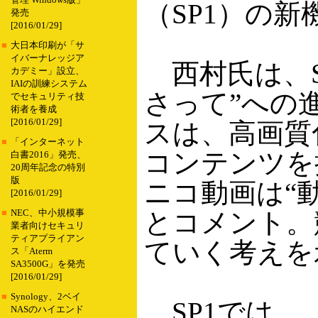
管理 Windows版」
（SP1）の
発売
[2016/01/29]
■
大日本印刷が「サ
イバーナレッジア
西村氏は、S
カデミー」設立、
IAIの訓練システム
さって”への
でセキュリティ技
術者を養成
[2016/01/29]
スは、高画質
■
「インターネット
コンテンツを
白書2016」発売、
20周年記念の特別
版
ニコ動画は“
[2016/01/29]
とコメント。
■
NEC、中小規模事
業者向けセキュリ
ティアプライアン
ていく考えを
ス「Aterm
SA3500G」を発売
[2016/01/29]
■
Synology、2ベイ
SP1では、
NASのハイエンド