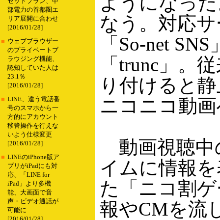
ようになった
セットプラン、中
部電力の首都圏エ
なう。対応サービ
リア展開に合わせ
[2016/01/28]
「So-net 
■
ウェブブラウザー
のプライベートブ
「trunc」
ラウジング機能、
認知していた人は
23.1％
り付けると静
[2016/01/28]
ニコニコ動画
■
LINE、違う電話番
号のスマホから一
方的にアカウント
移管操作を行えな
いよう仕様変更
動画視聴中
[2016/01/28]
■
LINEのiPhone版ア
イムに情報を
プリがiPadにも対
応、「LINE for
た「ニコ割ゲ
iPad」より多機
能、大画面で音
声・ビデオ通話が
報やCMを流
可能に
[2016/01/28]