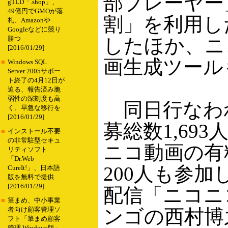
部プレーヤー
gTLD「.shop」、
49億円でGMOが落
割」を利用し
札、Amazonや
Googleなどに競り
したほか、ニ
勝つ
[2016/01/29]
画生成ツール
■
Windows SQL
Server 2005サポー
ト終了の4月12日が
迫る、報告済み脆
弱性の深刻度も高
同日行なわ
く、早急な移行を
[2016/01/29]
募総数1,69
■
インストール不要
の非常駐型セキュ
ニコ動画の有
リティソフト
「Dr.Web
200人も参
CureIt!」、日本語
版を無料で提供
[2016/01/29]
配信「ニコニ
■
筆まめ、中小事業
ンゴの西村博
者向け顧客管理ソ
フト「筆まめ顧客