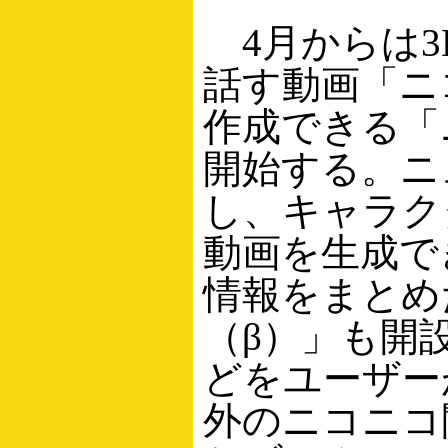
4月からは3
話す動画「ニ
作成できる「
開始する。ニ
し、キャラク
動画を生成で
情報をまとめ
（β）」も開
どをユーザー
外のニコニコ