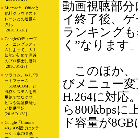
動画視聴部分
■
Microsoft、Officeと
他社クラウドスト
イ終了後、ゲ
レージとの連携を
強化
ランキングも
[2016/01/28]
■
Googleのディープ
く”なります
ラーニングシステ
ムによって、人工
知能が初めて囲碁
のプロ棋士に勝利
このほか、
[2016/01/28]
■
ソラコム、IoTプラ
びメニュー変
ットフォーム
「SORACOM」と
既存システムを専
H.264に対応
用線でつなぐサー
ビスや認証機能な
ら800kbp
ど提供開始
[2016/01/28]
ド容量が8G
■
Google「Chrome
48」iOS版ではクラ
ッシュ率70％低