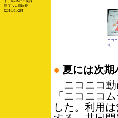
下、JavaScript実行
速度も大幅改善
[2016/01/28]
ニコニ
道
●
夏には次期
ニコニコ動
「ニコニコム
した。利用は無料