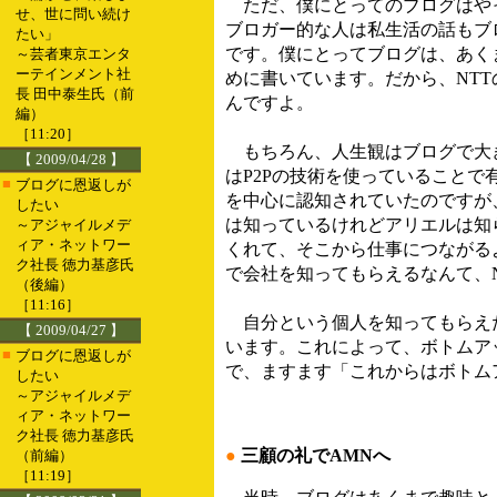
ただ、僕にとってのブログはや
せ、世に問い続け
ブロガー的な人は私生活の話もブ
たい」
です。僕にとってブログは、あく
～芸者東京エンタ
ーテインメント社
めに書いています。だから、NT
長 田中泰生氏（前
んですよ。
編）
［11:20］
もちろん、人生観はブログで大
【 2009/04/28 】
はP2Pの技術を使っていること
■
ブログに恩返しが
を中心に認知されていたのですが
したい
は知っているけれどアリエルは知
～アジャイルメデ
ィア・ネットワー
くれて、そこから仕事につながる
ク社長 徳力基彦氏
で会社を知ってもらえるなんて、
（後編）
［11:16］
自分という個人を知ってもらえた
【 2009/04/27 】
います。これによって、ボトムア
■
ブログに恩返しが
で、ますます「これからはボトム
したい
～アジャイルメデ
ィア・ネットワー
ク社長 徳力基彦氏
●
三顧の礼でAMNへ
（前編）
［11:19］