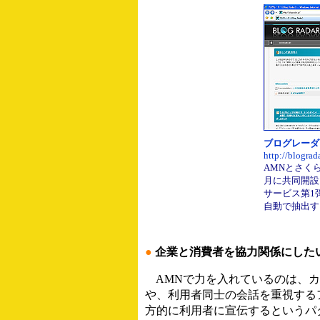
ブログレーダ
http://blograda
AMNとさくら
月に共同開設
サービス第1
自動で抽出す
●
企業と消費者を協力関係にした
AMNで力を入れているのは、カ
や、利用者同士の会話を重視する
方的に利用者に宣伝するというパ