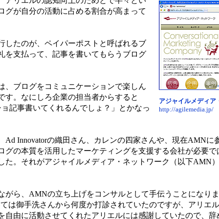
、アリエルの認知向上のためとで半々とい
ログが自分の活動に占める割合が高まって
流行したのが、ペイパーポストと呼ばれるブ
の謝礼を支払って、記事を書いてもらうブログ
は、ブログをコミュニケーションで楽しん
です。なにしろ企業の担当者からすると
アジャイルメディア
イショ記事書いてくれるんでしょ？」とかなっ
http://agilemedia.jp/
 Innovatorの織田さん、カレンの四家さんや、現在AMN
ログの本質を活用したマーケティングを支援する会社が必要で
した。それがアジャイルメディア・ネットワーク（以下AMN
がら、AMNの立ち上げをコンサルとして手伝うことになりま
いては御手洗さんから何度か打診されていたのですが、アリエ
を自由に活動させてくれたアリエルには感謝していたので、辞