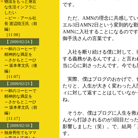
■
物流をもっと身近
です。
な生活インフラに
したい
ただ、AMNの理念に共感してい
～ピー・アール社
長 渡辺陸王氏（前
エル3日AMN2日という変則的な
編）
AMNに入社することになるので
［11:08］
御手洗さんの言葉です。
【 2009/02/24 】
■
一杯のコーヒーで
入社を断り続ける僕に対して、御
精神的な満足を
する義務があるんですよ」と言わ
～さかもとこーひ
当に心に刺さったんです。今でも
ー 坂本孝文氏（後
編）
［11:07］
実際、僕はブログのおかげで、仕
【 2009/02/23 】
たりと、人生が大きく変わった人
■
一杯のコーヒーで
ィに対して返すことはしていなか
精神的な満足を
ね。
～さかもとこーひ
ー 坂本孝文氏（前
そうか、僕はブログに人生を救わ
編）
［11:17］
んから打診されるのが3回目だっ
【 2009/02/10 】
影響しました（笑）。で、結局「
■
独身男性でもママ
す。