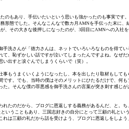
たのもあり、手伝いたいという思いも強かったのも事実です
勤務形態でした。そんなこんなで数カ月AMNを手伝った末に、結局
すが、その大きな後押しになったのが、3回目にAMNへの入社
手洗さんが「徳力さんは、ネットでいろいろなものを得てい
れて、恥ずかしい話ですが泣いてしまったんですよね。なぜだ
思い出すと涙ぐんでしまうくらいで（笑）。
事もうまくいくようになったし、本を出したり取材もしても
間です。でも、当時の僕はそのメリットにひたるだけで、何も
った。そんな僕の罪悪感を御手洗さんの言葉が突き刺す感じが
れたのだから、ブログに恩返しする義務があるんだ、と。ち
たということもあり、三国志好きの自分にとって三顧の礼とい
これは三顧の礼だから話を受けよう、ブログに恩返しをしよう