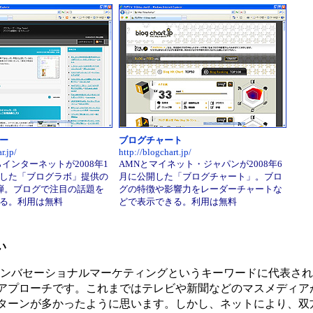
ー
ブログチャート
r.jp/
http://blogchart.jp/
インターネットが2008年1
AMNとマイネット・ジャパンが2008年6
した「ブログラボ」提供の
月に公開した「ブログチャート」。ブロ
弾。ブログで注目の話題を
グの特徴や影響力をレーダーチャートな
る。利用は無料
どで表示できる。利用は無料
い
ンバセーショナルマーケティングというキーワードに代表され
アプローチです。これまではテレビや新聞などのマスメディア
ターンが多かったように思います。しかし、ネットにより、双