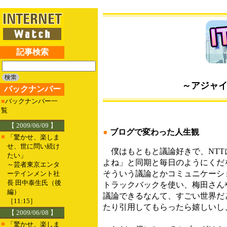
記事検索
～アジャイ
バックナンバー
■
バックナンバー一
覧
【 2009/06/09 】
●
ブログで変わった人生観
■
「驚かせ、楽しま
せ、世に問い続け
僕はもともと議論好きで、NTT
たい」
よね」と同期と毎日のようにくだ
～芸者東京エンタ
そういう議論とかコミュニケーシ
ーテインメント社
長 田中泰生氏（後
トラックバックを使い、梅田さん
編）
議論できるなんて、すごい世界だ
［11:15］
たり引用してもらったら嬉しいし
【 2009/06/08 】
■
「驚かせ、楽しま