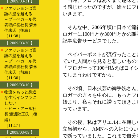
当時、ブログはあくまで趣味と
【 2009/03/31 】
う感じだったのですが、徐々にブ
■
ファッションは言
いきます。
語の壁を超える
～プーペガール代
表取締役社長 森永
そんな中、2006年頃に日本で
佳未氏（後編）
ロガーに100円とか300円とか
［11:38］
記事広告サービスでした。
【 2009/03/30 】
■
ファッションは言
ペイパーポストが流行ったこと
語の壁を超える
でいた人間から見ると悲しいもの
～プーペガール代
表取締役社長 森永
「ブロガーって100円払えばヨ
佳未氏（前編）
てしまうわけですから。
［11:30］
【 2009/03/10 】
その頃、日本技芸の御手洗さん、Ad
■
物流をもっと身近
ロガーの方々を中心に、もっとブ
な生活インフラに
始まり、私もそれに誘って頂きま
したい
っています。
～ピー・アール社
長 渡辺陸王氏（後
編）
その後、私はアリエルに在籍しな
［11:17］
立当初から、AMNへの入社につ
【 2009/03/09 】
で断っていました。これまで自分