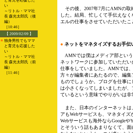
と育児を応援した
い
その後、2007年7月にAMNの
～リトル・ママ社
した。結局、忙しくて手伝えなくな
長 森光太郎氏（後
エルの仕事をさせていただいたこ
編）
［10:46］
【 2009/02/09 】
■
独身男性でもママ
●
ネットをマネタイズするお手伝
と育児を応援した
い
AMNでは僕はメディア部という
～リトル・ママ社
ネットワークに参加していただい
長 森光太郎氏（前
編）
仕事をしていました。AMNでは
［11:46］
方々が編集者にあたるので、編集
ものでしょうか。ブログを仕事に
は小さくなってしまいましたが、
ているという意味でやりがいは非
また、日本のインターネットは
アもWebサービスも、マネタイ
Webサービスも海外ならGoogle
とそういう話もあまりなくて、面