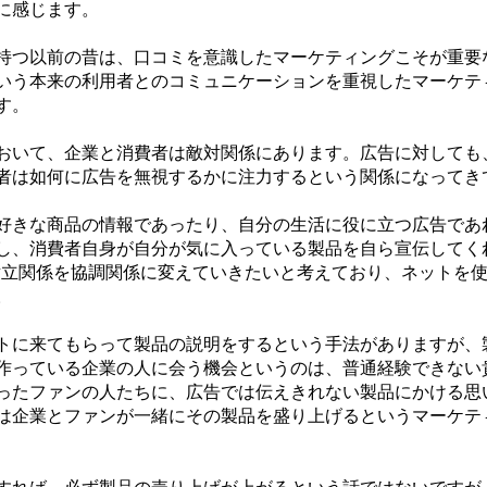
に感じます。
つ以前の昔は、口コミを意識したマーケティングこそが重要
いう本来の利用者とのコミュニケーションを重視したマーケテ
す。
いて、企業と消費者は敵対関係にあります。広告に対しても
者は如何に広告を無視するかに注力するという関係になってき
きな商品の情報であったり、自分の生活に役に立つ広告であ
し、消費者自身が自分が気に入っている製品を自ら宣伝してく
対立関係を協調関係に変えていきたいと考えており、ネットを
。
に来てもらって製品の説明をするという手法がありますが、
作っている企業の人に会う機会というのは、普通経験できない
ったファンの人たちに、広告では伝えきれない製品にかける思
は企業とファンが一緒にその製品を盛り上げるというマーケテ