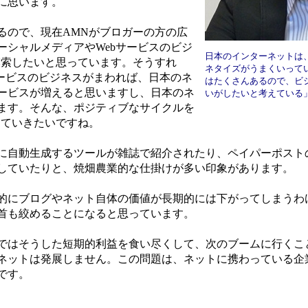
に思います。
ので、現在AMNがブロガーの方の広
ーシャルメディアやWebサービスのビジ
日本のインターネットは
模索したいと思っています。そうすれ
ネタイズがうまくいって
サービスのビジネスがまわれば、日本のネ
はたくさんあるので、ビ
ービスが増えると思いますし、日本のネ
いがしたいと考えている
ます。そんな、ポジティブなサイクルを
っていきたいですね。
自動生成するツールが雑誌で紹介されたり、ペイパーポスト
していたりと、焼畑農業的な仕掛けが多い印象があります。
にブログやネット自体の価値が長期的には下がってしまうわ
首も絞めることになると思っています。
はそうした短期的利益を食い尽くして、次のブームに行くこ
ネットは発展しません。この問題は、ネットに携わっている企
です。