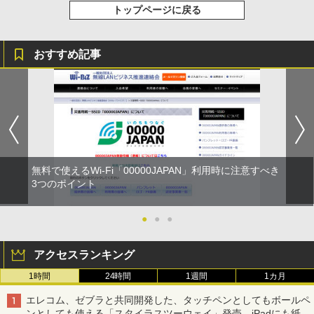
トップページに戻る
おすすめ記事
無料で使えるWi-Fi「00000JAPAN」利用時に注意すべき
3つのポイント
●
●
●
アクセスランキング
1時間
24時間
1週間
1カ月
エレコム、ゼブラと共同開発した、タッチペンとしてもボールペ
ンとしても使える「スタイラスツーウェイ」発売 iPadにも紙に