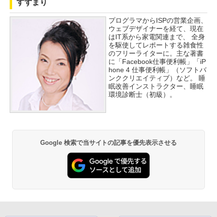
すずまり
プログラマからISPの営業企画、
ウェブデザイナーを経て、現在
はIT系から家電関連まで、 全身
を駆使してレポートする雑食性
のフリーライターに。主な著書
に「Facebook仕事便利帳」「iP
hone 4 仕事便利帳」（ソフトバ
ンククリエイティブ）など。 睡
眠改善インストラクター、睡眠
環境診断士（初級）。
Google 検索で当サイトの記事を優先表示させる