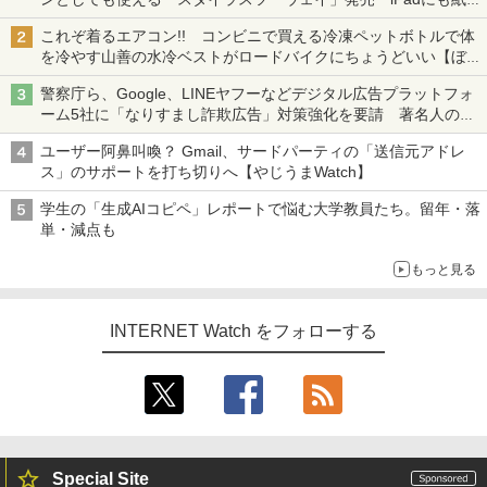
も、持ち替えずに書き込める
これぞ着るエアコン!! コンビニで買える冷凍ペットボトルで体
を冷やす山善の水冷ベストがロードバイクにちょうどいい【ぼっ
ち・ざ・ろーど！その14】【空いた時間でなにしてる？】
警察庁ら、Google、LINEヤフーなどデジタル広告プラットフォ
ーム5社に「なりすまし詐欺広告」対策強化を要請 著名人の写
真や映像を使った投資詐欺などへの対策として
ユーザー阿鼻叫喚？ Gmail、サードパーティの「送信元アドレ
ス」のサポートを打ち切りへ【やじうまWatch】
学生の「生成AIコピペ」レポートで悩む大学教員たち。留年・落
単・減点も
もっと見る
INTERNET Watch をフォローする
Special Site