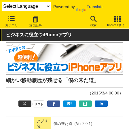
Powered by
Translate
INTERNET Watch
サービス/ソフト
ソフトウェア
スマートフォ
カテゴリ
過去記事
検索
Impressサイト
ビジネスに役立つiPhoneアプリ
細かい移動履歴が残せる「僕の来た道」
（2015/3/4 06:00）
リスト
アプリ
僕の来た道（Ver.2.0.1）
名