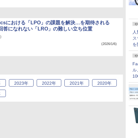
 Opticsにおける「LPO」の課題を解決…を期待される
や
回答になれない「LRO」の難しい立ち位置
人
2）
ス
(2026/1/6)
を
や
F
ル
1
価
年
2023
年
2022
年
2021
年
2020
年
年