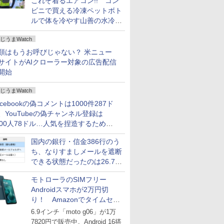
これぞ着るエアコン!! コン
ビニで買える冷凍ペットボト
ルで体を冷やす山善の水冷ベ
ストがロードバイクにちょう
じうまWatch
どいい【ぼっち・ざ・ろー
ど！その14】
類はもうお呼びじゃない？ 米ニュー
サイトがAIクローラー対象の広告配信
開始
じうまWatch
acebookの偽コメントは1000件287ド
、YouTubeの偽チャンネル登録は
000人78ドル…人気を捏造するための
格リストが公開中
国内の銀行・信金386行のう
ち、なりすましメールを遮断
できる状態だったのは26.7％
にとどまる～GMOブランド
モトローラのSIMフリー
セキュリティ調査
Androidスマホが2万円切
り！ Amazonでタイムセー
ル
6.9インチ「moto g06」が1万
7820円で販売中。Android 16搭