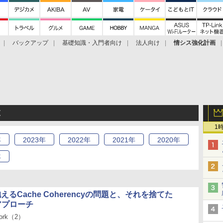
バックアップ
基礎知識・入門者向け
法人向け
情シス強化計画
覧
1
年
2023
年
2022
年
2021
年
2020
年
年
抱えるCache Coherencyの問題と、それを捨てた
のアプローチ
work（2）