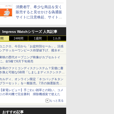
消費者庁、希少な商品を安く
販売すると見せかける偽通販
サイトに注意喚起、サイト名
とドメイン名を公表
Impress Watchシリーズ 人気記事
時間
24時間
1週間
1カ月
ユニクロ、今日から「お盆特別セール」。涼感
シアサッカーワンピース待望値下げ、撥水ギア
ショーツは1990円に
東映の歴代オープニング映像がカプセルトイ
に。全5種で8月下旬発売
令和のファミコンディスクシステム？安価に書
き換え可能なGB用「しましまディスクシステ
ム」
カルディ、オンライン限定「ネコバッグ＆タン
ブラーセット」を一般販売。7月の抽選販売の
当選無効分
【家電レビュー】手ごわい雑草との戦い、コメ
リの草刈機で完全勝利 掃除機感覚で使えた
もっと見る
おすすめ記事