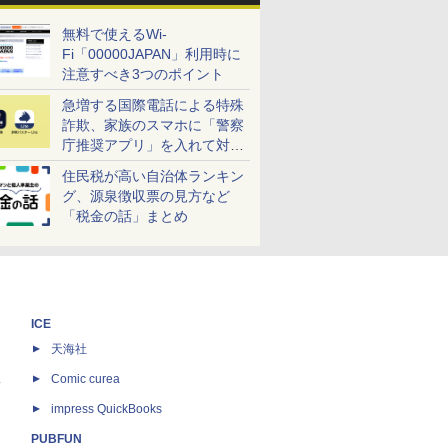
無料で使えるWi-
Fi「00000JAPAN」利用時に
注意すべき3つのポイント
急増する国際電話による特殊
詐欺、家族のスマホに「警察
庁推奨アプリ」を入れて対策
しよう！
住民税が高い自治体ランキン
グ、源泉徴収票の見方など
「税金の話」まとめ
ICE
天海社
ス
Comic curea
impress QuickBooks
PUBFUN