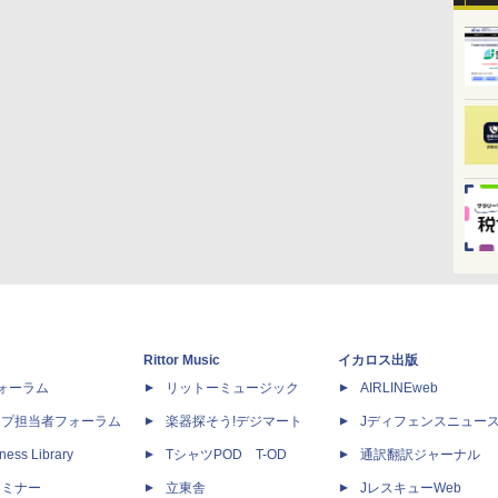
Rittor Music
イカロス出版
dフォーラム
リットーミュージック
AIRLINEweb
ップ担当者フォーラム
楽器探そう!デジマート
Jディフェンスニュー
ness Library
TシャツPOD T-OD
通訳翻訳ジャーナル
セミナー
立東舎
JレスキューWeb