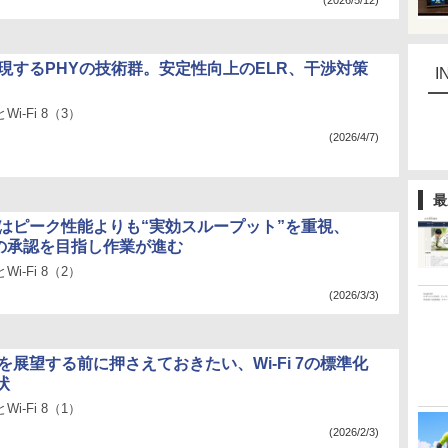
(2026/5/12)
8を実現するPHYの技術群。安定性向上のELR、干渉対策
I
とWi-Fi 8（3）
(2026/4/7)
最
 8」はピーク性能よりも“実効スループット”を重視、
月の承認を目指し作業が進む
とWi-Fi 8（2）
(2026/3/3)
 8」を展望する前に押さえておきたい、Wi-Fi 7の標準化
状
とWi-Fi 8（1）
(2026/2/3)