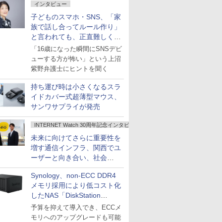
インタビュー
子どものスマホ・SNS、「家
族で話し合ってルール作り」
と言われても、正直難しくな
いですか？
「16歳になった瞬間にSNSデビ
ューする方が怖い」という上沼
紫野弁護士にヒントを聞く
持ち運び時は小さくなるスラ
イドカバー式超薄型マウス、
サンワサプライが発売
INTERNET Watch 30周年記念インタビュー
未来に向けてさらに重要性を
増す通信インフラ、関西でユ
ーザーと向き合い、社会
の“あたらしい”を起動し続け
Synology、non-ECC DDR4
る～オプテージ
メモリ採用により低コスト化
したNAS「DiskStation
neo+」シリーズ
予算を抑えて導入でき、ECCメ
モリへのアップグレードも可能