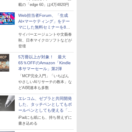
載の「edge 60」は4万4820円
Web担当者Forum、「生成
AI×マーケティング」をテー
マにした無料セミナーを8月
27日にオンライン開催
サイバーエージェントや文藝春
秋、日本マイクロソフトなどが
登壇
5万冊以上が対象！ 最大
65％OFFのAmazon「Kindle
本サマーセール」第2弾
「MCP完全入門」「いちばん
やさしいAIリサーチの教本」な
どAI関連本も多数
エレコム、ゼブラと共同開発
した、タッチペンとしてもボ
ールペンとしても使える「ス
タイラスツーウェイ」発売
iPadにも紙にも、持ち替えずに
書き込める