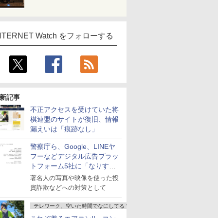
NTERNET Watch をフォローする
新記事
不正アクセスを受けていた将
棋連盟のサイトが復旧、情報
漏えいは「痕跡なし」
警察庁ら、Google、LINEヤ
フーなどデジタル広告プラッ
トフォーム5社に「なりすま
し詐欺広告」対策強化を要請
著名人の写真や映像を使った投
資詐欺などへの対策として
テレワーク、空いた時間でなにしてる？