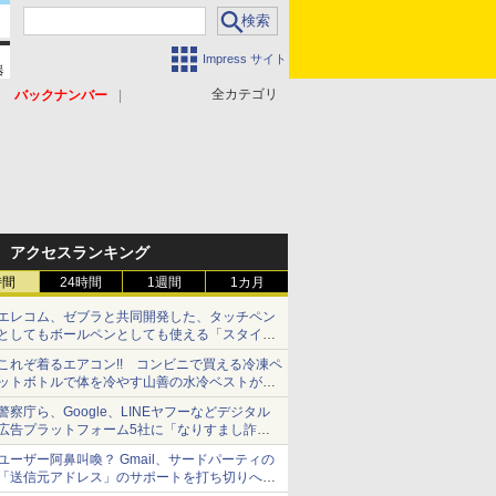
Impress サイト
全カテゴリ
バックナンバー
アクセスランキング
時間
24時間
1週間
1カ月
エレコム、ゼブラと共同開発した、タッチペン
としてもボールペンとしても使える「スタイラ
スツーウェイ」発売 iPadにも紙にも、持ち替
これぞ着るエアコン!! コンビニで買える冷凍ペ
えずに書き込める
ットボトルで体を冷やす山善の水冷ベストがロ
ードバイクにちょうどいい【ぼっち・ざ・ろー
警察庁ら、Google、LINEヤフーなどデジタル
ど！その14】【空いた時間でなにしてる？】
広告プラットフォーム5社に「なりすまし詐欺
広告」対策強化を要請 著名人の写真や映像を
ユーザー阿鼻叫喚？ Gmail、サードパーティの
使った投資詐欺などへの対策として
「送信元アドレス」のサポートを打ち切りへ
【やじうまWatch】