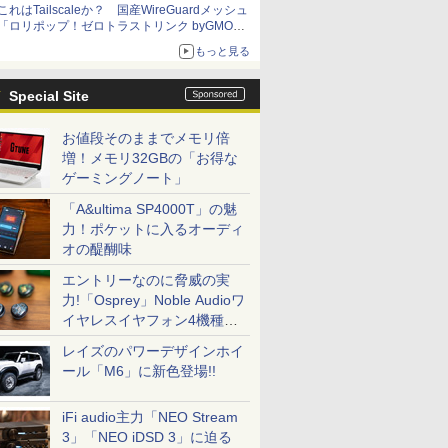
これはTailscaleか？ 国産WireGuardメッシュ
「ロリポップ！ゼロトラストリンク byGMOペ
パボ」を実測で確かめた【イニシャルB】
もっと見る
Special Site
お値段そのままでメモリ倍
増！メモリ32GBの「お得な
ゲーミングノート」
「A&ultima SP4000T」の魅
力！ポケットに入るオーディ
オの醍醐味
エントリーなのに脅威の実
力!「Osprey」Noble Audioワ
イヤレスイヤフォン4機種を
一気に聴く
レイズのパワーデザインホイ
ール「M6」に新色登場!!
iFi audio主力「NEO Stream
3」「NEO iDSD 3」に迫る