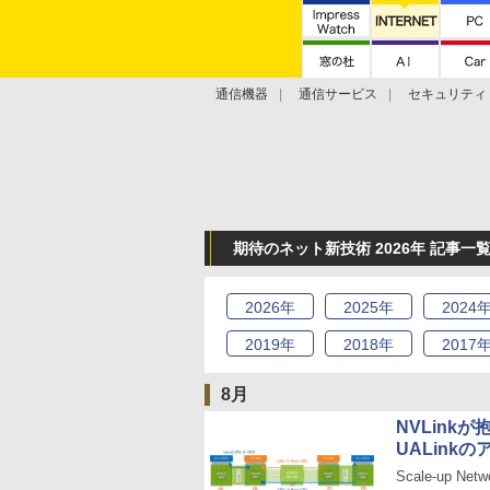
通信機器
通信サービス
セキュリティ
技術動向
期待のネット新技術 2026年 記事一
2026
年
2025
年
2024
2019
年
2018
年
2017
8月
NVLinkが
UALink
Scale-up Net