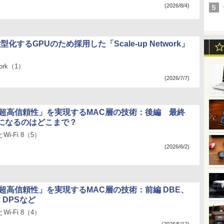
(2026/8/4)
大型化するGPUのため採用した「Scale-up Network」
work（1）
(2026/7/7)
8の「超高信頼性」を実現するMAC層の技術：後編 最終
”になるのはどこまで？
とWi-Fi 8（5）
(2026/6/2)
8の「超高信頼性」を実現するMAC層の技術：前編 DBE、
、DPSなど
とWi-Fi 8（4）