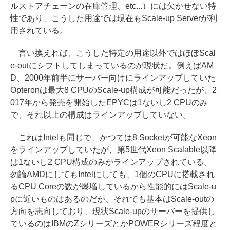
ルストアチェーンの在庫管理、etc...）には欠かせない特
性であり、こうした用途では現在もScale-up Serverが利
用されている。
言い換えれば、こうした特定の用途以外ではほぼScal
e-outにシフトしてしまっているのが現状だ。例えばAM
D、2000年前半にサーバー向けにラインアップしていた
Opteronは最大8 CPUのScale-up構成が可能だったが、2
017年から発売を開始したEPYCは1ないし2 CPUのみ
で、それ以上の構成はラインアップしていない。
これはIntelも同じで、かつては8 Socketが可能なXeon
をラインアップしていたが、第5世代Xeon Scalable以降
は1ないし2 CPU構成のみがラインアップされている。
勿論AMDにしてもIntelにしても、1個のCPUに搭載され
るCPU Coreの数が爆増しているから性能的にはScale-u
pに近いものはあるのだが、それでも基本はScale-outの
方向を志向しており、現状Scale-upのサーバーを提供し
ているのはIBMのZシリーズとかPOWERシリーズ程度と