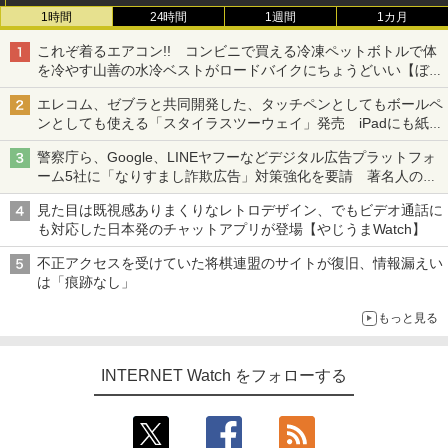
1時間
24時間
1週間
1カ月
これぞ着るエアコン!! コンビニで買える冷凍ペットボトルで体
を冷やす山善の水冷ベストがロードバイクにちょうどいい【ぼっ
ち・ざ・ろーど！その14】【空いた時間でなにしてる？】
エレコム、ゼブラと共同開発した、タッチペンとしてもボールペ
ンとしても使える「スタイラスツーウェイ」発売 iPadにも紙に
も、持ち替えずに書き込める
警察庁ら、Google、LINEヤフーなどデジタル広告プラットフォ
ーム5社に「なりすまし詐欺広告」対策強化を要請 著名人の写
真や映像を使った投資詐欺などへの対策として
見た目は既視感ありまくりなレトロデザイン、でもビデオ通話に
も対応した日本発のチャットアプリが登場【やじうまWatch】
不正アクセスを受けていた将棋連盟のサイトが復旧、情報漏えい
は「痕跡なし」
もっと見る
INTERNET Watch をフォローする