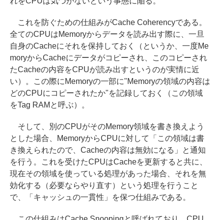
れをCPUは気づかないという事態に陥る。
これを防ぐための仕組みがCache Coherencyである。
全てのCPUはMemoryからデータを読み出す際に、一旦
自身のCacheにそれを保持しておく（というか、一度Me
moryからCacheにデータがコピーされ、このコピーされ
たCacheの内容をCPUが読み出すというのが実情に近
い）。この際にMemoryの一部に"Memoryの領域の内容は
どのCPUにコピーされたか"を記録しておく（この領域
をTag RAMと呼ぶ）。
そして、別のCPUがそのMemory領域を書き換えよう
とした場合、MemoryからCPUに対して「この領域は書
き換えられたので、Cacheの内容は無効になる」と通知
を行う。これを受けたCPUはCacheを更新すると共に、
現在その領域を使っている処理があった場合、それを無
効化する（必要ならやり直す）という処理を行うこと
で、「キャッシュの一貫性」を保つ仕組みである。
この仕組みはCache Snoopingと呼ばれており、CPU