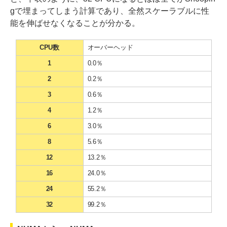
gで埋まってしまう計算であり、全然スケーラブルに性
能を伸ばせなくなることが分かる。
CPU数
オーバーヘッド
1
0.0％
2
0.2％
3
0.6％
4
1.2％
6
3.0％
8
5.6％
12
13.2％
16
24.0％
24
55.2％
32
99.2％