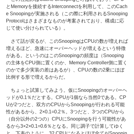
とMemoryを接続するInterconnectを利用して、このCach
e Snoopingが実施される（この際に利用されるSnooping
Protocolはさまざまなものが考案されており、構成に応
じて使い分けられている）。
さて話が戻るが、このSnoopingはCPUの数が増えれば
増えるほど、急速にオーバーヘッドが増えるという特徴
がある。というのはこのSnoopingの頻度は（Snooping
の主体をCPU側に置くのか、Memory Controller側に置く
のかで多少実装の差はあるが）、CPUの数の2乗にほぼ
比例する形で増えるからだ。
ちょっと試算してみよう。仮にSnoopingのオーバーヘ
ッドが0.1％だとする。CPUが1個なら当然0である。CP
Uが2つだと、双方のCPUからSnoopingが行われる可能
性があるから、2×0.1=0.2％。3つだと、3つのCPUから
（自分以外の2つの）CPUにSnoopingを行う可能性があ
るから3×2×0.1=0.6％となる。同じ調子で計算してゆく
と、下表のように、32 CPUになるとほぼ全てがSnoopin