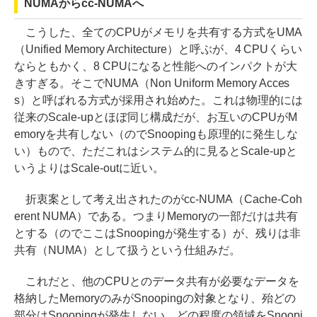
NUMAからcc-NUMAへ
こうした、全てのCPUがメモリを共有する方式をUMA
（Unified Memory Architecture）と呼ぶが、4 CPUくらい
ならともかく、8 CPUになると性能へのインパクトが大
きすぎる。そこでNUMA（Non Uniform Memory Acces
s）と呼ばれる方式が採用され始めた。これは物理的には
従来のScale-upとほぼ同じ構成だが、お互いのCPUがM
emoryを共有しない（のでSnoopingも原理的に発生しな
い）もので、ただこれはシステム的に見るとScale-upと
いうよりはScale-outに近い。
折衷案として考え出されたのがcc-NUMA（Cache-Coh
erent NUMA）である。つまりMemoryの一部だけは共有
とする（のでここはSnoopingが発生する）が、残りは非
共有（NUMA）として扱うという仕組みだ。
これだと、他のCPUとのデータ共有が必要なデータを
格納したMemoryのみがSnoopingの対象となり、殆どの
部分はSnoopingが発生しない。どの程度の領域をSnoopi