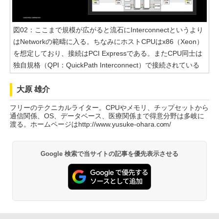
図02：ここまで規模が広がると流石にInterconnectというより
はNetworkの範疇に入る。ちなみにホストCPUはx86（Xeon）
を想定しており、接続はPCI Expressである。またCPU同士は
独自規格（QPI：QuickPath Interconnect）で接続されている
大原 雄介
フリーのテクニカルライター。CPUやメモリ、チップセットから
通信関係、OS、データベース、医療関係まで得意分野は多岐に
渡る。ホームページはhttp://www.yusuke-ohara.com/
Google 検索で当サイトの記事を優先表示させる