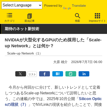
Powered by
Translate
INTERNET Watch
トピック
業界動向
技術/規格
カテゴリ
過去記事
検索
Impressサイト
期待のネット新技術
NVIDIAが大型化するGPUのため採用した「Scale-
up Network」とは何か？
Scale-up Network（1）
大原 雄介
2026年7月7日 06:00
リスト
今月から何回かに分けて、新しいトレンドとして定着
しつつあるScale-up Networkについて説明したいと思
う。この連載の中では、2025年10月公開「
Silicon Optic
sの現状（7）
」でNVLinkの現状を紹介したことで、間接