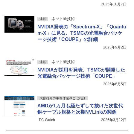
2025年10月7日
ネット新技術
連載
NVIDIA発表の「Spectrum-X」「Quantu
m-X」に見る、TSMCの光電融合パッケ
ージ技術「COUPE」の詳細
2025年9月2日
ネット新技術
連載
NVIDIAが採用を発表、TSMCが開発した
光電融合パッケージ技術「COUPE」
2025年8月5日
大原雄介の半導体業界こぼれ話
AMDが1カ月も経たずして抜けた次世代
銅ケーブル規格と次期NVLinkの関係
PC Watch
2026年3月12日