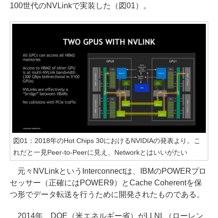
100世代のNVLinkで実装した（図01）。
図01：2018年のHot Chips 30におけるNVIDIAの発表より。こ
れだと一見Peer-to-Peerに見え、Networkとはいいがたい
元々NVLinkというInterconnectは、IBMのPOWERプロ
セッサー（正確にはPOWER9）とCache Coherentを保
つ形でデータ転送を行うために開発されたものである。
2014年、DOE（米エネルギー省）がLLNL（ローレン