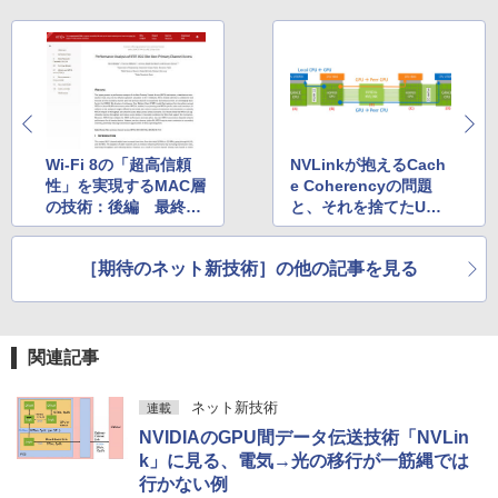
Wi-Fi 8の「超高信頼
NVLinkが抱えるCach
性」を実現するMAC層
e Coherencyの問題
の技術：後編 最終的
と、それを捨てたUALi
に“必須”になるのはど
nkのアプローチ
こまで？
［期待のネット新技術］の他の記事を見る
関連記事
ネット新技術
連載
NVIDIAのGPU間データ伝送技術「NVLin
k」に見る、電気→光の移行が一筋縄では
行かない例