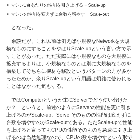
マシン1台あたりの性能を引き上げる = Scale-up
マシンの性能を変えずに台数を増やす = Scale-out
となった。
余談だが、これ以前は例えば小規模なNetworkを大規
模なものにすることをやはりScale-upという言い方で示
すことがあった。ただ実際には小規模なものを大規模に
拡充するよりは、小規模なものとは別に大規模なものを
構築してそちらに機材を移設というパターンの方が多か
ったためか、余りScale-upという用語は煩雑に使われる
ことはなかった気もする。
ではComputerというか主にServerでどう使い分けた
か？ というと、前述のようにServerの性能を更に引き
上げるのがScale-up、Serverそのものの性能は変えずに
台数を増やすのがScale-outである。ただScale-upで性能
を上げると言ってもCPUの性能そのものを急速に引き上
げるのは当然無理なので、CPUの数を増やすという形で