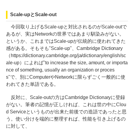
Scale-upとScale-out
今回取り上げるScale-upと対比されるのがScale-outで
あるが、実はNetworkの世界ではあまり馴染みがない。
というか、これまではScale-upが伝統的に使われてきた
感がある。そもそも"Scale-up"、Cambridge Dictionary
（https://dictionary.cambridge.org/ja/dictionary/english/sc
ale-up）によれば"to increase the size, amount, or importa
nce of something, usually an organization or proces
s"で、別にComputerやNetworkに限らずごく一般的に使
われてきた単語である。
反対に、Scale-outの方はCambridge Dictionaryに登録
がない。筆者の記憶が正しければ、これは世の中にClou
d Serviceというものが出来た前後での造語であったと思
う。使い分けを端的に整理すれば、性能を引き上げるの
に対して、