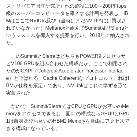
ス・リバモア国立研究所）他の施設に100～200PFlops
級のスーパーコンピュータを導入する計画を発表し、IB
MはここでNVIDIA及び（当時はまだNVIDIAには買収さ
れていなかった）Mellanoxと組んでSummit及びSierraと
いうシステムを導入する提案を行い、2018年に納入され
た。
このSummitとSierraはどちらもPOWER9プロセッサー
とV100 GPUを組み合わせた構成だが、ここで利用され
たのがCAPI（Coherent Accelerator Processor Interfac
e）と呼ばれる、Cache Coherentなプロトコル（これはI
BMが仕様を策定）であり、NVLinkはこれに準ずる形で
実装された。
なので、Summit/SierraではCPUとGPUがお互いのMe
moryをアクセスできるし、図01の構成ならGPU0とGPU
1は自身及びお互いのHBM2 Memoryを自由にアクセスで
きる構成になっている。