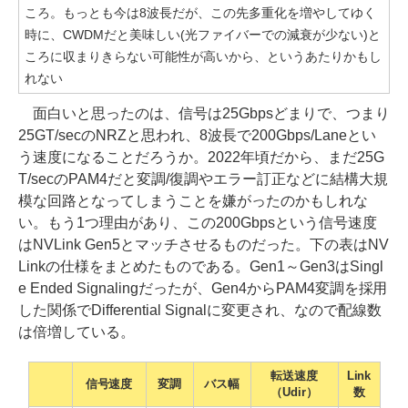
ころ。もっとも今は8波長だが、この先多重化を増やしてゆく
時に、CWDMだと美味しい(光ファイバーでの減衰が少ない)と
ころに収まりきらない可能性が高いから、というあたりかもし
れない
面白いと思ったのは、信号は25Gbpsどまりで、つまり
25GT/secのNRZと思われ、8波長で200Gbps/Laneとい
う速度になることだろうか。2022年頃だから、まだ25G
T/secのPAM4だと変調/復調やエラー訂正などに結構大規
模な回路となってしまうことを嫌がったのかもしれな
い。もう1つ理由があり、この200Gbpsという信号速度
はNVLink Gen5とマッチさせるものだった。下の表はNV
Linkの仕様をまとめたものである。Gen1～Gen3はSingl
e Ended Signalingだったが、Gen4からPAM4変調を採用
した関係でDifferential Signalに変更され、なので配線数
は倍増している。
転送速度
Link
信号速度
変調
バス幅
（Udir）
数