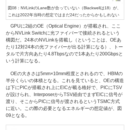
図08：NVLinkのLane数が合っていない（Blackwellは18）が、
これは2022年当時の想定ではまだ24だったからかもしれない
GPUに2組のOE（Optical Engine）が搭載され、ここ
からNVLink Switchに光ファイバーで接続されるという
構図だ。24本のNVLinkを搭載し（ということは、OEあ
たり12対24本の光ファイバーが出る計算になる）、トー
タルで片方向あたり4.8Tbpsなので1本あたり200Gbpsと
いう計算になる。
OEの大きさは5mm×10mm程度とされるので、HBMの
半分くらいの体積となる。これを見ていると、OEの構造
は下にPICが搭載され上にEICが載る格好で、PICにTSV
が設けられ、InterposerからTSV経由でまずEICに信号が
渡り、そこからPICに信号が渡されるというTSMC方式
に近い。この際の必要となるエネルギーの想定値が、図
09となる。