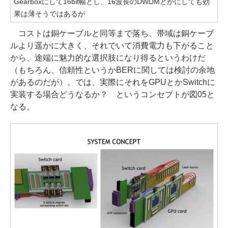
Gearboxにして16bit幅とし、16波長のDWDMとかにしても効
果は薄そうではあるが
コストは銅ケーブルと同等まで落ち、帯域は銅ケーブ
ルより遥かに大きく、それでいて消費電力も下がること
から、途端に魅力的な選択肢になり得るというわけだ
（もちろん、信頼性というかBERに関しては検討の余地
があるのだが）。では、実際にそれをGPUとかSwitchに
実装する場合どうなるか？ というコンセプトが図05と
なる。