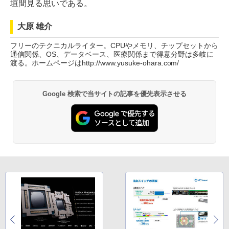
垣間見る思いである。
大原 雄介
フリーのテクニカルライター。CPUやメモリ、チップセットから
通信関係、OS、データベース、医療関係まで得意分野は多岐に
渡る。ホームページはhttp://www.yusuke-ohara.com/
Google 検索で当サイトの記事を優先表示させる