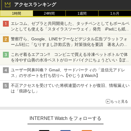
アクセスランキング
1時間
24時間
1週間
1カ月
エレコム、ゼブラと共同開発した、タッチペンとしてもボールペ
ンとしても使える「スタイラスツーウェイ」発売 iPadにも紙に
も、持ち替えずに書き込める
警察庁ら、Google、LINEヤフーなどデジタル広告プラットフォ
ーム5社に「なりすまし詐欺広告」対策強化を要請 著名人の写
真や映像を使った投資詐欺などへの対策として
これぞ着るエアコン!! コンビニで買える冷凍ペットボトルで体
を冷やす山善の水冷ベストがロードバイクにちょうどいい【ぼっ
ち・ざ・ろーど！その14】【空いた時間でなにしてる？】
ユーザー阿鼻叫喚？ Gmail、サードパーティの「送信元アドレ
ス」のサポートを打ち切りへ【やじうまWatch】
不正アクセスを受けていた将棋連盟のサイトが復旧、情報漏えい
は「痕跡なし」
もっと見る
INTERNET Watch をフォローする