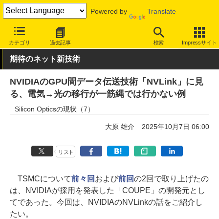
Powered by
Translate
INTERNET Watch
トピック
業界動向
技術/規格
カテゴリ
過去記事
検索
Impressサイト
期待のネット新技術
NVIDIAのGPU間データ伝送技術「NVLink」に見
る、電気→光の移行が一筋縄では行かない例
Silicon Opticsの現状（7）
大原 雄介
2025年10月7日 06:00
リスト
TSMCについて
前々回
および
前回
の2回で取り上げたの
は、NVIDIAが採用を発表した「COUPE」の開発元とし
てであった。今回は、NVIDIAのNVLinkの話をご紹介し
たい。