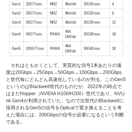
Gen1
20GT/sec
NRZ
8bit/dir
20GB/sec
4
Gen2
25GT/sec
NRZ
8bit/dir
25GB/sec
6
Gen3
50GT/sec
NRZ
4bit/dir
25GB/sec
12
4bit
Gen4
50GT/sec
PAM4
25GB/sec
18
Diff/dir
4bit
Gen5
100GT/sec
PAM4
50GB/sec
18
Diff/dir
それはともかくとして、実質的な信号1本あたりの速
度は20Gbps→25Gbps→50Gbps→100Gbps→200Gbps
と世代毎にどんどん高速化しているのが判る。このGen5
というのはBlackwell世代のものだが、2022年の時点で
はまだHopper（NVIDIA H100/H200）世代であり、NVLi
nk Gen4が利用されていた。なので次世代のBlackwellに
採用されるGen5の信号をOpticalで置き換えることを考
えた場合には、200Gbpsの信号が必要になるという判断
である。