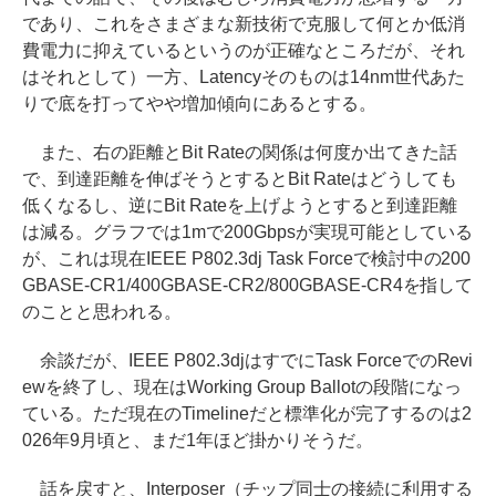
であり、これをさまざまな新技術で克服して何とか低消
費電力に抑えているというのが正確なところだが、それ
はそれとして）一方、Latencyそのものは14nm世代あた
りで底を打ってやや増加傾向にあるとする。
また、右の距離とBit Rateの関係は何度か出てきた話
で、到達距離を伸ばそうとするとBit Rateはどうしても
低くなるし、逆にBit Rateを上げようとすると到達距離
は減る。グラフでは1mで200Gbpsが実現可能としている
が、これは現在IEEE P802.3dj Task Forceで検討中の200
GBASE-CR1/400GBASE-CR2/800GBASE-CR4を指して
のことと思われる。
余談だが、IEEE P802.3djはすでにTask ForceでのRevi
ewを終了し、現在はWorking Group Ballotの段階になっ
ている。ただ現在のTimelineだと標準化が完了するのは2
026年9月頃と、まだ1年ほど掛かりそうだ。
話を戻すと、Interposer（チップ同士の接続に利用する