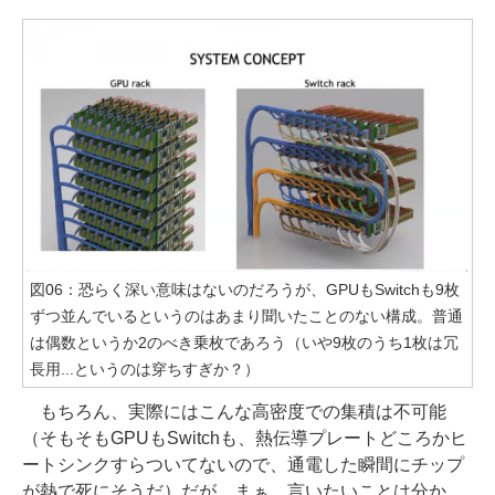
図06：恐らく深い意味はないのだろうが、GPUもSwitchも9枚
ずつ並んでいるというのはあまり聞いたことのない構成。普通
は偶数というか2のべき乗枚であろう（いや9枚のうち1枚は冗
長用...というのは穿ちすぎか？）
もちろん、実際にはこんな高密度での集積は不可能
（そもそもGPUもSwitchも、熱伝導プレートどころかヒ
ートシンクすらついてないので、通電した瞬間にチップ
が熱で死にそうだ）だが、まぁ、言いたいことは分か