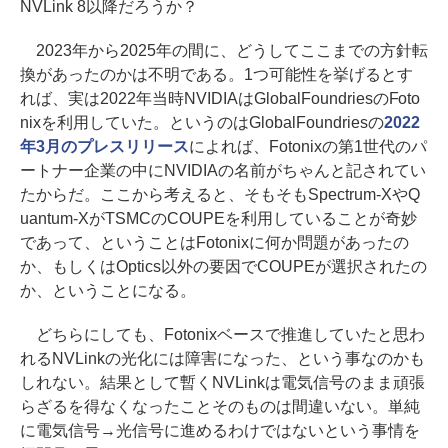
NVLink 8以降だろうか？
2023年から2025年の間に、どうしてここまでの方針転
換があったのかは不明である。1つ可能性を挙げるとす
れば、実は2022年当時NVIDIAはGlobalFoundriesのFoto
nixを利用していた。というのはGlobalFoundriesの
2022
年3月のプレスリリース
によれば、Fotonixの第1世代のパ
ートナー企業の中にNVIDIAの名前がちゃんと記されてい
たからだ。ここから考えると、そもそもSpectrum-XやQ
uantum-XがTSMCのCOUPEを利用していることが奇妙
であって、ということはFotonixに何か問題があったの
か、もしくはOptics以外の要因でCOUPEが選択されたの
か、ということになる。
どちらにしても、Fotonixベースで推進していたと思わ
れるNVLinkの光化には障害になった、という事なのかも
しれない。結果として暫くNVLinkは電気信号のまま頑張
らざるを得なくなったことそのものは間違いない。単純
に電気信号→光信号に進めるわけではないという事情を