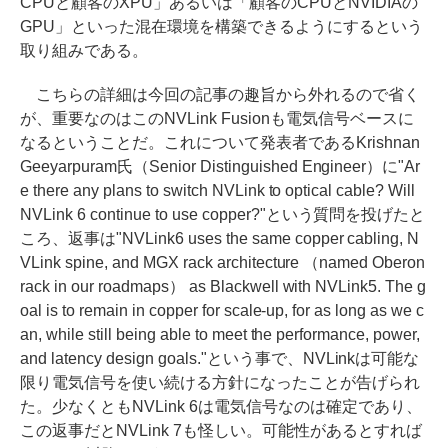
CPUと顧客のXPU」あるいは「顧客のCPUとNVIDIAの
GPU」といった混在環境を構築できるようにするという
取り組みである。
こちらの詳細は今回の記事の趣旨から外れるので省く
が、重要なのはこのNVLink Fusionも電気信号ベースに
なるということだ。これについて発表者であるKrishnan
Geeyarpuram氏（Senior Distinguished Engineer）に"Ar
e there any plans to switch NVLink to optical cable? Will
NVLink 6 continue to use copper?"という質問を投げたと
ころ、返事は"NVLink6 uses the same copper cabling, N
VLink spine, and MGX rack architecture （named Oberon
rack in our roadmaps） as Blackwell with NVLink5. The g
oal is to remain in copper for scale-up, for as long as we c
an, while still being able to meet the performance, power,
and latency design goals."という事で、NVLinkは可能な
限り電気信号を使い続ける方針になったことが告げられ
た。少なくともNVLink 6は電気信号なのは確定であり、
この返事だとNVLink 7も怪しい。可能性があるとすれば