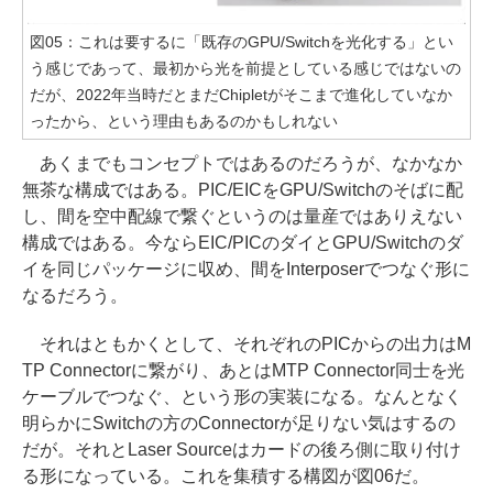
図05：これは要するに「既存のGPU/Switchを光化する」とい
う感じであって、最初から光を前提としている感じではないの
だが、2022年当時だとまだChipletがそこまで進化していなか
ったから、という理由もあるのかもしれない
あくまでもコンセプトではあるのだろうが、なかなか
無茶な構成ではある。PIC/EICをGPU/Switchのそばに配
し、間を空中配線で繋ぐというのは量産ではありえない
構成ではある。今ならEIC/PICのダイとGPU/Switchのダ
イを同じパッケージに収め、間をInterposerでつなぐ形に
なるだろう。
それはともかくとして、それぞれのPICからの出力はM
TP Connectorに繋がり、あとはMTP Connector同士を光
ケーブルでつなぐ、という形の実装になる。なんとなく
明らかにSwitchの方のConnectorが足りない気はするの
だが。それとLaser Sourceはカードの後ろ側に取り付け
る形になっている。これを集積する構図が図06だ。