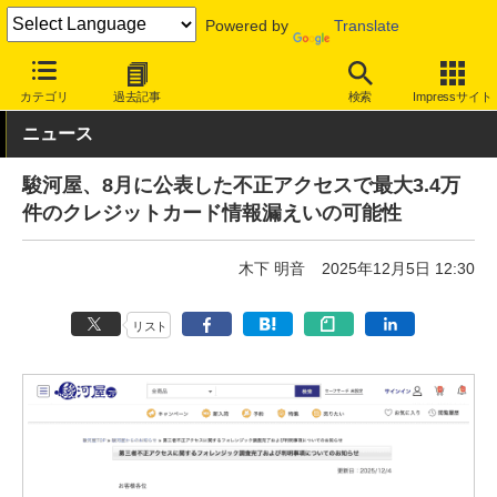
Powered by
Translate
INTERNET Watch
トピック
セキュリティ
インシデント/サイ
カテゴリ
過去記事
検索
Impressサイト
ニュース
駿河屋、8月に公表した不正アクセスで最大3.4万
件のクレジットカード情報漏えいの可能性
木下 明音
2025年12月5日 12:30
リスト