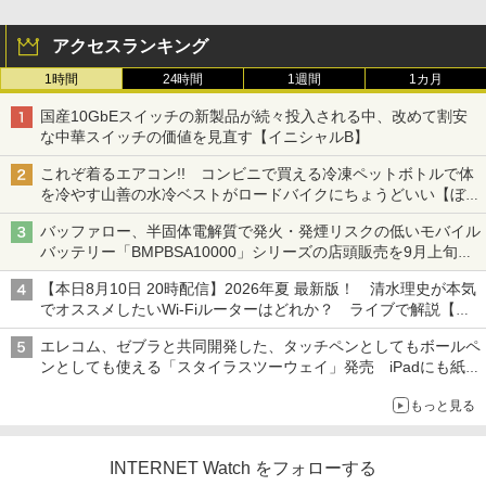
アクセスランキング
1時間
24時間
1週間
1カ月
国産10GbEスイッチの新製品が続々投入される中、改めて割安
な中華スイッチの価値を見直す【イニシャルB】
これぞ着るエアコン!! コンビニで買える冷凍ペットボトルで体
を冷やす山善の水冷ベストがロードバイクにちょうどいい【ぼっ
ち・ざ・ろーど！その14】【空いた時間でなにしてる？】
バッファロー、半固体電解質で発火・発煙リスクの低いモバイル
バッテリー「BMPBSA10000」シリーズの店頭販売を9月上旬に
開始
【本日8月10日 20時配信】2026年夏 最新版！ 清水理史が本気
でオススメしたいWi-Fiルーターはどれか？ ライブで解説【清
水理史の「イニシャルB」チャンネル】
エレコム、ゼブラと共同開発した、タッチペンとしてもボールペ
ンとしても使える「スタイラスツーウェイ」発売 iPadにも紙に
も、持ち替えずに書き込める
もっと見る
INTERNET Watch をフォローする