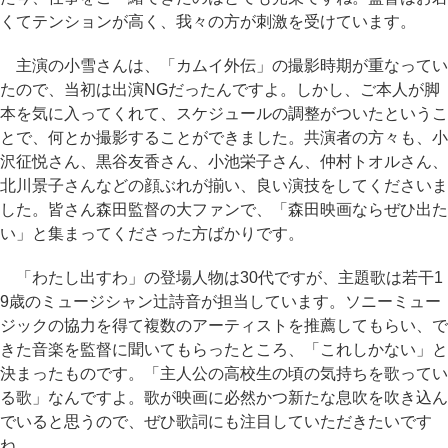
くてテンションが高く、我々の方が刺激を受けています。
主演の小雪さんは、「カムイ外伝」の撮影時期が重なってい
たので、当初は出演NGだったんですよ。しかし、ご本人が脚
本を気に入ってくれて、スケジュールの調整がついたというこ
とで、何とか撮影することができました。共演者の方々も、小
沢征悦さん、黒谷友香さん、小池栄子さん、仲村トオルさん、
北川景子さんなどの顔ぶれが揃い、良い演技をしてくださいま
した。皆さん森田監督の大ファンで、「森田映画ならぜひ出た
い」と集まってくださった方ばかりです。
「わたし出すわ」の登場人物は30代ですが、主題歌は若干1
9歳のミュージシャン辻詩音が担当しています。ソニーミュー
ジックの協力を得て複数のアーティストを推薦してもらい、で
きた音楽を監督に聞いてもらったところ、「これしかない」と
決まったものです。「主人公の高校生の頃の気持ちを歌ってい
る歌」なんですよ。歌が映画に必然かつ新たな息吹を吹き込ん
でいると思うので、ぜひ歌詞にも注目していただきたいです
ね。