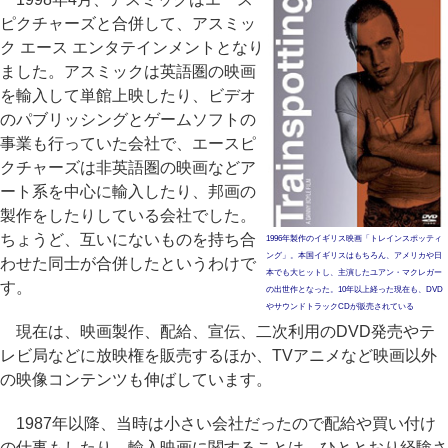
ピクチャーズと合併して、アスミッ
ク エース エンタテインメントとなり
ました。アスミックは英語圏の映画
を輸入して単館上映したり、ビデオ
のパブリッシングとゲームソフトの
事業も行っていた会社で、エースピ
クチャーズは非英語圏の映画などア
ート系を中心に輸入したり、邦画の
製作をしたりしている会社でした。
ちょうど、互いにないものを持ち合
1996年製作のイギリス映画「トレインスポッティ
ング」。本国イギリスはもちろん、アメリカや日
わせた同士が合併したというわけで
本でも大ヒットし、主演したユアン・マクレガー
す。
の出世作となった。10年以上経った現在も、DVD
やサウンドトラックCDが販売されている
現在は、映画製作、配給、宣伝、二次利用のDVD発売やテ
レビ局などに放映権を販売するほか、TVアニメなど映画以外
の映像コンテンツも伸ばしています。
1987年以降、当時は小さい会社だったので配給や買い付け
の仕事もしたり、輸入映画に関することは、ひととおり経験さ