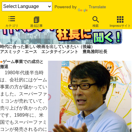
Powered by
Translate
カテゴリ
過去記事
検索
Impressサイト
時代に合った新しい映画を出していきたい（後編）
アスミック・エース エンタテインメント 豊島雅郎社長
●
ゲーム事業での成功と
撤退
1980年代後半当時
は、会社的にはゲーム
事業の方が儲かってい
ました。スーパーファ
ミコンが売れていて、
売り上げが良かったの
です。1989年に、米
国でもスーパーファミ
コンが発売されるのに