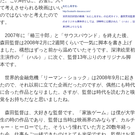
た。この時代に、お金につい
わたし出すわ
て考えさせられる映画はいい
http://watashi-dasuwa.com/
のではないかと考えたので
10月31日封切の映画「わたし出すわ」の公式サイト。森田芳光監督
す。
のオリジナル脚本作としては、1996年に公開された「（ハル）」以
来13年ぶりとなる
2007年に「椿三十郎」と「サウスバウンド」を終えた後、
森田監督は2008年2月に2週間くらいで一気に脚本を書き上げ
ました。構想はずっと前から温めていたそうです。深津絵里初
主演作の「（ハル）」に次ぐ、監督13年ぶりのオリジナル脚
本です。
世界的金融危機「リーマン・ショック」は2008年9月に起き
たので、それ以前に立てた企画だったのですが、偶然にも時代
に合った作品となりました。さすが、監督は時代を読む力と嗅
覚をお持ちだなと思いましたね。
森田監督は、大好きな監督です。「家族ゲーム」は僕が大学
生の時の作品であり、監督は当時は映画界のみならず、カルチ
ャー・ヒーローでした。そういう憧れていた方と20数年経っ
た今、仕事をご一緒できたのはとても光栄ですね。監督はお若