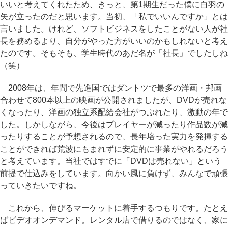
いいと考えてくれたため、きっと、第1期生だった僕に白羽の
矢が立ったのだと思います。当初、「私でいいんですか」とは
言いました。けれど、ソフトビジネスをしたことがない人が社
長を務めるより、自分がやった方がいいのかもしれないと考え
たのです。そもそも、学生時代のあだ名が「社長」でしたしね
（笑）
2008年は、年間で先進国ではダントツで最多の洋画・邦画
合わせて800本以上の映画が公開されましたが、DVDが売れな
くなったり、洋画の独立系配給会社がつぶれたり、激動の年で
した。しかしながら、今後はプレイヤーが減ったり作品数が減
ったりすることが予想されるので、長年培った実力を発揮する
ことができれば荒波にもまれずに安定的に事業がやれるだろう
と考えています。当社ではすでに「DVDは売れない」という
前提で仕込みをしています。向かい風に負けず、みんなで頑張
っていきたいですね。
これから、伸びるマーケットに着手するつもりです。たとえ
ばビデオオンデマンド。レンタル店で借りるのではなく、家に