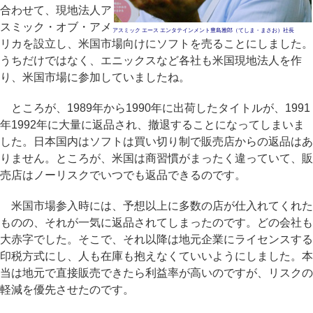
合わせて、現地法人ア
スミック・オブ・アメ
アスミック エース エンタテインメント豊島雅郎（てしま・まさお）社長
リカを設立し、米国市場向けにソフトを売ることにしました。
うちだけではなく、エニックスなど各社も米国現地法人を作
り、米国市場に参加していましたね。
ところが、1989年から1990年に出荷したタイトルが、1991
年1992年に大量に返品され、撤退することになってしまいま
した。日本国内はソフトは買い切り制で販売店からの返品はあ
りません。ところが、米国は商習慣がまったく違っていて、販
売店はノーリスクでいつでも返品できるのです。
米国市場参入時には、予想以上に多数の店が仕入れてくれた
ものの、それが一気に返品されてしまったのです。どの会社も
大赤字でした。そこで、それ以降は地元企業にライセンスする
印税方式にし、人も在庫も抱えなくていいようにしました。本
当は地元で直接販売できたら利益率が高いのですが、リスクの
軽減を優先させたのです。