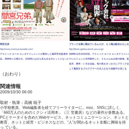
間宮兄弟
ブラック企業に勤めているんだが、もう俺は駄目かもしれ
http://www.mamiya-kyoudai.com/
http://black-genkai.asmik-ace.co.jp/
アスミック エース エンタテインメントが製作した森田芳光監督作
2009年11月21日封切。アスミック エース エンタテイメ
品。2006年に公開され、封切時には立ち見も出る大ヒットとなった
テレビジョンと共同製作した、２ちゃんねる発の映画。監
祐市、脚本：いずみ吉紘。母の死をきっかけにブラック企
して奮闘するプログラマーの主人公を小池徹平が演じる
（おわり）
関連情報
2009/10/30 06:00
取材・執筆：高橋 暁子
小学校教員、Web編集者を経てフリーライターに。mixi、SNSに詳しく、
「660万人のためのミクシィ活用本」（三 笠書房）などの著作が多数ある。
PCとケータイを含めたWebサービス、ネットコミュニケーション、ネットと
教育、ネットと経営・ビジネスなどの、“人”が関わるネット全般に興味を持
っ ている。