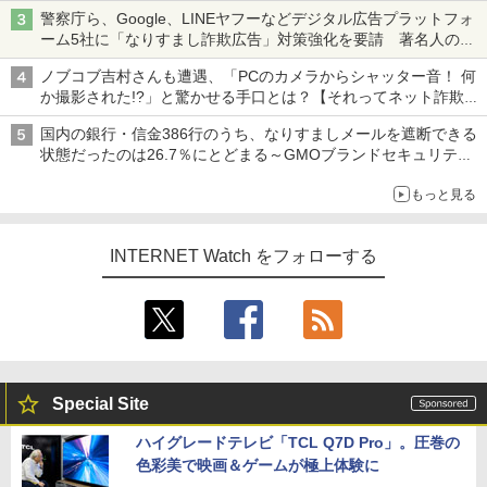
ち・ざ・ろーど！その14】【空いた時間でなにしてる？】
警察庁ら、Google、LINEヤフーなどデジタル広告プラットフォ
ーム5社に「なりすまし詐欺広告」対策強化を要請 著名人の写
真や映像を使った投資詐欺などへの対策として
ノブコブ吉村さんも遭遇、「PCのカメラからシャッター音！ 何
か撮影された!?」と驚かせる手口とは？【それってネット詐欺で
すよ！】
国内の銀行・信金386行のうち、なりすましメールを遮断できる
状態だったのは26.7％にとどまる～GMOブランドセキュリティ
調査
もっと見る
INTERNET Watch をフォローする
Special Site
ハイグレードテレビ「TCL Q7D Pro」。圧巻の
色彩美で映画＆ゲームが極上体験に