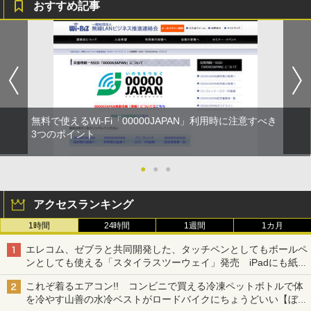
おすすめ記事
無料で使えるWi-Fi「00000JAPAN」利用時に注意すべき
3つのポイント
●
●
●
アクセスランキング
1時間
24時間
1週間
1カ月
エレコム、ゼブラと共同開発した、タッチペンとしてもボールペ
ンとしても使える「スタイラスツーウェイ」発売 iPadにも紙に
も、持ち替えずに書き込める
これぞ着るエアコン!! コンビニで買える冷凍ペットボトルで体
を冷やす山善の水冷ベストがロードバイクにちょうどいい【ぼっ