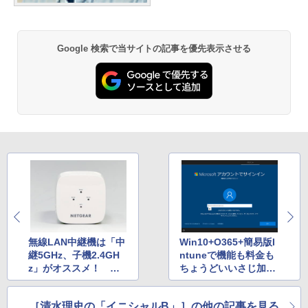
Google 検索で当サイトの記事を優先表示させる
無線LAN中継機は「中
Win10+O365+簡易版I
継5GHz、子機2.4GH
ntuneで機能も料金も
z」がオススメ！ 周
ちょうどいいさじ加
波数ごとに速度をテス
減 「Microsoft 365
ト
Business」に加入し
［清水理史の「イニシャルB」］の他の記事を見る
てみた