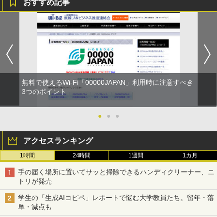
おすすめ記事
無料で使えるWi-Fi「00000JAPAN」利用時に注意すべき
3つのポイント
●
●
●
アクセスランキング
1時間
24時間
1週間
1カ月
手の届く場所に置いてサッと掃除できるハンディクリーナー、ニ
トリが発売
学生の「生成AIコピペ」レポートで悩む大学教員たち。留年・落
単・減点も