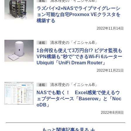
清水理史の「イニシャルB」
連載
ラズパイ×2+NASでライブマイグレーシ
ョン可能な自宅Proxmox VEクラスタを
構築する
2022年11月14日
清水理史の「イニシャルB」
連載
1台何役も使えて3万円台!? ビデオ監視も
VPN構築も“秒で”できるWi-Fi 6ルーター
Ubiquiti「UniFi Dream Router」
2022年11月21日
清水理史の「イニシャルB」
連載
NASでも動く！ Excel感覚で使えるウ
ェブデータベース「Baserow」と「Noc
oDB」
2022年8月8日
もっと関連記事を見る