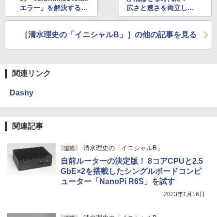
エラー」を解決する方
広さと速さを両立した
法を聞く、そして最終
常識破りのパワー系中
的に反省させる
継機 TP-Link「RE900
［清水理史の「イニシャルB」］の他の記事を見る
XD」
関連リンク
Dashy
関連記事
清水理史の「イニシャルB」
連載
自前ルーターの決定版！ 8コアCPUと2.5
GbE×2を搭載したシングルボードコンピ
ューター「NanoPi R6S」を試す
2023年1月16日