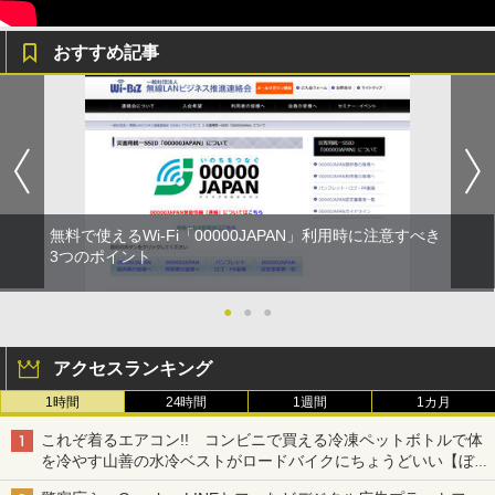
おすすめ記事
無料で使えるWi-Fi「00000JAPAN」利用時に注意すべき
3つのポイント
●
●
●
アクセスランキング
1時間
24時間
1週間
1カ月
これぞ着るエアコン!! コンビニで買える冷凍ペットボトルで体
を冷やす山善の水冷ベストがロードバイクにちょうどいい【ぼっ
ち・ざ・ろーど！その14】【空いた時間でなにしてる？】