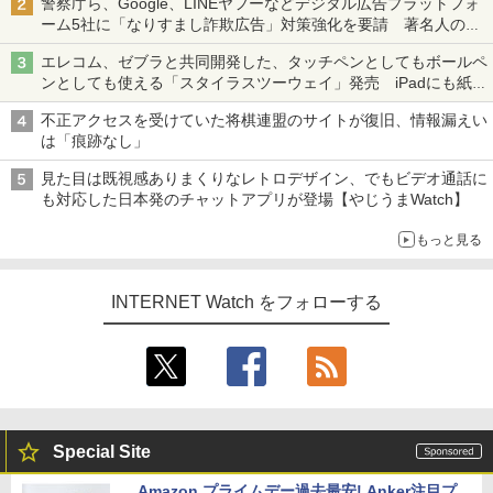
警察庁ら、Google、LINEヤフーなどデジタル広告プラットフォ
ーム5社に「なりすまし詐欺広告」対策強化を要請 著名人の写
真や映像を使った投資詐欺などへの対策として
エレコム、ゼブラと共同開発した、タッチペンとしてもボールペ
ンとしても使える「スタイラスツーウェイ」発売 iPadにも紙に
も、持ち替えずに書き込める
不正アクセスを受けていた将棋連盟のサイトが復旧、情報漏えい
は「痕跡なし」
見た目は既視感ありまくりなレトロデザイン、でもビデオ通話に
も対応した日本発のチャットアプリが登場【やじうまWatch】
もっと見る
INTERNET Watch をフォローする
Special Site
Amazon プライムデー過去最安! Anker注目プ