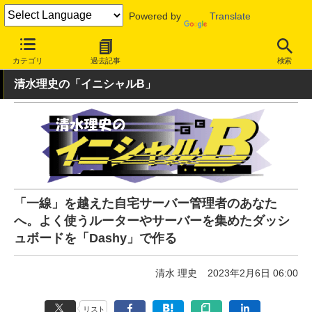
Powered by
Translate
INTERNET Watch
ハードウェア
LAN機器
その他
カテゴリ
過去記事
検索
清水理史の「イニシャルB」
「一線」を越えた自宅サーバー管理者のあなた
へ。よく使うルーターやサーバーを集めたダッシ
ュボードを「Dashy」で作る
清水 理史
2023年2月6日 06:00
リスト