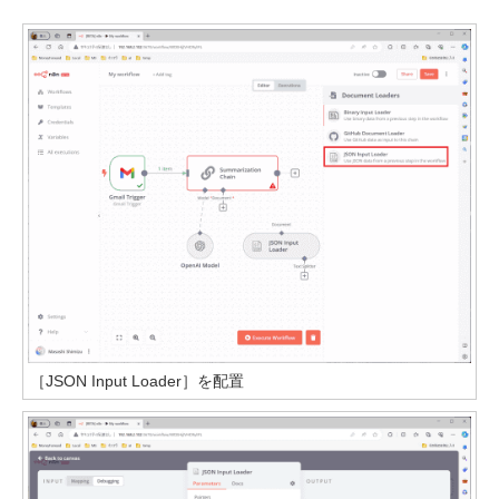
［JSON Input Loader］を配置