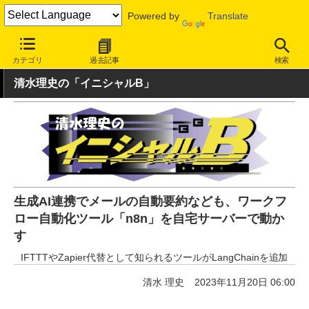
Powered by
Translate
INTERNET Watch
トピック
AI
カテゴリ
過去記事
検索
清水理史の「イニシャルB」
生成AI連携でメールの自動要約なども、ワークフ
ロー自動化ツール「n8n」を自宅サーバーで動か
す
IFTTTやZapier代替として知られるツールがLangChainを追加
清水 理史
2023年11月20日 06:00