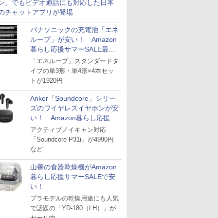
ン、でもビデオ通話にも対応した日本
のチャットアプリが登場
パナソニックの充電池「エネ
ループ」が安い！ Amazon
暮らし応援サマーSALE最終
日
「エネループ」スタンダードタ
イプの単3形・単4形×4本セッ
トが1920円
Anker「Soundcore」シリー
ズのワイヤレスイヤホンが安
い！ Amazon暮らし応援サ
マーSALE
アクティブノイキャン対応
「Soundcore P31i」が4990円
など
山善の食器乾燥機がAmazon
暮らし応援サマーSALEで安
い！
プラモデルの乾燥用途にも人気
で話題の「YD-180（LH）」が
セール中