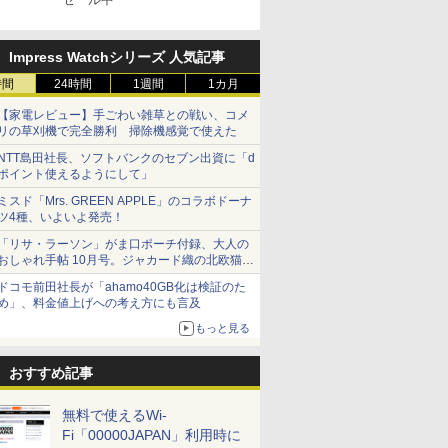
Impress Watchシリーズ 人気記事
時間
24時間
1週間
1カ月
【家電レビュー】手ごわい雑草との戦い、コメ
リの草刈機で完全勝利 掃除機感覚で使えた
NTT島田社長、ソフトバンクのセブン出資に「d
ポイント使えるようにして」
ミスド「Mrs. GREEN APPLE」のコラボドーナ
ツ4種、いよいよ発売！
「リサ・ラーソン」がま口ポーチ付録、大人の
おしゃれ手帖 10月号。ジャカード織の北欧猫デ
ザイン
ドコモ前田社長が「ahamo40GB化は検証のた
め」、料金値上げへの考え方にも言及
もっと見る
おすすめ記事
無料で使えるWi-
Fi「00000JAPAN」利用時に