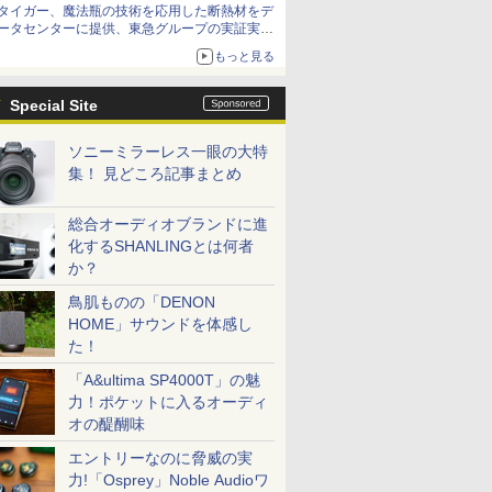
タイガー、魔法瓶の技術を応用した断熱材をデ
ータセンターに提供、東急グループの実証実験
で 「ステンレス密封真空断熱パネル TIVIP」
もっと見る
Special Site
ソニーミラーレス一眼の大特
集！ 見どころ記事まとめ
総合オーディオブランドに進
化するSHANLINGとは何者
か？
鳥肌ものの「DENON
HOME」サウンドを体感し
た！
「A&ultima SP4000T」の魅
力！ポケットに入るオーディ
オの醍醐味
エントリーなのに脅威の実
力!「Osprey」Noble Audioワ