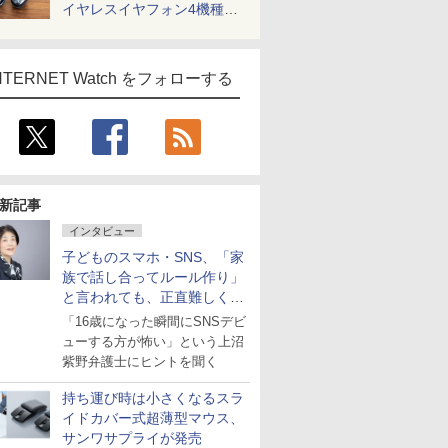
イヤレスイヤフォン4機種を
一気に聴く
NTERNET Watch をフォローする
新記事
インタビュー
子どものスマホ・SNS、「家
族で話し合ってルール作り」
と言われても、正直難しくな
いですか？
「16歳になった瞬間にSNSデビ
ューする方が怖い」という上沼
紫野弁護士にヒントを聞く
持ち運び時は小さくなるスラ
イドカバー式超薄型マウス、
サンワサプライが発売