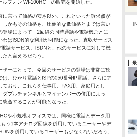
ルフォン WI-100HC」の販売を開始した。
に言って価格の安さ以外、これといった訴求点が
。しかもその価格も、圧倒的な低価格とまでは言い
I
の登場によって、2回線の同時通話や電話機ごとに
わばISDN的な利用が可能になった。直収サービス
IP電話サービス、ISDNと、他のサービスに対して機
したと言えるだろう。
最
ーザーにとって、今回のサービスの登場は非常に歓
は、ひかり電話とISPの050番号IP電話、さらにア
しており、これらを仕事用、FAX用、家庭用とし
、ダブルチャンネルとマイナンバーの併用によっ
に統合することが可能となった。
HOや小規模オフィスでは、同様に電話とデータ用
用にもう1本アナログ回線を併用しているユーザーやデ
SDNを併用しているユーザーも少なくないだろう。