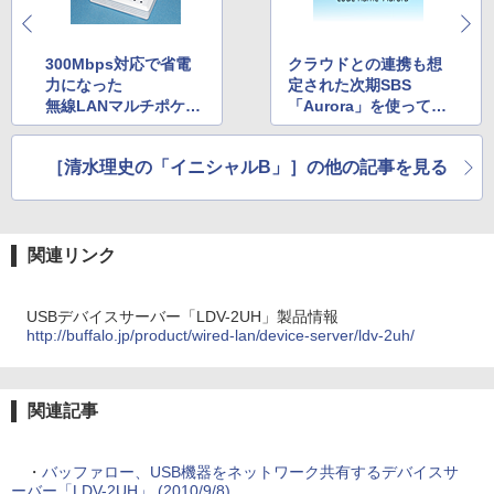
300Mbps対応で省電
クラウドとの連携も想
力になった
定された次期SBS
無線LANマルチポケッ
「Aurora」を使ってみ
トルーター「MZK-MF
る
300N」
［清水理史の「イニシャルB」］の他の記事を見る
関連リンク
USBデバイスサーバー「LDV-2UH」製品情報
http://buffalo.jp/product/wired-lan/device-server/ldv-2uh/
関連記事
・
バッファロー、USB機器をネットワーク共有するデバイスサ
ーバー「LDV-2UH」 (2010/9/8)