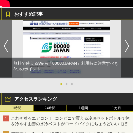
おすすめ記事
無料で使えるWi-Fi「00000JAPAN」利用時に注意すべき
3つのポイント
●
●
●
アクセスランキング
1時間
24時間
1週間
1カ月
これぞ着るエアコン!! コンビニで買える冷凍ペットボトルで体
を冷やす山善の水冷ベストがロードバイクにちょうどいい【ぼっ
ち・ざ・ろーど！その14】【空いた時間でなにしてる？】