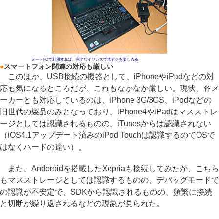
ノートPCで利用すれば、完全ワイヤレスで地デジを楽しめる
●
スマートフォン関連の対応も厳しい
このほか、USB接続の機器として、iPhoneやiPadなどの対
応も気になるところだが、これもなかなか厳しい。現状、各メ
ーカーとも対応しているのは、iPhone 3G/3GS、iPodなどの
旧世代の製品のみとなっており、iPhone4やiPadはマスストレ
ージとしては認識されるものの、iTunesからは認識されない
（iOS4.1アップデート済みのiPod Touchは認識するのでOSで
はなくハードの違い）。
また、Andoroidを搭載したXepriaも接続してみたが、こちら
もマスストレージとしては認識するものの、デバッグモードで
の認識が不安定で、SDKから認識されるものの、頻繁に接続
と切断が繰り返されるなどの現象が見られた。