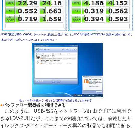
USB2.0接続のHDD（500GB）をローカルに接続した場合（左）と、LDV-2UH接続のIEEE802.11n/g無線LAN経由（右）での
速度の比較。速度はローカルにはとてもかなわない
他のユーザーが使っているときは切断要求を送信することができる
●
バッファロー製機器を利用できる
このように、USB機器をネットワーク経由で手軽に利用で
きるLDV-2UHだが、ここまでの機能については、前述したサ
イレックスやアイ・オー・データ機器の製品でも利用できる。