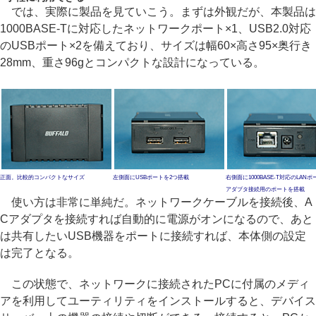
では、実際に製品を見ていこう。まずは外観だが、本製品は
1000BASE-Tに対応したネットワークポート×1、USB2.0対応
のUSBポート×2を備えており、サイズは幅60×高さ95×奥行き
28mm、重さ96gとコンパクトな設計になっている。
正面。比較的コンパクトなサイズ
左側面にUSBポートを2つ搭載
右側面に1000BASE-T対応のLANポ
アダプタ接続用のポートを搭載
使い方は非常に単純だ。ネットワークケーブルを接続後、A
Cアダプタを接続すれば自動的に電源がオンになるので、あと
は共有したいUSB機器をポートに接続すれば、本体側の設定
は完了となる。
この状態で、ネットワークに接続されたPCに付属のメディ
アを利用してユーティリティをインストールすると、デバイス