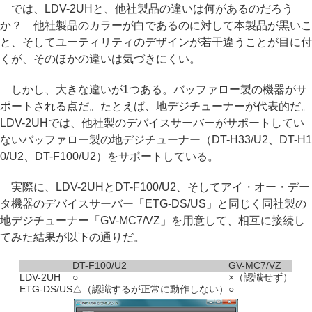
では、LDV-2UHと、他社製品の違いは何があるのだろう
か？ 他社製品のカラーが白であるのに対して本製品が黒いこ
と、そしてユーティリティのデザインが若干違うことが目に付
くが、そのほかの違いは気づきにくい。
しかし、大きな違いが1つある。バッファロー製の機器がサ
ポートされる点だ。たとえば、地デジチューナーが代表的だ。
LDV-2UHでは、他社製のデバイスサーバーがサポートしてい
ないバッファロー製の地デジチューナー（DT-H33/U2、DT-H1
0/U2、DT-F100/U2）をサポートしている。
実際に、LDV-2UHとDT-F100/U2、そしてアイ・オー・デー
タ機器のデバイスサーバー「ETG-DS/US」と同じく同社製の
地デジチューナー「GV-MC7/VZ」を用意して、相互に接続し
てみた結果が以下の通りだ。
DT-F100/U2
GV-MC7/VZ
LDV-2UH
○
×（認識せず）
ETG-DS/US
△（認識するが正常に動作しない）
○