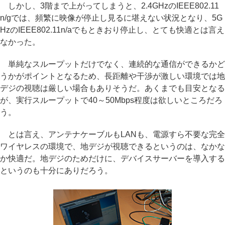
しかし、3階まで上がってしまうと、2.4GHzのIEEE802.11
n/gでは、頻繁に映像が停止し見るに堪えない状況となり、5G
HzのIEEE802.11n/aでもときおり停止し、とても快適とは言え
なかった。
単純なスループットだけでなく、連続的な通信ができるかど
うかがポイントとなるため、長距離や干渉が激しい環境では地
デジの視聴は厳しい場合もありそうだ。あくまでも目安となる
が、実行スループットで40～50Mbps程度は欲しいところだろ
う。
とは言え、アンテナケーブルもLANも、電源すら不要な完全
ワイヤレスの環境で、地デジが視聴できるというのは、なかな
か快適だ。地デジのためだけに、デバイスサーバーを導入する
というのも十分にありだろう。