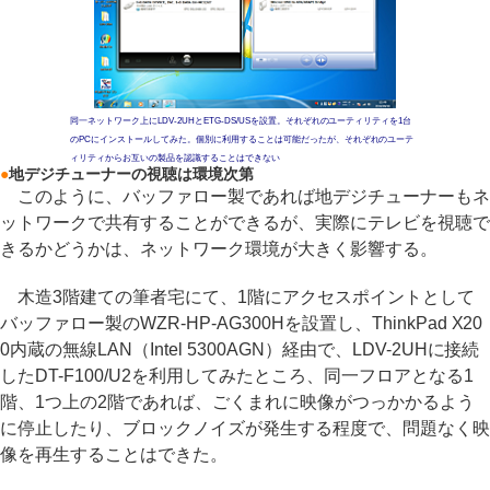
同一ネットワーク上にLDV-2UHとETG-DS/USを設置。それぞれのユーティリティを1台
のPCにインストールしてみた。個別に利用することは可能だったが、それぞれのユーテ
ィリティからお互いの製品を認識することはできない
●
地デジチューナーの視聴は環境次第
このように、バッファロー製であれば地デジチューナーもネ
ットワークで共有することができるが、実際にテレビを視聴で
きるかどうかは、ネットワーク環境が大きく影響する。
木造3階建ての筆者宅にて、1階にアクセスポイントとして
バッファロー製のWZR-HP-AG300Hを設置し、ThinkPad X20
0内蔵の無線LAN（Intel 5300AGN）経由で、LDV-2UHに接続
したDT-F100/U2を利用してみたところ、同一フロアとなる1
階、1つ上の2階であれば、ごくまれに映像がつっかかるよう
に停止したり、ブロックノイズが発生する程度で、問題なく映
像を再生することはできた。