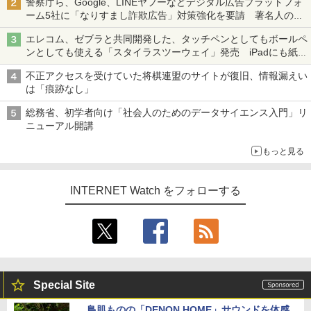
警察庁ら、Google、LINEヤフーなどデジタル広告プラットフォ
ーム5社に「なりすまし詐欺広告」対策強化を要請 著名人の写
真や映像を使った投資詐欺などへの対策として
エレコム、ゼブラと共同開発した、タッチペンとしてもボールペ
ンとしても使える「スタイラスツーウェイ」発売 iPadにも紙に
も、持ち替えずに書き込める
不正アクセスを受けていた将棋連盟のサイトが復旧、情報漏えい
は「痕跡なし」
総務省、初学者向け「社会人のためのデータサイエンス入門」リ
ニューアル開講
もっと見る
INTERNET Watch をフォローする
Special Site
鳥肌ものの「DENON HOME」サウンドを体感