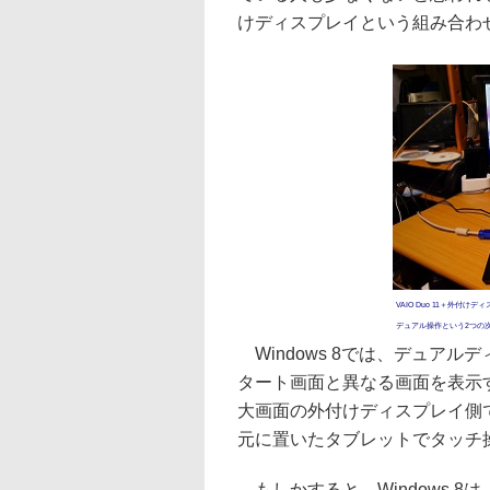
けディスプレイという組み合わ
VAIO Duo 11＋外
デュアル操作という2つの
Windows 8では、デュア
タート画面と異なる画面を表示
大画面の外付けディスプレイ側
元に置いたタブレットでタッチ
もしかすると、Windows 