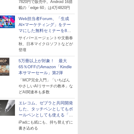
7820円で販売中。Android 16搭
載の「edge 60」は4万4820円
Web担当者Forum、「生成
AI×マーケティング」をテー
マにした無料セミナーを8月
27日にオンライン開催
サイバーエージェントや文藝春
秋、日本マイクロソフトなどが
登壇
5万冊以上が対象！ 最大
65％OFFのAmazon「Kindle
本サマーセール」第2弾
「MCP完全入門」「いちばん
やさしいAIリサーチの教本」な
どAI関連本も多数
エレコム、ゼブラと共同開発
した、タッチペンとしてもボ
ールペンとしても使える「ス
タイラスツーウェイ」発売
iPadにも紙にも、持ち替えずに
書き込める