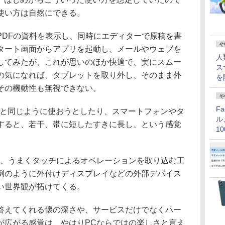
使い方は自然にできる。
DFの資料を表示し、同時にエディターで原稿を書
や
タート画面からアプリを起動し、メールやウェブを
人
してみたが、これが思いのほか快適で、実にスムー
ス
の気になれば、タブレットを取り外し、そのまま外
を
その機動性も無視できない。
や
F
のPCと同じように使おうとしたり、スマートフォンやタ
ル
すると、若干、帯に短したすきに長し、という感覚
1
価
、うまくタッチによるオペレーションを取り込む工
例のように外付けディスプレイなどの外部デバイス
い世界観が拓けてくる。
えてくれる懐の深さや、サービスだけでなくハー
が広がる感覚は、やはりPCならではの楽しさと言え