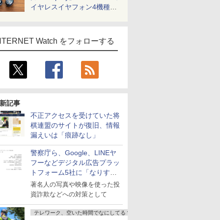
イヤレスイヤフォン4機種を
一気に聴く
NTERNET Watch をフォローする
新記事
不正アクセスを受けていた将
棋連盟のサイトが復旧、情報
漏えいは「痕跡なし」
警察庁ら、Google、LINEヤ
フーなどデジタル広告プラッ
トフォーム5社に「なりすま
し詐欺広告」対策強化を要請
著名人の写真や映像を使った投
資詐欺などへの対策として
テレワーク、空いた時間でなにしてる？