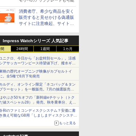
モリへのアップグレードも可能
消費者庁、希少な商品を安く
販売すると見せかける偽通販
サイトに注意喚起、サイト名
とドメイン名を公表
Impress Watchシリーズ 人気記事
時間
24時間
1週間
1カ月
ユニクロ、今日から「お盆特別セール」。涼感
シアサッカーワンピース待望値下げ、撥水ギア
ショーツは1990円に
東映の歴代オープニング映像がカプセルトイ
に。全5種で8月下旬発売
カルディ、オンライン限定「ネコバッグ＆タン
ブラーセット」を一般販売。7月の抽選販売の
当選無効分
はやぶさ50％オフの「新幹線eチケット（トク
だ値スペシャル28）」発売。秋冬乗車分、えき
ねっと限定
令和のファミコンディスクシステム？安価に書
き換え可能なGB用「しましまディスクシステ
ム」
もっと見る