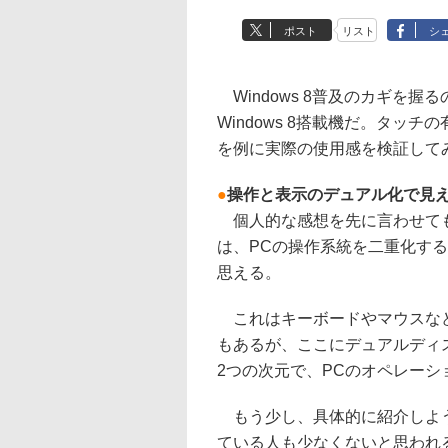
ポスト
リスト
シ
Windows 8普及のカギを
Windows 8搭載機だ。タッ
を例に実際の使用感を検証して
●
操作と表示のデュアル化で見
個人的な感想を先に言わせてもら
は、PCの操作系統を二重化す
思える。
これはキーボードやマウスなど
もあるが、ここにデュアルディ
2つの次元で、PCのオペレー
もう少し、具体的に紹介しよう
ている人も少なくないと思われるが