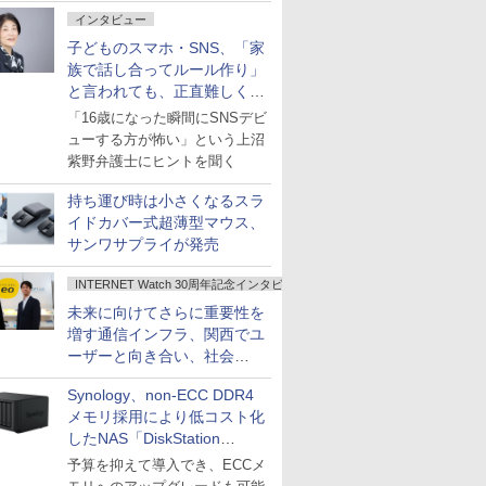
インタビュー
子どものスマホ・SNS、「家
族で話し合ってルール作り」
と言われても、正直難しくな
いですか？
「16歳になった瞬間にSNSデビ
ューする方が怖い」という上沼
紫野弁護士にヒントを聞く
持ち運び時は小さくなるスラ
イドカバー式超薄型マウス、
サンワサプライが発売
INTERNET Watch 30周年記念インタビュー
未来に向けてさらに重要性を
増す通信インフラ、関西でユ
ーザーと向き合い、社会
の“あたらしい”を起動し続け
Synology、non-ECC DDR4
る～オプテージ
メモリ採用により低コスト化
したNAS「DiskStation
neo+」シリーズ
予算を抑えて導入でき、ECCメ