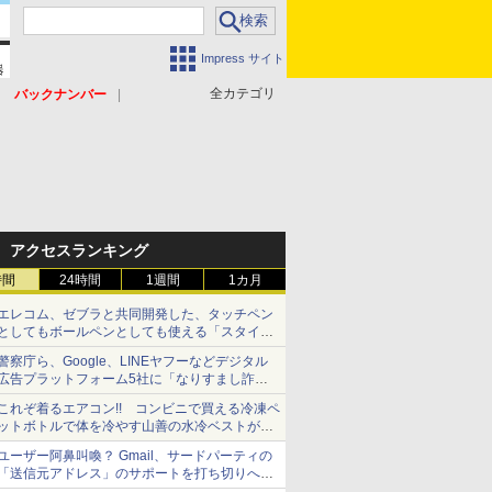
Impress サイト
全カテゴリ
バックナンバー
アクセスランキング
時間
24時間
1週間
1カ月
エレコム、ゼブラと共同開発した、タッチペン
としてもボールペンとしても使える「スタイラ
スツーウェイ」発売 iPadにも紙にも、持ち替
警察庁ら、Google、LINEヤフーなどデジタル
えずに書き込める
広告プラットフォーム5社に「なりすまし詐欺
広告」対策強化を要請 著名人の写真や映像を
これぞ着るエアコン!! コンビニで買える冷凍ペ
使った投資詐欺などへの対策として
ットボトルで体を冷やす山善の水冷ベストがロ
ードバイクにちょうどいい【ぼっち・ざ・ろー
ユーザー阿鼻叫喚？ Gmail、サードパーティの
ど！その14】【空いた時間でなにしてる？】
「送信元アドレス」のサポートを打ち切りへ
【やじうまWatch】