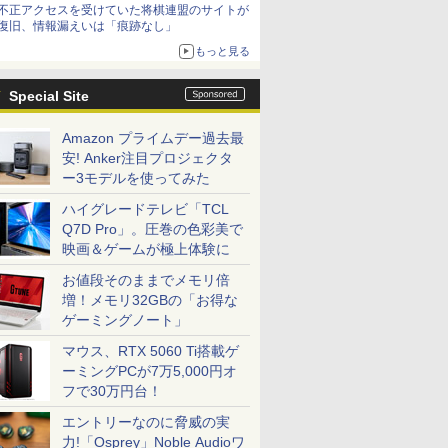
不正アクセスを受けていた将棋連盟のサイトが
復旧、情報漏えいは「痕跡なし」
もっと見る
Special Site
Amazon プライムデー過去最
安! Anker注目プロジェクタ
ー3モデルを使ってみた
ハイグレードテレビ「TCL
Q7D Pro」。圧巻の色彩美で
映画＆ゲームが極上体験に
お値段そのままでメモリ倍
増！メモリ32GBの「お得な
ゲーミングノート」
マウス、RTX 5060 Ti搭載ゲ
ーミングPCが7万5,000円オ
フで30万円台！
エントリーなのに脅威の実
力!「Osprey」Noble Audioワ