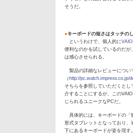
そうだ。
●
キーボードの短さはタッチの
というわけで、個人的に
VAIO
便利なのかを試しているのだが、い
は感心させられる。
製品の詳細なレビューについては
（
http://pc.watch.impress.co.j
そちらを参照していただくとし
介することにするが、このVAIO
じられるユニークなPCだ。
具体的には、キーボードの「狭さ」
形式タブレットとなっており、
下にあるキーボードが姿を現す