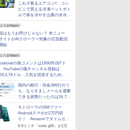
これぞ着るエアコン!! コン
ビニで買える冷凍ペットボト
ルで体を冷やす山善の水冷ベ
ストがロードバイクにちょう
じうまWatch
どいい【ぼっち・ざ・ろー
ど！その14】
類はもうお呼びじゃない？ 米ニュー
サイトがAIクローラー対象の広告配信
開始
じうまWatch
acebookの偽コメントは1000件287ド
、YouTubeの偽チャンネル登録は
000人78ドル…人気を捏造するための
格リストが公開中
国内の銀行・信金386行のう
ち、なりすましメールを遮断
できる状態だったのは26.7％
にとどまる～GMOブランド
モトローラのSIMフリー
セキュリティ調査
Androidスマホが2万円切
り！ Amazonでタイムセー
ル
6.9インチ「moto g06」が1万