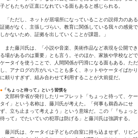
子どもたちが正直になれている面もあると感じられる。
「ただし、ネットが居場所になっていることの説得力のある
証拠がなく、主張しづらい。教育に関係している我々の感覚で
しかないため、証拠を出していくことが課題。」
また藤川氏は、「小説や音楽、美術作品など表現を公開でき
る場があるのは重要」とも言う。そのほか、家族や学校などで
ケータイを使うことで、人間関係が円滑になる面もある。ただ
し、アナログの方がいいことも多く、ネットやケータイばかり
に頼りすぎず、組み合わせて利用することが大前提だ。
●
「ちょっと待って」という習慣を
文部科学省が発行したリーフレット「ちょっと待って、ケー
タイ」という名称は、藤川氏が考えた。「何事も鵜呑みにせ
ず、立ち止まって考えよう」という意味だ。この「『ちょっと
待って』でたいていの犯罪は防げる」と藤川氏は強調する。
藤川氏は、ケータイは子どもの自室に持ち込ませず、リビン