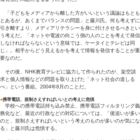
「子どもをメディアから離した方がいいという議論はもとも
とあるが、あくまでバランスの問題」と藤川氏。何も考えずに
引き離すより、メディアリテラシーを身に付けさせるべきとい
う考えだ。「ネットや電波の向こう側の人のことを考えて発信
しなければならないという意味では、ケータイとテレビは同
じ」。相手からどう見えるかを考えて情報を発信することが重
要なのだ。
その後、NHK教育テレビに協力して作られたのが、架空請
求と個人情報などの問題を取り上げた「ネット社会の道しる
べ」という番組。2004年8月のことだ。
●
携帯電話、規制さえすればいいとの考えに危惧
学校への携帯電話持ち込み禁止、携帯電話フィルタリング義
務化など、最近の行政などの対応については、「後追いが多い
のと、規制さえすればいいという考えのものが多いのが気にな
る」と藤川氏は危惧する。