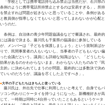
「学校としては携帯電話持ち込み禁止は当然だが、石川県の
条例のように携帯電話所持禁止とするのは安易すぎる」。所持
を禁止すれば問題が起きないと思っていることや、条例がある
と教員側が指導しなくてもいいと思ってしまわないかが心配と
いうのだ。
条例は、自治体の青少年問題協議会などで審議され、最終的
には議会で決まる。藤川氏も千葉県の協議会に参加している
が、メンバーは「子どもを保護しましょう」という規制派ばか
りで、民間事業者の人もいないし、当事者の子どももいない偏
った会議だという。議員にも詳細な知識はない。「どうしたら
効果があるのかわからないまま、わからない人たちのみで『民
主的』に決められてしまうのが問題。最終的には多数決で決め
ていいのだろうが、議論を尽くした上ですべき」。
●
大半の子どもたちはきちんと使っている
藤川氏は、外出先で仕事に利用したいと考えて、自身でもパ
ソコン代わりにケータイを持つようになった。新機種好きが高
じて、一時期は同時に4台持っていたこともあるというケータ
イ好きだ。「学生と話すと、学生よりも詳しい」というくらい