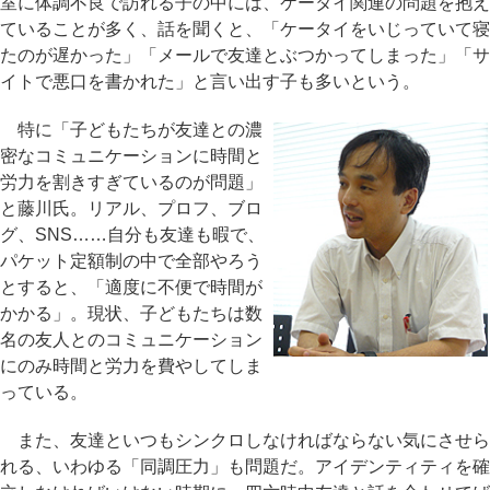
室に体調不良で訪れる子の中には、ケータイ関連の問題を抱え
ていることが多く、話を聞くと、「ケータイをいじっていて寝
たのが遅かった」「メールで友達とぶつかってしまった」「サ
イトで悪口を書かれた」と言い出す子も多いという。
特に「子どもたちが友達との濃
密なコミュニケーションに時間と
労力を割きすぎているのが問題」
と藤川氏。リアル、プロフ、ブロ
グ、SNS……自分も友達も暇で、
パケット定額制の中で全部やろう
とすると、「適度に不便で時間が
かかる」。現状、子どもたちは数
名の友人とのコミュニケーション
にのみ時間と労力を費やしてしま
っている。
また、友達といつもシンクロしなければならない気にさせら
れる、いわゆる「同調圧力」も問題だ。アイデンティティを確