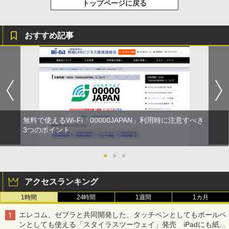
トップページに戻る
おすすめ記事
無料で使えるWi-Fi「00000JAPAN」利用時に注意すべき
3つのポイント
●
●
●
アクセスランキング
1時間
24時間
1週間
1カ月
エレコム、ゼブラと共同開発した、タッチペンとしてもボールペ
ンとしても使える「スタイラスツーウェイ」発売 iPadにも紙に