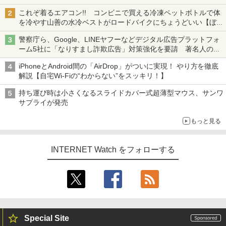
も、持ち替えずに書き込める
これぞ着るエアコン!! コンビニで買える冷凍ペットボトルで体
を冷やす山善の水冷ベストがロードバイクにちょうどいい【ぼっ
ち・ざ・ろーど！その14】【空いた時間でなにしてる？】
警察庁ら、Google、LINEヤフーなどデジタル広告プラットフォ
ーム5社に「なりすまし詐欺広告」対策強化を要請 著名人の写
真や映像を使った投資詐欺などへの対策として
iPhoneとAndroid間の「AirDrop」がついに実現！ やり方を徹底
解説【自宅Wi-Fiの“わからない”をスッキリ！】
持ち運び時は小さくなるスライドカバー式超薄型マウス、サンワ
サプライが発売
もっと見る
INTERNET Watch をフォローする
Special Site