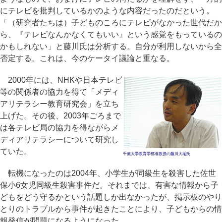
にテレビを批判しているかのような内容だったのだという。
「（研究者たちは）子どものころにテレビがなかった世代だか
ら、『テレビなんかなくてもいい』という感覚をもっているの
かもしれない」と藤川氏は分析する。自分が利用しないから全
否定する。これは、今のケータイ議論と重なる。
2000年には、NHKや日本テレビ
等の関係者の協力を得て「メディ
アリテラシー教育研究会」を立ち
上げた。その後、2003年ごろまで
は各テレビ局の協力を得ながらメ
ディアリテラシーについて研究し
ていた。
千葉大学教育学部准教授の藤川大祐氏
転機になったのは2004年、小学生が同級生を殺害した佐世
保小6女児同級生殺害事件だ。それまでは、有害な情報から子
どもをどう守るかという話題しか出なかったが、掲示板のやり
とりのトラブルから事件が起きたことにより、子どもからの情
報発信が問題になるようになった。