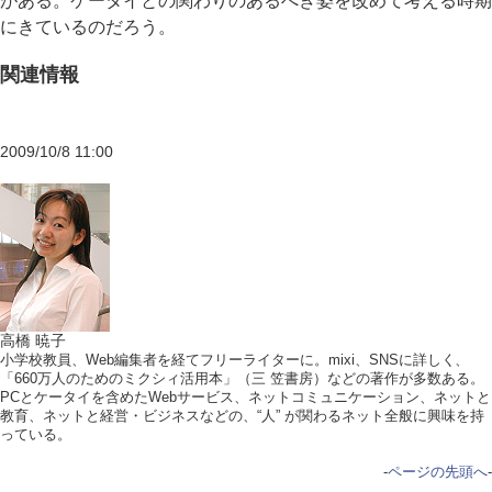
がある。ケータイとの関わりのあるべき姿を改めて考える時期
にきているのだろう。
関連情報
2009/10/8 11:00
高橋 暁子
小学校教員、Web編集者を経てフリーライターに。mixi、SNSに詳しく、
「660万人のためのミクシィ活用本」（三 笠書房）などの著作が多数ある。
PCとケータイを含めたWebサービス、ネットコミュニケーション、ネットと
教育、ネットと経営・ビジネスなどの、“人” が関わるネット全般に興味を持
っている。
-
ページの先頭へ
-