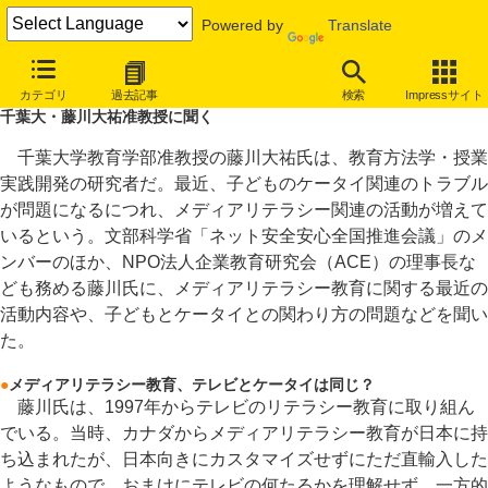
Powered by
Translate
10代のネット利用を追う
カテゴリ
過去記事
検索
Impressサイト
子どものケータイ利用、「ちょっと待って」の習慣を
千葉大・藤川大祐准教授に聞く
千葉大学教育学部准教授の藤川大祐氏は、教育方法学・授業
実践開発の研究者だ。最近、子どものケータイ関連のトラブル
が問題になるにつれ、メディアリテラシー関連の活動が増えて
いるという。文部科学省「ネット安全安心全国推進会議」のメ
ンバーのほか、NPO法人企業教育研究会（ACE）の理事長な
ども務める藤川氏に、メディアリテラシー教育に関する最近の
活動内容や、子どもとケータイとの関わり方の問題などを聞い
た。
●
メディアリテラシー教育、テレビとケータイは同じ？
藤川氏は、1997年からテレビのリテラシー教育に取り組ん
でいる。当時、カナダからメディアリテラシー教育が日本に持
ち込まれたが、日本向きにカスタマイズせずにただ直輸入した
ようなもので、おまけにテレビの何たるかを理解せず、一方的