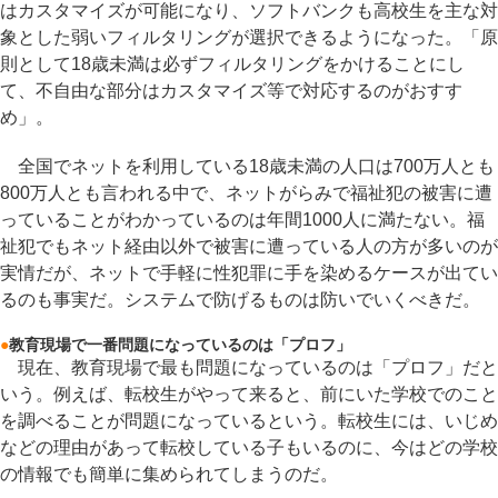
はカスタマイズが可能になり、ソフトバンクも高校生を主な対
象とした弱いフィルタリングが選択できるようになった。「原
則として18歳未満は必ずフィルタリングをかけることにし
て、不自由な部分はカスタマイズ等で対応するのがおすす
め」。
全国でネットを利用している18歳未満の人口は700万人とも
800万人とも言われる中で、ネットがらみで福祉犯の被害に遭
っていることがわかっているのは年間1000人に満たない。福
祉犯でもネット経由以外で被害に遭っている人の方が多いのが
実情だが、ネットで手軽に性犯罪に手を染めるケースが出てい
るのも事実だ。システムで防げるものは防いでいくべきだ。
●
教育現場で一番問題になっているのは「プロフ」
現在、教育現場で最も問題になっているのは「プロフ」だと
いう。例えば、転校生がやって来ると、前にいた学校でのこと
を調べることが問題になっているという。転校生には、いじめ
などの理由があって転校している子もいるのに、今はどの学校
の情報でも簡単に集められてしまうのだ。