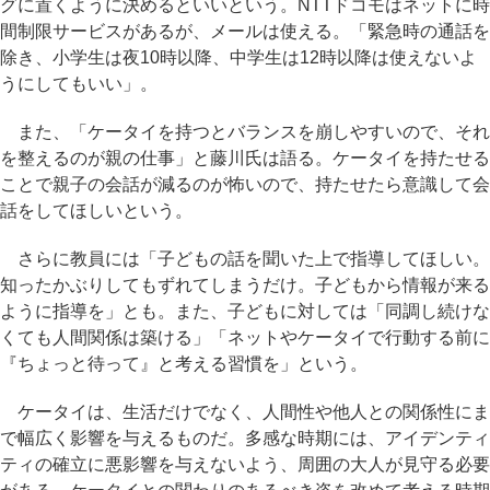
グに置くように決めるといいという。NTTドコモはネットに時
間制限サービスがあるが、メールは使える。「緊急時の通話を
除き、小学生は夜10時以降、中学生は12時以降は使えないよ
うにしてもいい」。
また、「ケータイを持つとバランスを崩しやすいので、それ
を整えるのが親の仕事」と藤川氏は語る。ケータイを持たせる
ことで親子の会話が減るのが怖いので、持たせたら意識して会
話をしてほしいという。
さらに教員には「子どもの話を聞いた上で指導してほしい。
知ったかぶりしてもずれてしまうだけ。子どもから情報が来る
ように指導を」とも。また、子どもに対しては「同調し続けな
くても人間関係は築ける」「ネットやケータイで行動する前に
『ちょっと待って』と考える習慣を」という。
ケータイは、生活だけでなく、人間性や他人との関係性にま
で幅広く影響を与えるものだ。多感な時期には、アイデンティ
ティの確立に悪影響を与えないよう、周囲の大人が見守る必要