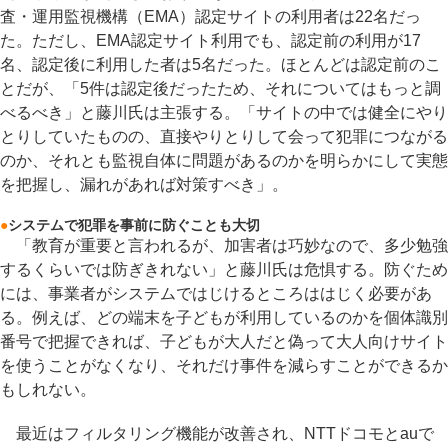
査・運用監視機構（EMA）認定サイトの利用者は22名だっ
た。ただし、EMA認定サイト利用でも、認定前の利用が17
名、認定後に利用した者は5名だった。ほとんどは認定前のこ
とだが、「5件は認定後だったため、それについてはもっと調
べるべき」と藤川氏は主張する。「サイトの中では健全にやり
とりしていたものの、直接やりとりして会って犯罪につながる
のか、それとも監視自体に問題があるのかを明らかにして実態
を把握し、漏れがあれば対策すべき」。
●
システムで犯罪を事前に防ぐことも大切
「教育が重要と言われるが、加害者は巧妙なので、多少勉強
するくらいでは防ぎきれない」と藤川氏は危惧する。防ぐため
には、事業者がシステムではじけるところははじく必要があ
る。例えば、どの端末を子どもが利用しているのかを個体識別
番号で把握できれば、子どもが大人だと偽って大人向けサイト
を使うことがなくなり、それだけ事件を減らすことができるか
もしれない。
最近はフィルタリング機能が改善され、NTTドコモとauで