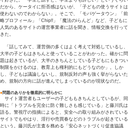
だから、ケータイに拒否感はないが、「子どもの使うサイトは
使わないのでわからない」。そこで、「モバゲータウン」「前
略プロフィール」「Chip!!」「魔法のiらんど」など、子どもに
人気のあるサイトの運営事業者に話を聞き、情報交換を行って
きた。
「話してみて、運営側の多くはよく考えて対処しているし、
大半の子どもはきちんと使っていることがわかった。確かに問
題は起きているが、大半のきちんとしている子どもにもきつい
制限をかけるのは、教育上も権利的にもどうなのか」。しか
し、子どもは議論しないし、規制反対の声も強く挙がらないた
め、規制の方向に話が進んでしまっているのが現状なのだ。
●
問題のありかを徹底的に明らかに
サイト運営者もユーザーの子どももきちんとしているが、同
時に「トラブルを完全に防ぐ難しさも感じている」と藤川氏は
語る。警視庁の指摘によると、安全への取り組みがされている
サイトでもやはり、淫行や売買春などのトラブルが起きている
という。藤川氏が主査を務める「安心ネットづくり促進協議