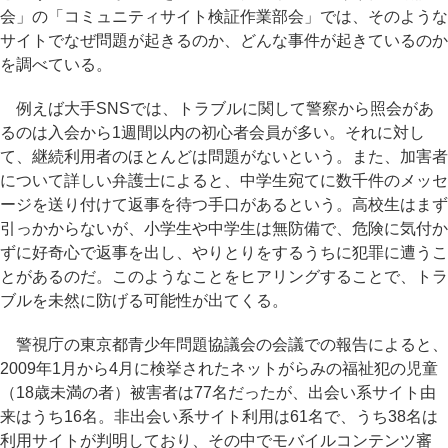
会」の「コミュニティサイト検証作業部会」では、そのような
サイトでなぜ問題が起きるのか、どんな事件が起きているのか
を調べている。
例えば大手SNSでは、トラブルに関して警察から照会があ
るのは入会から1週間以内の初心者会員が多い。それに対し
て、継続利用者のほとんどは問題がないという。また、加害者
について詳しい弁護士によると、中学生宛てに数千件のメッセ
ージを送り付けて返事を待つ手口があるという。高校生はまず
引っかからないが、小学生や中学生は無防備で、危険に気付か
ずに好奇心で返事を出し、やりとりをするうちに犯罪に遭うこ
とがあるのだ。このようなことをヒアリングすることで、トラ
ブルを未然に防げる可能性が出てくる。
警視庁の東京都青少年問題協議会の会議での報告によると、
2009年1月から4月に検挙されたネットがらみの福祉犯の児童
（18歳未満の者）被害者は77名だったが、出会い系サイト由
来はうち16名。非出会い系サイト利用は61名で、うち38名は
利用サイトが判明しており、その中でモバイルコンテンツ審