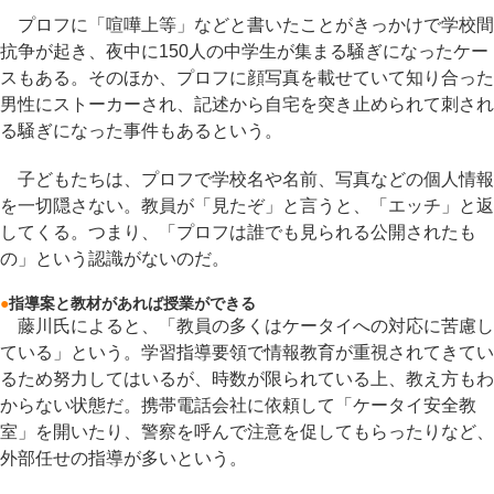
プロフに「喧嘩上等」などと書いたことがきっかけで学校間
抗争が起き、夜中に150人の中学生が集まる騒ぎになったケー
スもある。そのほか、プロフに顔写真を載せていて知り合った
男性にストーカーされ、記述から自宅を突き止められて刺され
る騒ぎになった事件もあるという。
子どもたちは、プロフで学校名や名前、写真などの個人情報
を一切隠さない。教員が「見たぞ」と言うと、「エッチ」と返
してくる。つまり、「プロフは誰でも見られる公開されたも
の」という認識がないのだ。
●
指導案と教材があれば授業ができる
藤川氏によると、「教員の多くはケータイへの対応に苦慮し
ている」という。学習指導要領で情報教育が重視されてきてい
るため努力してはいるが、時数が限られている上、教え方もわ
からない状態だ。携帯電話会社に依頼して「ケータイ安全教
室」を開いたり、警察を呼んで注意を促してもらったりなど、
外部任せの指導が多いという。