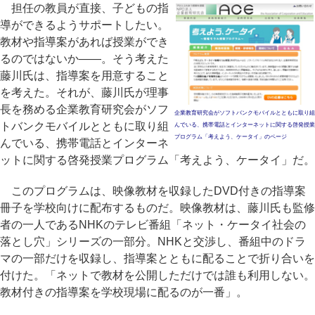
担任の教員が直接、子どもの指
導ができるようサポートしたい。
教材や指導案があれば授業ができ
るのではないか――。そう考えた
藤川氏は、指導案を用意すること
を考えた。それが、藤川氏が理事
長を務める企業教育研究会がソフ
企業教育研究会がソフトバンクモバイルとともに取り組
トバンクモバイルとともに取り組
んでいる、携帯電話とインターネットに関する啓発授業
プログラム「考えよう、ケータイ」のページ
んでいる、携帯電話とインターネ
ットに関する啓発授業プログラム「考えよう、ケータイ」だ。
このプログラムは、映像教材を収録したDVD付きの指導案
冊子を学校向けに配布するものだ。映像教材は、藤川氏も監修
者の一人であるNHKのテレビ番組「ネット・ケータイ社会の
落とし穴」シリーズの一部分。NHKと交渉し、番組中のドラ
マの一部だけを収録し、指導案とともに配ることで折り合いを
付けた。「ネットで教材を公開しただけでは誰も利用しない。
教材付きの指導案を学校現場に配るのが一番」。