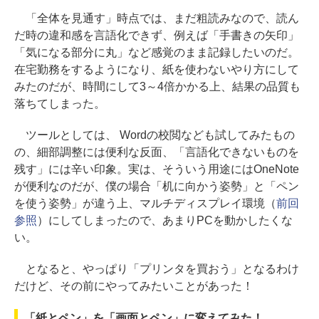
「全体を見通す」時点では、まだ粗読みなので、読ん
だ時の違和感を言語化できず、例えば「手書きの矢印」
「気になる部分に丸」など感覚のまま記録したいのだ。
在宅勤務をするようになり、紙を使わないやり方にして
みたのだが、時間にして3～4倍かかる上、結果の品質も
落ちてしまった。
ツールとしては、 Wordの校閲なども試してみたもの
の、細部調整には便利な反面、「言語化できないものを
残す」には辛い印象。実は、そういう用途にはOneNote
が便利なのだが、僕の場合「机に向かう姿勢」と「ペン
を使う姿勢」が違う上、マルチディスプレイ環境（
前回
参照
）にしてしまったので、あまりPCを動かしたくな
い。
となると、やっぱり「プリンタを買おう」となるわけ
だけど、その前にやってみたいことがあった！
「紙とペン」を「画面とペン」に変えてみた！