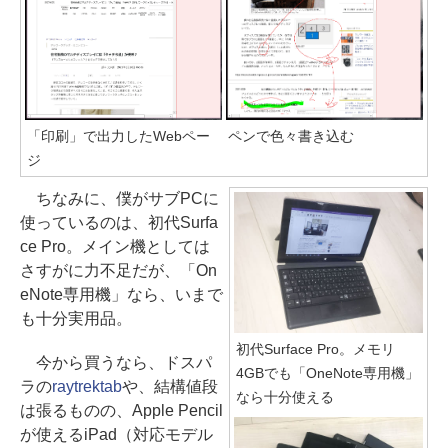
「印刷」で出力したWebペー
ペンで色々書き込む
ジ
ちなみに、僕がサブPCに
使っているのは、初代Surfa
ce Pro。メイン機としては
さすがに力不足だが、「On
eNote専用機」なら、いまで
も十分実用品。
初代Surface Pro。メモリ
今から買うなら、ドスパ
4GBでも「OneNote専用機」
ラの
raytrektab
や、結構値段
なら十分使える
は張るものの、Apple Pencil
が使えるiPad（対応モデル