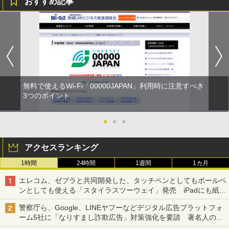
おすすめ記事
無料で使えるWi-Fi「00000JAPAN」利用時に注意すべき
3つのポイント
●
●
●
アクセスランキング
1時間
24時間
1週間
1カ月
エレコム、ゼブラと共同開発した、タッチペンとしてもボールペ
ンとしても使える「スタイラスツーウェイ」発売 iPadにも紙に
も、持ち替えずに書き込める
警察庁ら、Google、LINEヤフーなどデジタル広告プラットフォ
ーム5社に「なりすまし詐欺広告」対策強化を要請 著名人の写
真や映像を使った投資詐欺などへの対策として