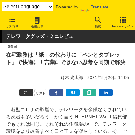
Powered by
Translate
INTERNET Watch
トピック
仕事/働き方
テレワーク
カテゴリ
過去記事
検索
Impressサイト
テレワークグッズ・ミニレビュー
第9回
在宅勤務は「紙」の代わりに「ペンとタブレッ
ト」で快適に！言葉にできない思考を同期で解決
鈴木 光太郎
2021年8月20日 14:05
リスト
新型コロナの影響で、テレワークを余儀なくされてい
る読者も多いだろう。かく言うINTERNET Watch編集部
でもそれは同じ。それぞれの住環境の中で、テレワーク
環境をより改善すべく日々工夫を凝らしている。そこで