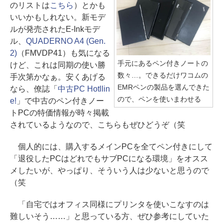
のリストは
こちら
）とかも
いいかもしれない。新モデ
ルが発売されたE-Inkモデ
ル、
QUADERNO A4 (Gen.
2)
（FMVDP41）も気になる
手元にあるペン付きノートの
けど、これは同期の使い勝
数々…。できるだけワコムの
手次第かなぁ。安くあげる
EMRペンの製品を選んできた
なら、僚誌「
中古PC Hotllin
ので、ペンを使いまわせる
e!
」で中古のペン付きノー
トPCの特価情報が時々掲載
されているようなので、こちらもぜひどうぞ（笑
個人的には、購入するメインPCを全てペン付きにして
「退役したPCはどれでもサブPCになる環境」をオスス
メしたいが、やっぱり、そういう人は少ないと思うので
（笑
「自宅ではオフィス同様にプリンタを使いこなすのは
難しいそう……」と思っている方、ぜひ参考にしていた