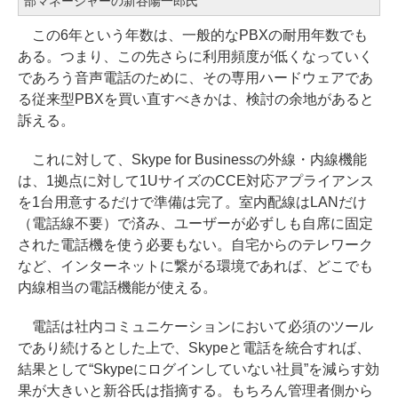
部マネージャーの新谷陽一郎氏
この6年という年数は、一般的なPBXの耐用年数でも
ある。つまり、この先さらに利用頻度が低くなっていく
であろう音声電話のために、その専用ハードウェアであ
る従来型PBXを買い直すべきかは、検討の余地があると
訴える。
これに対して、Skype for Businessの外線・内線機能
は、1拠点に対して1UサイズのCCE対応アプライアンス
を1台用意するだけで準備は完了。室内配線はLANだけ
（電話線不要）で済み、ユーザーが必ずしも自席に固定
された電話機を使う必要もない。自宅からのテレワーク
など、インターネットに繋がる環境であれば、どこでも
内線相当の電話機能が使える。
電話は社内コミュニケーションにおいて必須のツール
であり続けるとした上で、Skypeと電話を統合すれば、
結果として“Skypeにログインしていない社員”を減らす効
果が大きいと新谷氏は指摘する。もちろん管理者側から