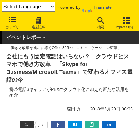
Powered by
Translate
INTERNET Watch
イベント
Microsoft
カテゴリ
過去記事
検索
Impressサイト
イベントレポート
働き方改革を成功に導くOffice 365の「コミュニケーション変革」
会社にもう固定電話はいらない？ クラウドとス
マホで働き方改革 「Skype for
Business/Microsoft Teams」で変わるオフィス電
話の今
携帯電話3キャリアがPBXのクラウド化に加えた新たな活用を
紹介
森田 秀一
2018年3月29日 06:05
リスト