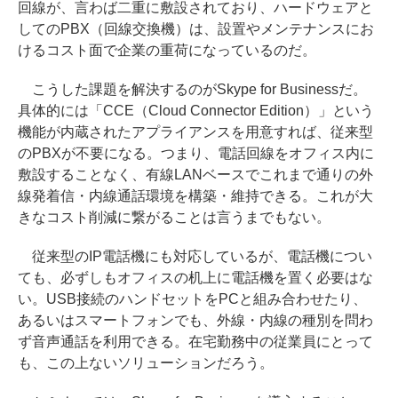
回線が、言わば二重に敷設されており、ハードウェアと
してのPBX（回線交換機）は、設置やメンテナンスにお
けるコスト面で企業の重荷になっているのだ。
こうした課題を解決するのがSkype for Businessだ。
具体的には「CCE（Cloud Connector Edition）」という
機能が内蔵されたアプライアンスを用意すれば、従来型
のPBXが不要になる。つまり、電話回線をオフィス内に
敷設することなく、有線LANベースでこれまで通りの外
線発着信・内線通話環境を構築・維持できる。これが大
きなコスト削減に繋がることは言うまでもない。
従来型のIP電話機にも対応しているが、電話機につい
ても、必ずしもオフィスの机上に電話機を置く必要はな
い。USB接続のハンドセットをPCと組み合わせたり、
あるいはスマートフォンでも、外線・内線の種別を問わ
ず音声通話を利用できる。在宅勤務中の従業員にとって
も、この上ないソリューションだろう。