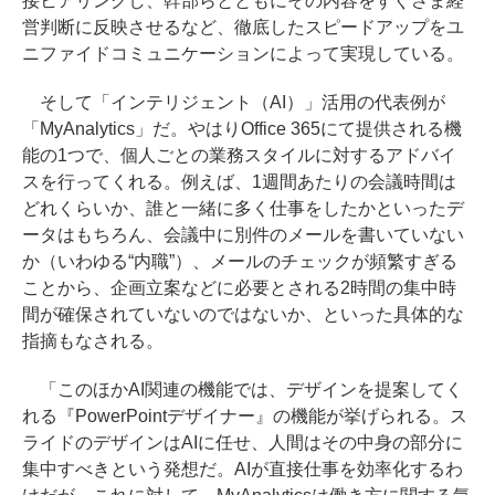
接ヒアリングし、幹部らとともにその内容をすぐさま経
営判断に反映させるなど、徹底したスピードアップをユ
ニファイドコミュニケーションによって実現している。
そして「インテリジェント（AI）」活用の代表例が
「MyAnalytics」だ。やはりOffice 365にて提供される機
能の1つで、個人ごとの業務スタイルに対するアドバイ
スを行ってくれる。例えば、1週間あたりの会議時間は
どれくらいか、誰と一緒に多く仕事をしたかといったデ
ータはもちろん、会議中に別件のメールを書いていない
か（いわゆる“内職”）、メールのチェックが頻繁すぎる
ことから、企画立案などに必要とされる2時間の集中時
間が確保されていないのではないか、といった具体的な
指摘もなされる。
「このほかAI関連の機能では、デザインを提案してく
れる『PowerPointデザイナー』の機能が挙げられる。ス
ライドのデザインはAIに任せ、人間はその中身の部分に
集中すべきという発想だ。AIが直接仕事を効率化するわ