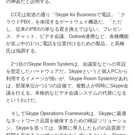
の神器だと説明する。
CCEは前述の通り「Skype for Businessで電話」「ク
ラウドPBX」を体現するゲートウェイ機器だ。「ただ
し、従来のPBXの単なる置き換えではない。プレゼン
ス、チャット、ビデオ会議、Outlook連携など、各種機能
が並ぶ中の1つに電話を位置付けるための製品」と高橋
氏は強調する。
2つ目のSkype Room Systemは、会議室などへの常設
を想定したハードウェアだ。Skypeというと個人PCから
利用するイメージが強いが、Skype Room Systemがあれ
ば、部屋単位かつ1つの設備で、複数人が同時にSkype会
議を行える。本格的なビデオ会議システムの代替になる
というわけだ。
そしてSkype Operations Frameworkは、Skypeに最適
なネットワーク品質を確保するための検証ソリューショ
ン。Skypeを巡っては、実際に導入したものの品質面で