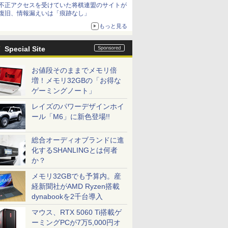
不正アクセスを受けていた将棋連盟のサイトが
復旧、情報漏えいは「痕跡なし」
もっと見る
Special Site
お値段そのままでメモリ倍
増！メモリ32GBの「お得な
ゲーミングノート」
レイズのパワーデザインホイ
ール「M6」に新色登場!!
総合オーディオブランドに進
化するSHANLINGとは何者
か？
メモリ32GBでも予算内。産
経新聞社がAMD Ryzen搭載
dynabookを2千台導入
マウス、RTX 5060 Ti搭載ゲ
ーミングPCが7万5,000円オ