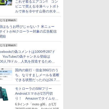
これぞ着るエアコン!! コン
ビニで買える冷凍ペットボト
ルで体を冷やす山善の水冷ベ
ストがロードバイクにちょう
じうまWatch
どいい【ぼっち・ざ・ろー
ど！その14】
類はもうお呼びじゃない？ 米ニュー
サイトがAIクローラー対象の広告配信
開始
じうまWatch
acebookの偽コメントは1000件287ド
、YouTubeの偽チャンネル登録は
000人78ドル…人気を捏造するための
格リストが公開中
国内の銀行・信金386行のう
ち、なりすましメールを遮断
できる状態だったのは26.7％
にとどまる～GMOブランド
モトローラのSIMフリー
セキュリティ調査
Androidスマホが2万円切
り！ Amazonでタイムセー
ル
6.9インチ「moto g06」が1万