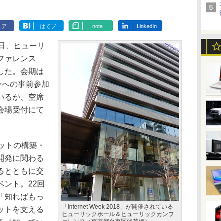
ェア
はてブ
note
LinkedIn
7日、ヒューリ
ファレンス
した。会期は
ンへの事前参加
いるが、空席
会場受付にて
ーネットの構築・
開発に関わる
るとともに交
ント。22回
「知ればもっ
「Internet Week 2018」が開催されている
ットを支える
ヒューリックホール＆ヒューリックカンフ