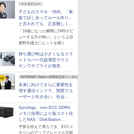
インタビュー
子どものスマホ・SNS、「家
族で話し合ってルール作り」
と言われても、正直難しくな
いですか？
「16歳になった瞬間にSNSデビ
ューする方が怖い」という上沼
紫野弁護士にヒントを聞く
持ち運び時は小さくなるスラ
イドカバー式超薄型マウス、
サンワサプライが発売
INTERNET Watch 30周年記念インタビュー
未来に向けてさらに重要性を
増す通信インフラ、関西でユ
ーザーと向き合い、社会
の“あたらしい”を起動し続け
Synology、non-ECC DDR4
る～オプテージ
メモリ採用により低コスト化
したNAS「DiskStation
neo+」シリーズ
予算を抑えて導入でき、ECCメ
モリへのアップグレードも可能