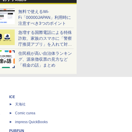
無料で使えるWi-
Fi「00000JAPAN」利用時に
注意すべき3つのポイント
急増する国際電話による特殊
詐欺、家族のスマホに「警察
庁推奨アプリ」を入れて対策
しよう！
住民税が高い自治体ランキン
グ、源泉徴収票の見方など
「税金の話」まとめ
ICE
天海社
ス
Comic curea
impress QuickBooks
PUBFUN