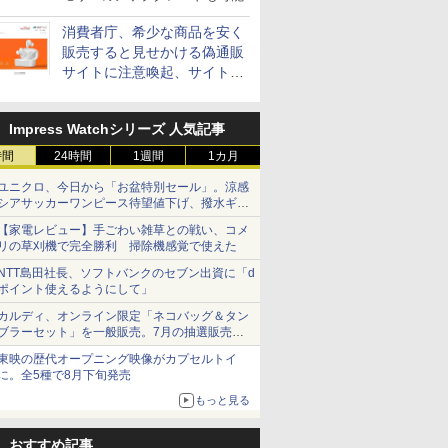
消費者庁、希少な商品を安く
販売すると見せかける偽通販
サイトに注意喚起、サイト名
とドメイン名を公表
Impress Watchシリーズ 人気記事
時間
24時間
1週間
1カ月
ユニクロ、今日から「お盆特別セール」。涼感
シアサッカーワンピース待望値下げ、撥水ギア
ショーツは1990円に
【家電レビュー】手ごわい雑草との戦い、コメ
リの草刈機で完全勝利 掃除機感覚で使えた
NTT島田社長、ソフトバンクのセブン出資に「d
ポイント使えるようにして」
カルディ、オンライン限定「ネコバッグ＆タン
ブラーセット」を一般販売。7月の抽選販売の
当選無効分
東映の歴代オープニング映像がカプセルトイ
に。全5種で8月下旬発売
もっと見る
おすすめ記事