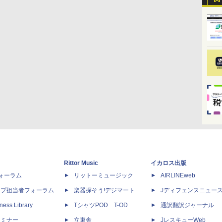
Rittor Music
イカロス出版
dフォーラム
リットーミュージック
AIRLINEweb
ップ担当者フォーラム
楽器探そう!デジマート
Jディフェンスニュー
ness Library
TシャツPOD T-OD
通訳翻訳ジャーナル
セミナー
立東舎
JレスキューWeb