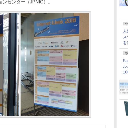
ンセンター（JPNIC）。
や
人
ス
を
や
F
ル
1
価