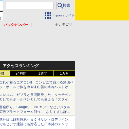
Impress サイト
全カテゴリ
バックナンバー
アクセスランキング
時間
24時間
1週間
1カ月
これぞ着るエアコン!! コンビニで買える冷凍ペ
ットボトルで体を冷やす山善の水冷ベストがロ
ードバイクにちょうどいい【ぼっち・ざ・ろー
エレコム、ゼブラと共同開発した、タッチペン
ど！その14】【空いた時間でなにしてる？】
としてもボールペンとしても使える「スタイラ
スツーウェイ」発売 iPadにも紙にも、持ち替
警察庁ら、Google、LINEヤフーなどデジタル
えずに書き込める
広告プラットフォーム5社に「なりすまし詐欺
広告」対策強化を要請 著名人の写真や映像を
見た目は既視感ありまくりなレトロデザイン、
使った投資詐欺などへの対策として
でもビデオ通話にも対応した日本発のチャット
アプリが登場【やじうまWatch】