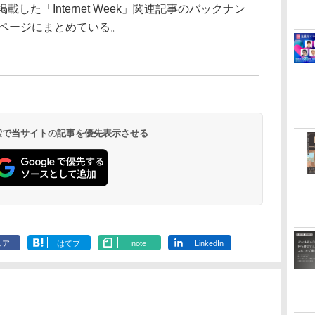
で掲載した「Internet Week」関連記事のバックナン
記ページにまとめている。
 検索で当サイトの記事を優先表示させる
ェア
はてブ
note
LinkedIn
ト