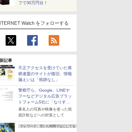
フで30万円台！
NTERNET Watch をフォローする
新記事
不正アクセスを受けていた将
棋連盟のサイトが復旧、情報
漏えいは「痕跡なし」
警察庁ら、Google、LINEヤ
フーなどデジタル広告プラッ
トフォーム5社に「なりすま
し詐欺広告」対策強化を要請
著名人の写真や映像を使った投
資詐欺などへの対策として
テレワーク、空いた時間でなにしてる？