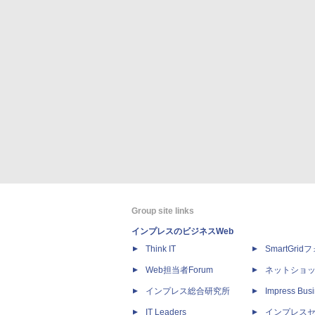
Group site links
インプレスのビジネスWeb
Think IT
SmartGri
Web担当者Forum
ネットショ
インプレス総合研究所
Impress Busi
IT Leaders
インプレス