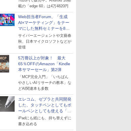
7820円で販売中。Android 16搭
載の「edge 60」は4万4820円
Web担当者Forum、「生成
AI×マーケティング」をテー
マにした無料セミナーを8月
27日にオンライン開催
サイバーエージェントや文藝春
秋、日本マイクロソフトなどが
登壇
5万冊以上が対象！ 最大
65％OFFのAmazon「Kindle
本サマーセール」第2弾
「MCP完全入門」「いちばん
やさしいAIリサーチの教本」な
どAI関連本も多数
エレコム、ゼブラと共同開発
した、タッチペンとしてもボ
ールペンとしても使える「ス
タイラスツーウェイ」発売
iPadにも紙にも、持ち替えずに
書き込める