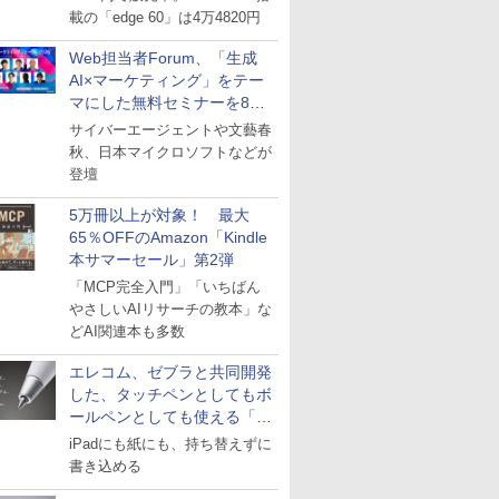
載の「edge 60」は4万4820円
Web担当者Forum、「生成
AI×マーケティング」をテー
マにした無料セミナーを8月
27日にオンライン開催
サイバーエージェントや文藝春
秋、日本マイクロソフトなどが
登壇
5万冊以上が対象！ 最大
65％OFFのAmazon「Kindle
本サマーセール」第2弾
「MCP完全入門」「いちばん
やさしいAIリサーチの教本」な
どAI関連本も多数
エレコム、ゼブラと共同開発
した、タッチペンとしてもボ
ールペンとしても使える「ス
タイラスツーウェイ」発売
iPadにも紙にも、持ち替えずに
書き込める