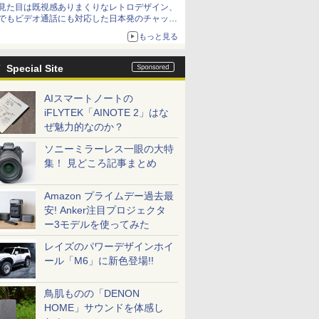
見た目は既視感ありまくりなレトロデザイン、
でもビデオ通話にも対応した日本発のチャット
アプリが登場【やじうまWatch】
もっと見る
Special Site
AIスマートノートの
iFLYTEK「AINOTE 2」はな
ぜ魅力的なのか？
ソニーミラーレス一眼の大特
集！ 見どころ記事まとめ
Amazon プライムデー過去最
安! Anker注目プロジェクタ
ー3モデルを使ってみた
レイズのパワーデザインホイ
ール「M6」に新色登場!!
鳥肌ものの「DENON
HOME」サウンドを体感し