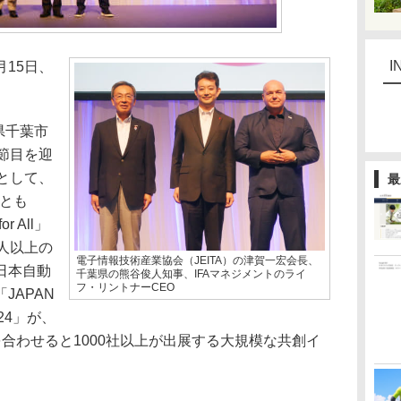
I
0月15日、
県千葉市
節目を迎
として、
最
るととも
 All」
人以上の
電子情報技術産業協会（JEITA）の津賀一宏会長、
日本自動
千葉県の熊谷俊人知事、IFAマネジメントのライ
フ・リントナーCEO
JAPAN
2024」が、
合わせると1000社以上が出展する大規模な共創イ
。