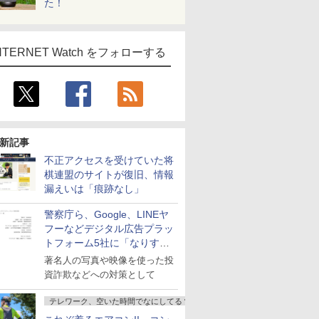
た！
NTERNET Watch をフォローする
新記事
不正アクセスを受けていた将
棋連盟のサイトが復旧、情報
漏えいは「痕跡なし」
警察庁ら、Google、LINEヤ
フーなどデジタル広告プラッ
トフォーム5社に「なりすま
し詐欺広告」対策強化を要請
著名人の写真や映像を使った投
資詐欺などへの対策として
テレワーク、空いた時間でなにしてる？