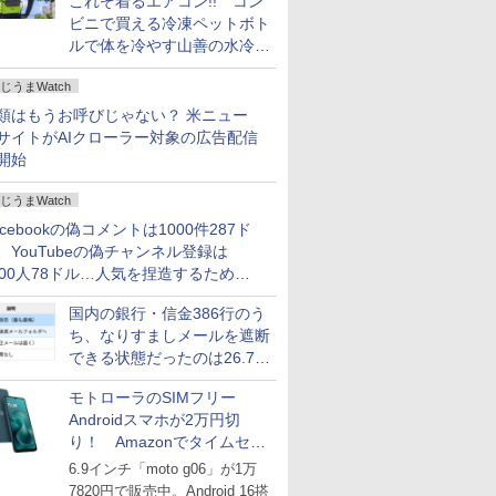
これぞ着るエアコン!! コン
ビニで買える冷凍ペットボト
ルで体を冷やす山善の水冷ベ
ストがロードバイクにちょう
じうまWatch
どいい【ぼっち・ざ・ろー
ど！その14】
類はもうお呼びじゃない？ 米ニュー
サイトがAIクローラー対象の広告配信
開始
じうまWatch
acebookの偽コメントは1000件287ド
、YouTubeの偽チャンネル登録は
000人78ドル…人気を捏造するための
格リストが公開中
国内の銀行・信金386行のう
ち、なりすましメールを遮断
できる状態だったのは26.7％
にとどまる～GMOブランド
モトローラのSIMフリー
セキュリティ調査
Androidスマホが2万円切
り！ Amazonでタイムセー
ル
6.9インチ「moto g06」が1万
7820円で販売中。Android 16搭