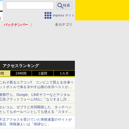
Impress サイト
全カテゴリ
バックナンバー
アクセスランキング
時間
24時間
1週間
1カ月
これぞ着るエアコン!! コンビニで買える冷凍ペ
ットボトルで体を冷やす山善の水冷ベストがロ
ードバイクにちょうどいい【ぼっち・ざ・ろー
警察庁ら、Google、LINEヤフーなどデジタル
ど！その14】【空いた時間でなにしてる？】
広告プラットフォーム5社に「なりすまし詐欺
広告」対策強化を要請 著名人の写真や映像を
エレコム、ゼブラと共同開発した、タッチペン
使った投資詐欺などへの対策として
としてもボールペンとしても使える「スタイラ
スツーウェイ」発売 iPadにも紙にも、持ち替
不正アクセスを受けていた将棋連盟のサイトが
えずに書き込める
復旧、情報漏えいは「痕跡なし」