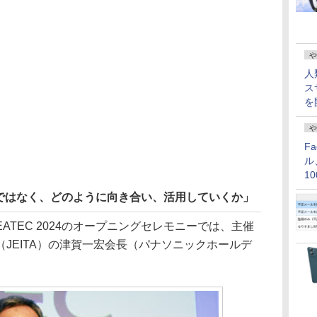
や
人
ス
を
や
F
ル
1
価
かではなく、どのように向き合い、活用していくか」
ATEC 2024のオープニングセレモニーでは、主催
JEITA）の津賀一宏会長（パナソニックホールデ