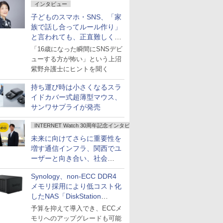
インタビュー
子どものスマホ・SNS、「家
族で話し合ってルール作り」
と言われても、正直難しくな
いですか？
「16歳になった瞬間にSNSデビ
ューする方が怖い」という上沼
紫野弁護士にヒントを聞く
持ち運び時は小さくなるスラ
イドカバー式超薄型マウス、
サンワサプライが発売
INTERNET Watch 30周年記念インタビュー
未来に向けてさらに重要性を
増す通信インフラ、関西でユ
ーザーと向き合い、社会
の“あたらしい”を起動し続け
Synology、non-ECC DDR4
る～オプテージ
メモリ採用により低コスト化
したNAS「DiskStation
neo+」シリーズ
予算を抑えて導入でき、ECCメ
モリへのアップグレードも可能