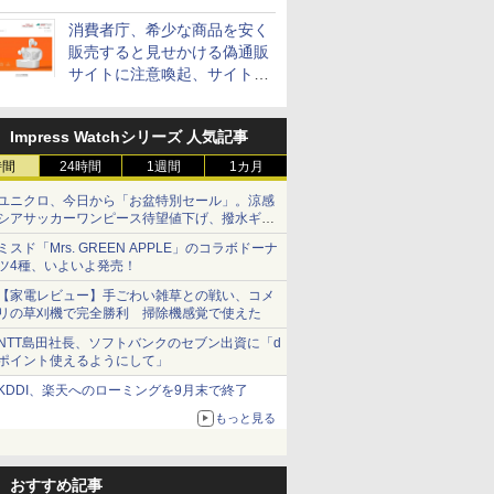
消費者庁、希少な商品を安く
販売すると見せかける偽通販
サイトに注意喚起、サイト名
とドメイン名を公表
Impress Watchシリーズ 人気記事
時間
24時間
1週間
1カ月
ユニクロ、今日から「お盆特別セール」。涼感
シアサッカーワンピース待望値下げ、撥水ギア
ショーツは1990円に
ミスド「Mrs. GREEN APPLE」のコラボドーナ
ツ4種、いよいよ発売！
【家電レビュー】手ごわい雑草との戦い、コメ
リの草刈機で完全勝利 掃除機感覚で使えた
NTT島田社長、ソフトバンクのセブン出資に「d
ポイント使えるようにして」
KDDI、楽天へのローミングを9月末で終了
もっと見る
おすすめ記事