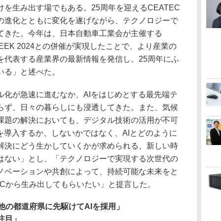
を生み出す場でもある。25周年を迎えるCEATEC
の進化とともに変化を遂げながら、テクノロジーで
てきた。今年は、日本自動車工業会が主催する
 BIZWEEK 2024との併催が実現したことで、より産業の
を代表する産業界の最新情報を発信し、25周年にふ
いる」と述べた。
化が急速に進むなか、AIをはじめとする最先端テ
らず、日々の暮らしにも浸透してきた。また、気候
課題の解決においても、デジタル技術の活用が不可
を導入するか、しないかではなく、AIとどのように
解決にどう生かしていくかが求められる、新しい時
はない」とし、「テクノロジーで実現する次世代の
ノベーションや共創によって、持続可能な未来をと
ECから生み出してもらいたい」と提言した。
他の都道府県に先駆けてAIを採用」
に注目」