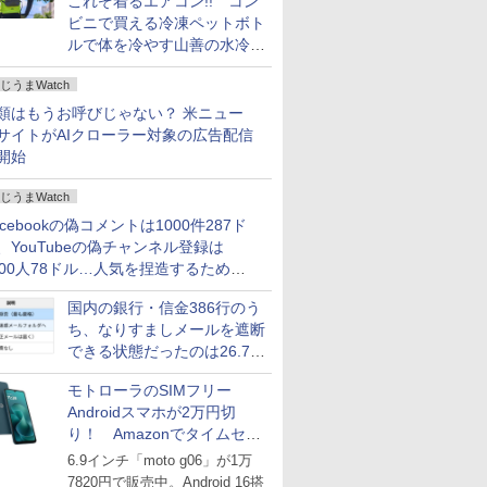
これぞ着るエアコン!! コン
ビニで買える冷凍ペットボト
ルで体を冷やす山善の水冷ベ
ストがロードバイクにちょう
じうまWatch
どいい【ぼっち・ざ・ろー
ど！その14】
類はもうお呼びじゃない？ 米ニュー
サイトがAIクローラー対象の広告配信
開始
じうまWatch
acebookの偽コメントは1000件287ド
、YouTubeの偽チャンネル登録は
000人78ドル…人気を捏造するための
格リストが公開中
国内の銀行・信金386行のう
ち、なりすましメールを遮断
できる状態だったのは26.7％
にとどまる～GMOブランド
モトローラのSIMフリー
セキュリティ調査
Androidスマホが2万円切
り！ Amazonでタイムセー
ル
6.9インチ「moto g06」が1万
7820円で販売中。Android 16搭