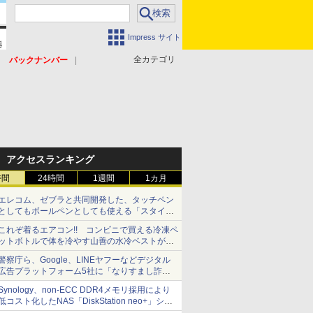
Impress サイト
全カテゴリ
バックナンバー
アクセスランキング
時間
24時間
1週間
1カ月
エレコム、ゼブラと共同開発した、タッチペン
としてもボールペンとしても使える「スタイラ
スツーウェイ」発売 iPadにも紙にも、持ち替
これぞ着るエアコン!! コンビニで買える冷凍ペ
えずに書き込める
ットボトルで体を冷やす山善の水冷ベストがロ
ードバイクにちょうどいい【ぼっち・ざ・ろー
警察庁ら、Google、LINEヤフーなどデジタル
ど！その14】【空いた時間でなにしてる？】
広告プラットフォーム5社に「なりすまし詐欺
広告」対策強化を要請 著名人の写真や映像を
Synology、non-ECC DDR4メモリ採用により
使った投資詐欺などへの対策として
低コスト化したNAS「DiskStation neo+」シリ
ーズ 予算を抑えて導入でき、ECCメモリへの