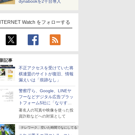
dynabookを2千台導入
NTERNET Watch をフォローする
新記事
不正アクセスを受けていた将
棋連盟のサイトが復旧、情報
漏えいは「痕跡なし」
警察庁ら、Google、LINEヤ
フーなどデジタル広告プラッ
トフォーム5社に「なりすま
し詐欺広告」対策強化を要請
著名人の写真や映像を使った投
資詐欺などへの対策として
テレワーク、空いた時間でなにしてる？