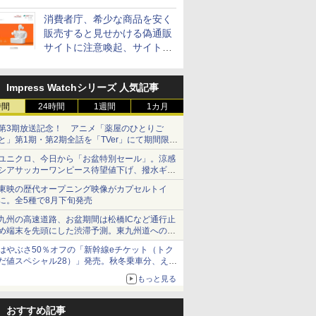
消費者庁、希少な商品を安く
販売すると見せかける偽通販
サイトに注意喚起、サイト名
とドメイン名を公表
Impress Watchシリーズ 人気記事
時間
24時間
1週間
1カ月
第3期放送記念！ アニメ「薬屋のひとりご
と」第1期・第2期全話を「TVer」にて期間限定
で順次無料配信開始
ユニクロ、今日から「お盆特別セール」。涼感
シアサッカーワンピース待望値下げ、撥水ギア
ショーツは1990円に
東映の歴代オープニング映像がカプセルトイ
に。全5種で8月下旬発売
九州の高速道路、お盆期間は松橋ICなど通行止
め端末を先頭にした渋滞予測。東九州道への迂
回は料金調整を実施
はやぶさ50％オフの「新幹線eチケット（トク
だ値スペシャル28）」発売。秋冬乗車分、えき
ねっと限定
もっと見る
おすすめ記事