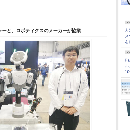
や
人
ャーと、ロボティクスのメーカーが協業
ス
を
や
F
ル
1
価