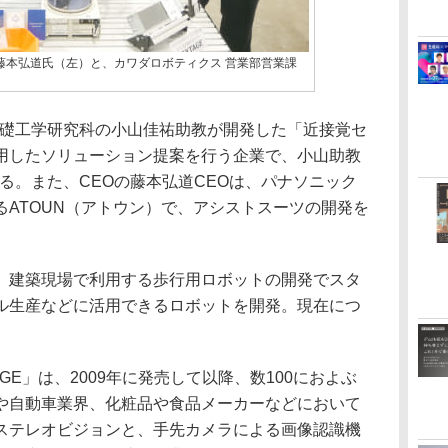
EOの藤本弘道氏（左）と、カワダロボティクス 営業部営業課
院基礎工学研究科の小山佳祐助教が開発した「近接覚セ
用したソリューション提案を行う企業で、小山助教
ている。また、CEOの藤本弘道CEOは、パナソニック
ATOUN（アトウン）で、アシストスーツの開発を
建築現場で利用する歩行用ロボットの開発でスタ
ル生産などに活用できるロボットを開発。現在につ
E」は、2009年に発売して以降、数100におよぶ
や自動車業界、化粧品や食品メーカーなどにおいて
ステレオビジョンと、手先カメラによる画像認識機